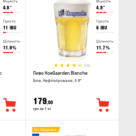
Міцність
Міцність
4.8
°
4.9
°
Гіркота
Гіркота
11
IBU
6
IBU
Щільність
Щільність
11.9
%
11.7
%
(10)
c
Пиво HoeGaarden Blanche
Біле, Нефільтроване, 4.9°
179
,00
грн за 1 кг
Топ продажів