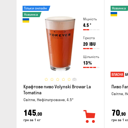
Тільки онлайн
Новинка
Новинка
Міцність
4.5
°
Гіркота
20
IBU
Щільність
13
%
(0)
Крафтове пиво Volynski Browar La
Пиво Fa
Tomatina
Світле, Н
Світле, Нефільтроване, 4.5°
145
70
,00
,90
грн за 1 кг
грн за 1 к