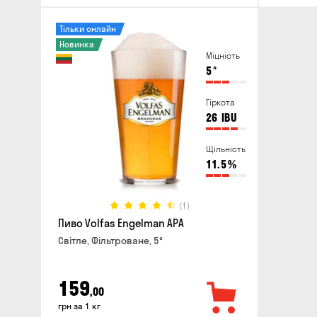
Тільки онлайн
Новинка
Міцність
5
°
Гіркота
26
IBU
Щільність
11.5
%
(1)
Пиво Volfas Engelman APA
Світле, Фільтроване, 5°
159
,00
грн за 1 кг