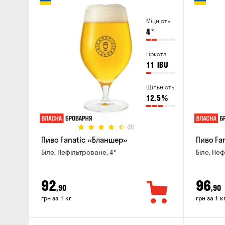
Міцність
4
°
Гіркота
11
IBU
Щільність
12.5
%
(8)
Пиво Fanatic «Бланшер»
Пиво Fan
Біле, Нефільтроване, 4°
Біле, Неф
92
96
,90
,90
грн за 1 кг
грн за 1 к