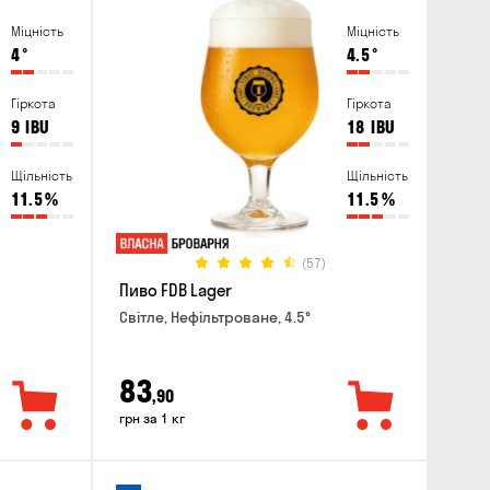
Міцність
Міцність
4
°
4.5
°
Гіркота
Гіркота
9
IBU
18
IBU
Щільність
Щільність
11.5
%
11.5
%
(57)
Пиво FDB Lager
Світле, Нефільтроване, 4.5°
83
,90
грн за 1 кг