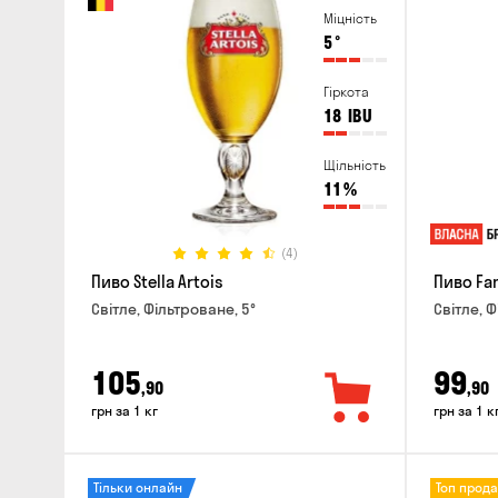
Міцність
5
°
Гіркота
18
IBU
Щільність
11
%
(4)
Пиво Stella Artois
Пиво Fa
Світле, Фільтроване, 5°
Світле, Ф
105
99
,90
,90
грн за 1 кг
грн за 1 к
Тільки онлайн
Топ прод