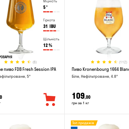
Міцність
5
°
Гіркота
31
IBU
Щільність
12
%
(6)
(112)
 пиво FDB Fresh Session IPA
Пиво Kronenbourg 1664 Blan
Нефільтроване, 5°
Біле, Нефільтроване, 4.8°
109
0
,00
г
грн за 1 кг
Топ продажів