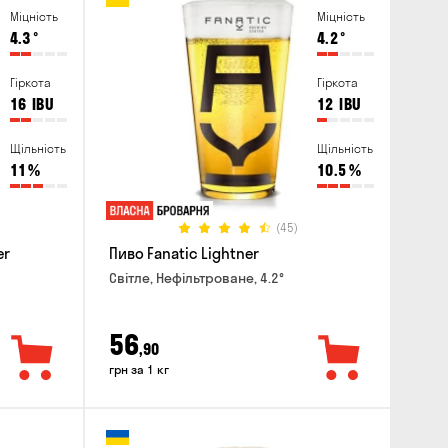
Міцність
Міцність
4.3
°
4.2
°
Гіркота
Гіркота
16
IBU
12
IBU
Щільність
Щільність
11
%
10.5
%
(45)
er
Пиво Fanatic Lightner
Світле, Нефільтроване, 4.2°
56
,90
грн за 1 кг