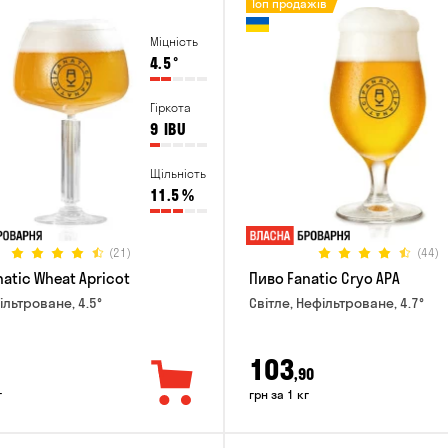
Топ продажів
Міцність
4.5
°
Гіркота
9
IBU
Щільність
11.5
%
(21)
(44)
atic Wheat Apricot
Пиво Fanatic Cryo APA
ільтроване, 4.5°
Світле, Нефільтроване, 4.7°
103
,90
г
грн за 1 кг