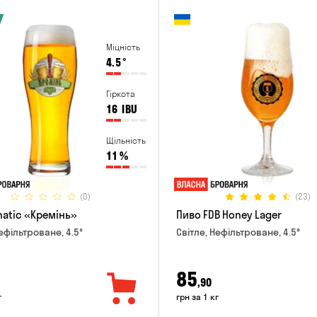
Міцність
4.5
°
Гіркота
16
IBU
Щільність
11
%
(0)
(23)
natic «Кремінь»
Пиво FDB Honey Lager
ефільтроване, 4.5°
Світле, Нефільтроване, 4.5°
85
,90
г
грн за 1 кг