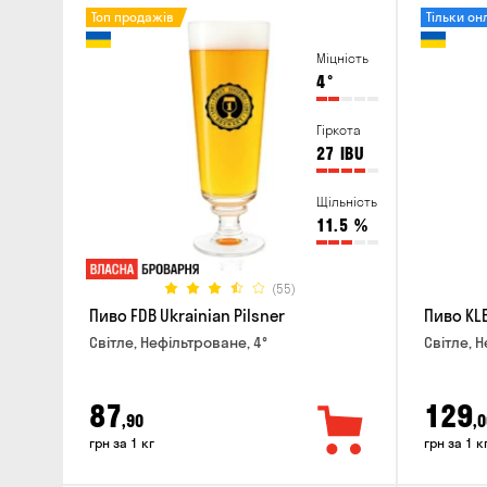
Топ продажів
Тільки он
Міцність
4
°
Гіркота
27
IBU
Щільність
11.5
%
(55)
Пиво FDB Ukrainian Pilsner
Пиво KLE
Світле, Нефільтроване, 4°
Світле, Н
87
129
,90
,0
грн за 1 кг
грн за 1 к