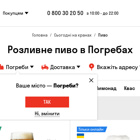
0 800 30 20 50
Покупцям
з 10:00 - до 22:00
Головна
Сьогодні на кранах
Пиво
Розливне пиво в Погребах
Погреби
Доставка
Вкажіть адресу
Ваше місто —
Погреби?
Всі товари
Пиво
Сидр
Вино
Лимонад
Квас
ТАК
Ні, змінити
Тільки онлайн