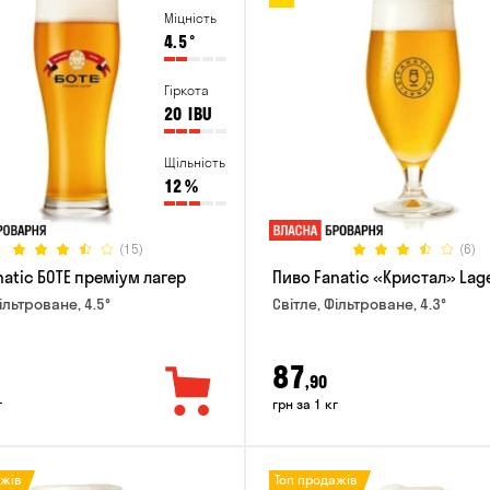
Міцність
4.5
°
Гіркота
20
IBU
Щільність
12
%
(15)
(6)
natic БОТЕ преміум лагер
Пиво Fanatic «Кристал» Lag
ільтроване, 4.5°
Світле, Фільтроване, 4.3°
87
,90
г
грн за 1 кг
ажів
Топ продажів