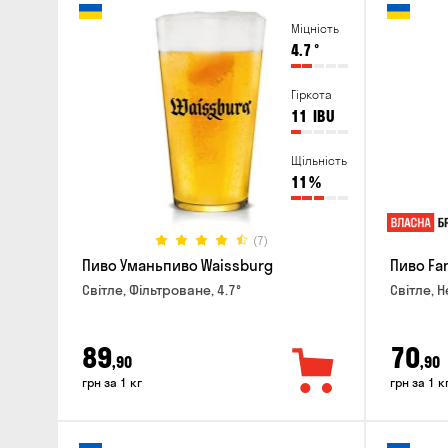
Міцність
4.7
°
Гіркота
11
IBU
Щільність
11
%
(7)
Пиво Уманьпиво Waissburg
Пиво Fa
Світле, Фільтроване, 4.7°
Світле, Н
89
70
,90
,90
грн за 1 кг
грн за 1 к