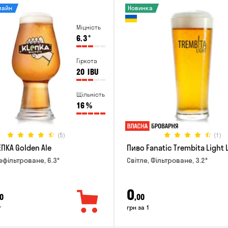
лайн
Новинка
Міцність
6.3
°
Гіркота
20
IBU
Щільність
16
%
(5)
(1)
ПКА Golden Ale
Пиво Fanatic Trembita Light 
ефільтроване, 6.3°
Світле, Фільтроване, 3.2°
0
0
,00
г
грн за 1