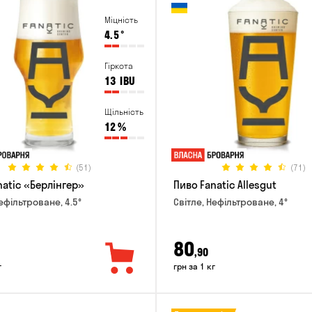
Міцність
4.5
°
Гіркота
13
IBU
Щільність
12
%
(51)
(71)
natic «Берлінгер»
Пиво Fanatic Allesgut
ефільтроване, 4.5°
Світле, Нефільтроване, 4°
80
,90
г
грн за 1 кг