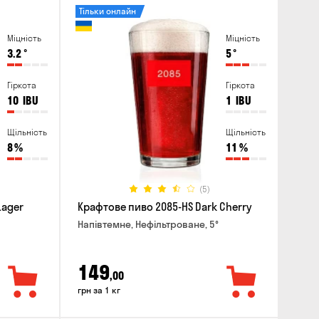
Тільки онлайн
Міцність
Міцність
3.2
°
5
°
Гіркота
Гіркота
10
IBU
1
IBU
Щільність
Щільність
8
%
11
%
(5)
Lager
Крафтове пиво 2085-HS Dark Cherry
Напівтемне, Нефільтроване, 5°
149
,00
грн за 1 кг