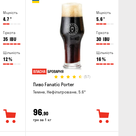
Міцність
Міцність
4.7
°
5.6
°
Гіркота
Гіркота
35
IBU
30
IBU
Щільність
Щільність
12
%
16
%
(57)
Пиво Fanatic Porter
Темне, Нефільтроване, 5.6°
96
,90
грн за 1 кг