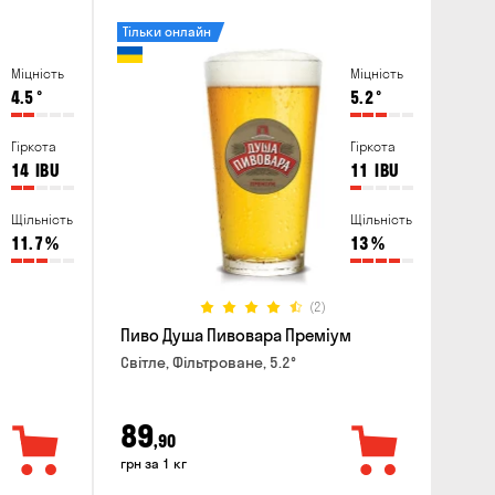
Тільки онлайн
Міцність
Міцність
4.5
°
5.2
°
Гіркота
Гіркота
14
IBU
11
IBU
Щільність
Щільність
11.7
%
13
%
(2)
Пиво Душа Пивовара Преміум
Світле, Фільтроване, 5.2°
89
,90
грн за 1 кг