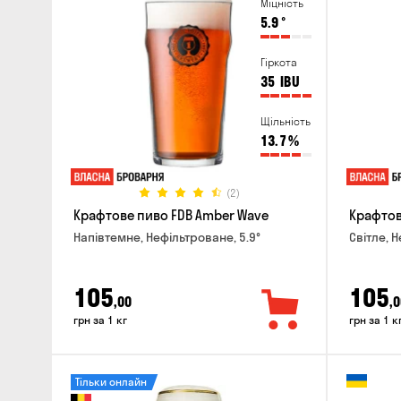
Міцність
5.9
°
Гіркота
35
IBU
Щільність
13.7
%
(2)
Крафтове пиво FDB Amber Wave
Крафтове
Напівтемне, Нефільтроване, 5.9°
Світле, 
105
105
,00
,0
грн за 1 кг
грн за 1 к
Тільки онлайн