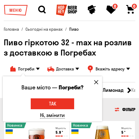
0
0
МЕНЮ
Головна
Сьогодні на кранах
Пиво
Пиво гіркотою 32 - max на розлив
з доставкою в Погребах
Погреби
Доставка
Вкажіть адресу
Ваше місто —
Погреби?
Всі товари
Пиво
Сидр
Вино
Лимонад
Кв
ТАК
ПИВО
ФІЛЬТР
Ні, змінити
Новинка
Новинка
Міцність
Міцність
5.9
°
5
°