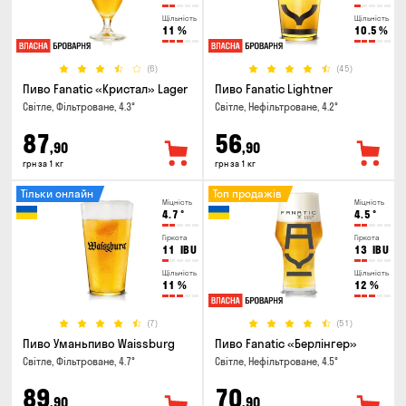
Щільність
Щільність
11
%
10.5
%
(6)
(45)
Пиво Fanatic «Кристал» Lager
Пиво Fanatic Lightner
Світле, Фільтроване, 4.3°
Світле, Нефільтроване, 4.2°
87
56
,90
,90
грн за 1 кг
грн за 1 кг
Тільки онлайн
Топ продажів
Міцність
Міцність
4.7
°
4.5
°
Гіркота
Гіркота
11
IBU
13
IBU
Щільність
Щільність
11
%
12
%
(7)
(51)
Пиво Уманьпиво Waissburg
Пиво Fanatic «Берлінгер»
Світле, Фільтроване, 4.7°
Світле, Нефільтроване, 4.5°
89
70
,90
,90