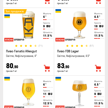
грн за 1 кг
грн за 1 кг
Топ продажів
Міцність
Міцність
4
°
4.5
°
Гіркота
Гіркота
9
IBU
18
IBU
Щільність
Щільність
11.5
%
11.5
%
(71)
(57)
Пиво Fanatic Allesgut
Пиво FDB Lager
Світле, Нефільтроване, 4°
Світле, Нефільтроване, 4.5°
80
83
,90
,90
грн за 1 кг
грн за 1 кг
Міцність
Міцність
4
°
4.5
°
Гіркота
Гіркота
11
IBU
9
IBU
Щільність
Щільність
12.5
%
11.5
%