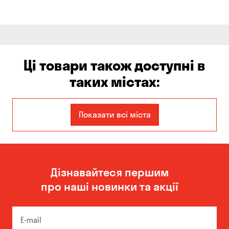
Ці товари також доступні в
таких містах:
Єлизаветівка
Ірпінь
Показати всі міста
Авангард
Бабурка
Балабине
Бережинка
Дізнавайтеся першим
Бориспіль
Боярка
про наші новинки та акції
Бровари
Буча
Біла Церква
Білогородка