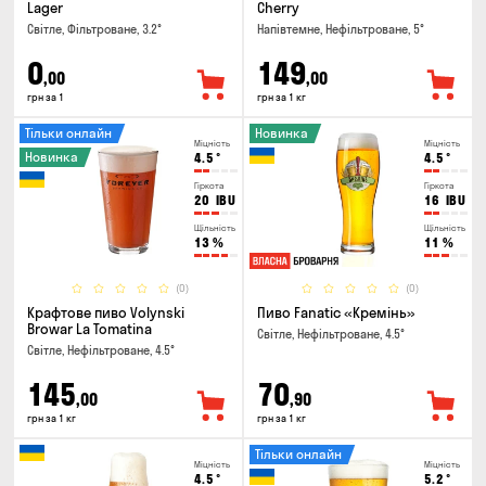
Lager
Cherry
Світле, Фільтроване, 3.2°
Напівтемне, Нефільтроване, 5°
0
149
,00
,00
грн за 1
грн за 1 кг
Тільки онлайн
Новинка
Міцність
Міцність
Новинка
4.5
°
4.5
°
Гіркота
Гіркота
20
IBU
16
IBU
Щільність
Щільність
13
%
11
%
(0)
(0)
Крафтове пиво Volynski
Пиво Fanatic «Кремінь»
Browar La Tomatina
Світле, Нефільтроване, 4.5°
Світле, Нефільтроване, 4.5°
145
70
,00
,90
грн за 1 кг
грн за 1 кг
Тільки онлайн
Міцність
Міцність
4.5
°
5.2
°