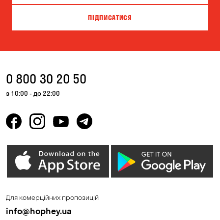
Велика Северинка
Вишгород
ПІДПИСАТИСЯ
Вишневе
Власівка
Ворзель
Вільна Терешківка
Вільне
Віта-Поштова
0 800 30 20 50
Гатне
Гнідин
з 10:00 - до 22:00
Гора
Горбанівка
Горенка
Горішні Плавні
Гостомель
Дмитрівка
Дніпро
Зазим’є
Запоріжжя
Калинівка
Для комерційних пропозицій
Кам'янське
Кам'яні Потоки
info@hophey.ua