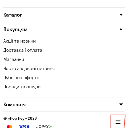
Карнаухівка
Катеринівка
Каталог
Келеберда
Київ
Клинці
Княжичі
Покупцям
Корсунці
Котівка
Акції та новини
Доставка і оплата
Коцюбинське
Кошари
Магазини
Красносілка
Кременчук
Часто задавані питання
Кривий Ріг
Кривуші
Публічна оферта
Поради та огляди
Кропивницький
Крюківщина
Куліші
Кушугум
Компанія
Лозуватка
Ліски
© «Hop Hey» 2026
Лісники
Мала Кохнівка