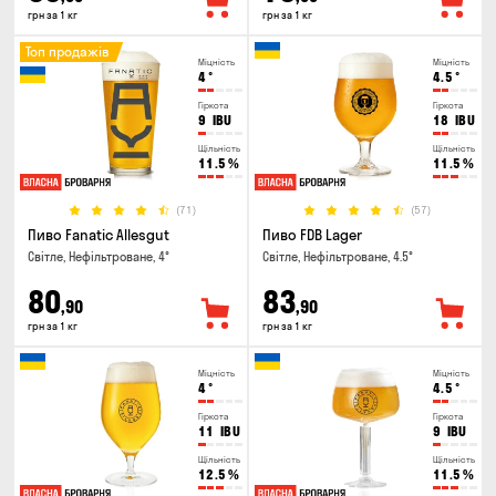
грн за 1 кг
грн за 1 кг
Топ продажів
Міцність
Міцність
4
°
4.5
°
Гіркота
Гіркота
9
IBU
18
IBU
Щільність
Щільність
11.5
%
11.5
%
(71)
(57)
Пиво Fanatic Allesgut
Пиво FDB Lager
Світле, Нефільтроване, 4°
Світле, Нефільтроване, 4.5°
80
83
,90
,90
грн за 1 кг
грн за 1 кг
Міцність
Міцність
4
°
4.5
°
Гіркота
Гіркота
11
IBU
9
IBU
Щільність
Щільність
12.5
%
11.5
%