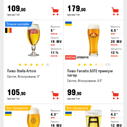
109
179
,00
,00
грн за 1 кг
грн за 1 кг
Тільки онлайн
Міцність
Міцність
5
°
4.5
°
Гіркота
Гіркота
18
IBU
20
IBU
Щільність
Щільність
11
%
12
%
(4)
(15)
Пиво Stella Artois
Пиво Fanatic БОТЕ преміум
лагер
Світле, Фільтроване, 5°
Світле, Фільтроване, 4.5°
105
99
,90
,90
грн за 1 кг
грн за 1 кг
Топ продажів
Топ продажів
Міцність
Міцність
4.3
°
4.2
°
Гіркота
Гіркота
16
IBU
12
IBU