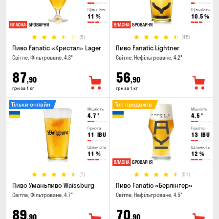
Щільність
Щільність
11
%
10.5
%
(6)
(45)
Пиво Fanatic «Кристал» Lager
Пиво Fanatic Lightner
Світле, Фільтроване, 4.3°
Світле, Нефільтроване, 4.2°
87
56
,90
,90
грн за 1 кг
грн за 1 кг
Тільки онлайн
Топ продажів
Міцність
Міцність
4.7
°
4.5
°
Гіркота
Гіркота
11
IBU
13
IBU
Щільність
Щільність
11
%
12
%
(7)
(51)
Пиво Уманьпиво Waissburg
Пиво Fanatic «Берлінгер»
Світле, Фільтроване, 4.7°
Світле, Нефільтроване, 4.5°
89
70
,90
,90