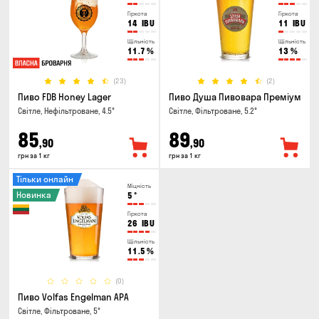
Гіркота
Гіркота
14
IBU
11
IBU
Щільність
Щільність
11.7
%
13
%
(23)
(2)
Пиво FDB Honey Lager
Пиво Душа Пивовара Преміум
Світле, Нефільтроване, 4.5°
Світле, Фільтроване, 5.2°
85
89
,90
,90
грн за 1 кг
грн за 1 кг
Тільки онлайн
Міцність
Новинка
5
°
Гіркота
26
IBU
Щільність
11.5
%
(0)
Пиво Volfas Engelman APA
Світле, Фільтроване, 5°