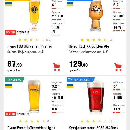
Міцність
Міцність
4
°
6.3
°
Гіркота
Гіркота
27
IBU
20
IBU
Щільність
Щільність
11.5
16
%
%
(55)
(5)
Пиво FDB Ukrainian Pilsner
Пиво KLEПКА Golden Ale
Світле, Нефільтроване, 4°
Світле, Нефільтроване, 6.3°
87
129
,90
,00
грн за 1 кг
грн за 1 кг
Новинка
Тільки онлайн
Міцність
Міцність
3.2
°
5
°
Гіркота
Гіркота
10
IBU
1
IBU
Щільність
Щільність
8
%
11
%
(1)
(5)
Пиво Fanatic Trembita Light
Крафтове пиво 2085-HS Dark