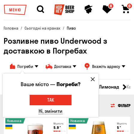
0
0
МЕНЮ
Головна
Сьогодні на кранах
Пиво
Розливне пиво Underwood з
доставкою в Погребах
Погреби
Доставка
Вкажіть адресу
Ваше місто —
Погреби?
Всі товари
Пиво
Сидр
Вино
Лимонад
Кв
ТАК
ПИВО
ФІЛЬТР
Ні, змінити
Новинка
Новинка
Міцність
Міцність
5.9
°
5
°