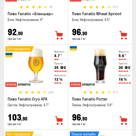
(8)
(21)
Пиво Fanatic «Бланшер»
Пиво Fanatic Wheat Apricot
Біле, Нефільтроване, 4°
Біле, Нефільтроване, 4.5°
92
96
,90
,90
грн за 1 кг
грн за 1 кг
Топ продажів
Міцність
Міцність
4.7
°
5.6
°
Гіркота
Гіркота
35
IBU
30
IBU
Щільність
Щільність
12
%
16
%
(44)
(57)
Пиво Fanatic Cryo APA
Пиво Fanatic Porter
Світле, Нефільтроване, 4.7°
Темне, Нефільтроване, 5.6°
103
96
,90
,90
грн за 1 кг
грн за 1 кг
Топ продажів
Тільки онлайн