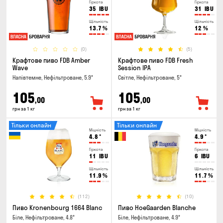
Гіркота
Гіркота
35
IBU
31
IBU
Щільність
Щільність
13.7
%
12
%
(0)
(5)
Крафтове пиво FDB Amber
Крафтове пиво FDB Fresh
Wave
Session IPA
Напівтемне, Нефільтроване, 5.9°
Світле, Нефільтроване, 5°
105
105
,00
,00
грн за 1 кг
грн за 1 кг
Тільки онлайн
Тільки онлайн
Міцність
Міцність
4.8
°
4.9
°
Гіркота
Гіркота
11
IBU
6
IBU
Щільність
Щільність
11.9
%
11.7
%
(112)
(10)
Пиво Kronenbourg 1664 Blanc
Пиво HoeGaarden Blanche
Біле, Нефільтроване, 4.8°
Біле, Нефільтроване, 4.9°