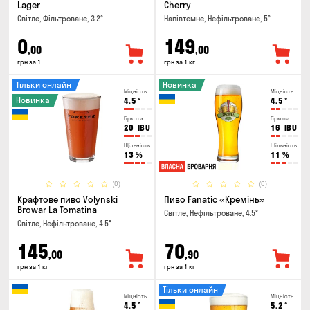
Lager
Cherry
Світле, Фільтроване, 3.2°
Напівтемне, Нефільтроване, 5°
0
149
,00
,00
грн за 1
грн за 1 кг
Тільки онлайн
Новинка
Міцність
Міцність
Новинка
4.5
°
4.5
°
Гіркота
Гіркота
20
IBU
16
IBU
Щільність
Щільність
13
%
11
%
(0)
(0)
Крафтове пиво Volynski
Пиво Fanatic «Кремінь»
Browar La Tomatina
Світле, Нефільтроване, 4.5°
Світле, Нефільтроване, 4.5°
145
70
,00
,90
грн за 1 кг
грн за 1 кг
Тільки онлайн
Міцність
Міцність
4.5
°
5.2
°