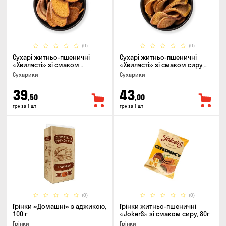
(0)
(0)
Сухарі житньо-пшеничні
Сухарі житньо-пшеничні
«Хвилясті» зі смаком
«Хвилясті» зі смаком сиру,
часнику, 75г
75г
Сухарики
Сухарики
39
43
,50
,00
грн за 1 шт
грн за 1 шт
(0)
(0)
Грінки «Домашні» з аджикою,
Грінки житньо-пшеничні
100 г
«JokerS» зі смаком сиру, 80г
Грінки
Грінки