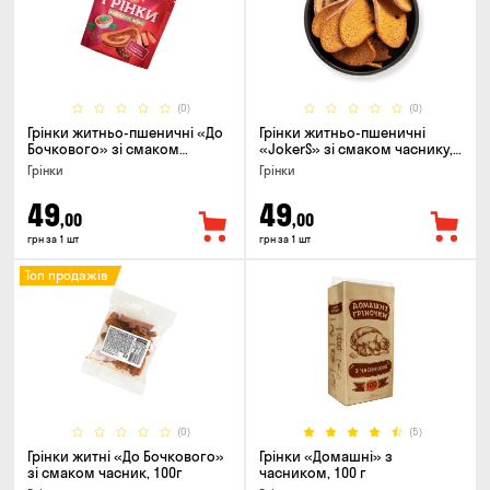
(0)
(0)
Грінки житньо-пшеничні «До
Грінки житньо-пшеничні
Бочкового» зі смаком
«JokerS» зі смаком часнику,
телятини та аджики, 75г
80 г
Грінки
Грінки
49
49
,00
,00
грн за 1 шт
грн за 1 шт
Топ продажів
(0)
(5)
Грінки житні «До Бочкового»
Грінки «Домашні» з
зі смаком часник, 100г
часником, 100 г