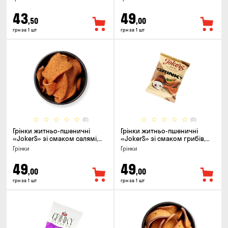
43
49
,50
,00
грн за 1 шт
грн за 1 шт
(0)
(0)
Грінки житньо-пшеничні
Грінки житньо-пшеничні
«JokerS» зі смаком салямі,
«JokerS» зі смаком грибів,
80г
80г
Грінки
Грінки
49
49
,00
,00
грн за 1 шт
грн за 1 шт