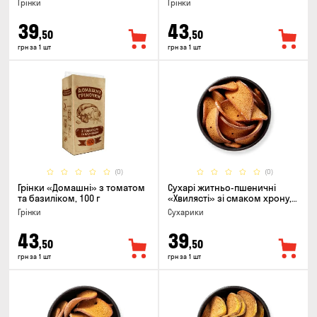
Грінки
Грінки
39
43
,50
,50
грн за 1 шт
грн за 1 шт
(0)
(0)
Грінки «Домашні» з томатом
Сухарі житньо-пшеничні
та базиліком, 100 г
«Хвилясті» зі смаком хрону,
75г
Грінки
Сухарики
43
39
,50
,50
грн за 1 шт
грн за 1 шт