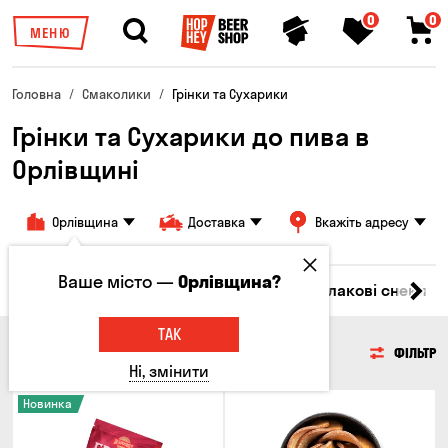
0
0
МЕНЮ
Головна
Смаколики
Грінки та Сухарики
Грінки та Сухарики до пива в
Орлівщині
Орлівщина
Доставка
Вкажіть адресу
Ваше місто —
Орлівщина?
Насіння
Чипси
Грінки та Сухарики
Злакові снеки
ТАК
ГРІНКИ ТА СУХАРИКИ
ФІЛЬТР
Ні, змінити
Новинка