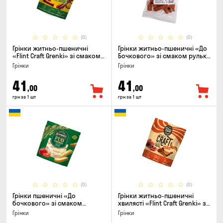
(0)
(0)
Грінки житньо-пшеничні
Грінки житньо-пшеничні «До
«Flint Craft Grenki» зі смаком
Бочкового» зі смаком рулька
кабаносів та гірчиці, 80г
з печі, 100г
Грінки
Грінки
41
41
,00
,00
грн за 1 шт
грн за 1 шт
(0)
(0)
Грінки пшеничні «До
Грінки житньо-пшеничні
бочкового» зі смаком
хвилясті «Flint Craft Grenki» зі
томати по-домашньому, 120г
смаком гострих джерки, 80г
Грінки
Грінки