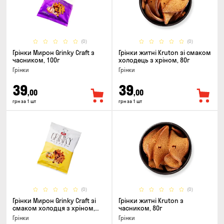
(0)
(0)
Грінки Мирон Grinky Craft з
Грінки житні Kruton зі смаком
часником, 100г
холодець з хріном, 80г
Грінки
Грінки
39
39
,00
,00
грн за 1 шт
грн за 1 шт
(0)
(0)
Грінки Мирон Grinky Craft зі
Грінки житні Kruton з
смаком холодця з хріном,
часником, 80г
100г
Грінки
Грінки