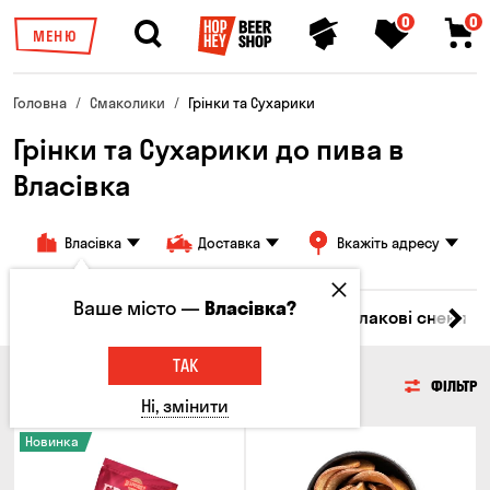
0
0
МЕНЮ
Головна
Смаколики
Грінки та Сухарики
Грінки та Сухарики до пива в
Власівка
Власівка
Доставка
Вкажіть адресу
Ваше місто —
Власівка?
Насіння
Чипси
Грінки та Сухарики
Злакові снеки
ТАК
ГРІНКИ ТА СУХАРИКИ
ФІЛЬТР
Ні, змінити
Новинка