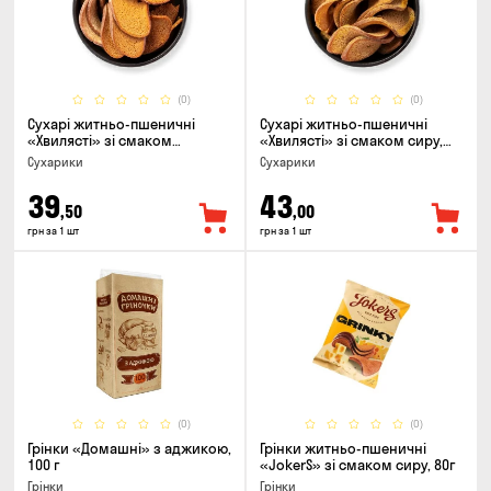
(0)
(0)
Сухарі житньо-пшеничні
Сухарі житньо-пшеничні
«Хвилясті» зі смаком
«Хвилясті» зі смаком сиру,
часнику, 75г
75г
Сухарики
Сухарики
39
43
,50
,00
грн за 1 шт
грн за 1 шт
(0)
(0)
Грінки «Домашні» з аджикою,
Грінки житньо-пшеничні
100 г
«JokerS» зі смаком сиру, 80г
Грінки
Грінки