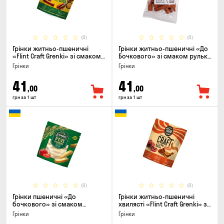
(0)
(0)
Грінки житньо-пшеничні
Грінки житньо-пшеничні «До
«Flint Craft Grenki» зі смаком
Бочкового» зі смаком рулька
кабаносів та гірчиці, 80г
з печі, 100г
Грінки
Грінки
41
41
,00
,00
грн за 1 шт
грн за 1 шт
(0)
(0)
Грінки пшеничні «До
Грінки житньо-пшеничні
бочкового» зі смаком
хвилясті «Flint Craft Grenki» зі
томати по-домашньому, 120г
смаком гострих джерки, 80г
Грінки
Грінки