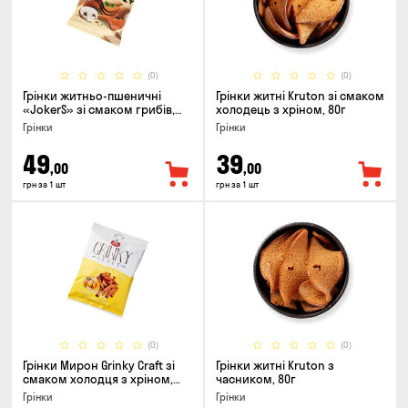
(0)
(0)
Грінки житньо-пшеничні
Грінки житні Kruton зі смаком
«JokerS» зі смаком грибів,
холодець з хріном, 80г
80г
Грінки
Грінки
49
39
,00
,00
грн за 1 шт
грн за 1 шт
(0)
(0)
Грінки Мирон Grinky Craft зі
Грінки житні Kruton з
смаком холодця з хріном,
часником, 80г
100г
Грінки
Грінки