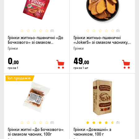
(0)
(0)
Грінки житньо-пшеничні «До
Грінки житньо-пшеничні
Бочкового» зі смаком
«JokerS» зі смаком часнику,
телятини та аджики, 75г
80 г
Грінки
Грінки
0
49
,00
,00
грн за 1
грн за 1 шт
Топ продажів
(0)
(5)
Грінки житні «До Бочкового»
Грінки «Домашні» з
зі смаком часник, 100г
часником, 100 г