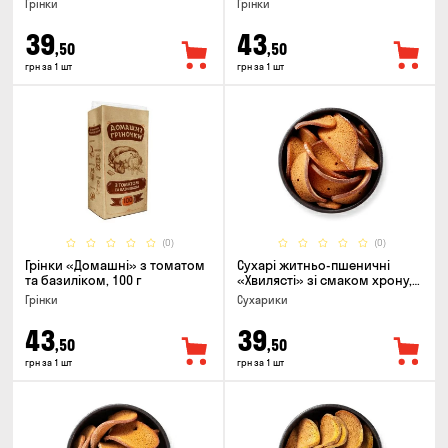
Грінки
Грінки
39
43
,50
,50
грн за 1 шт
грн за 1 шт
(0)
(0)
Грінки «Домашні» з томатом
Сухарі житньо-пшеничні
та базиліком, 100 г
«Хвилясті» зі смаком хрону,
75г
Грінки
Сухарики
43
39
,50
,50
грн за 1 шт
грн за 1 шт