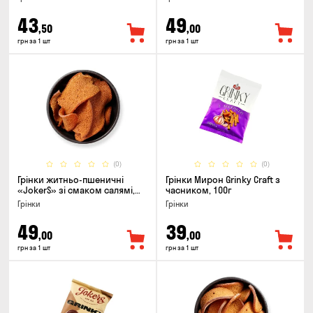
43
49
,50
,00
грн за 1 шт
грн за 1 шт
(0)
(0)
Грінки житньо-пшеничні
Грінки Мирон Grinky Craft з
«JokerS» зі смаком салямі,
часником, 100г
80г
Грінки
Грінки
49
39
,00
,00
грн за 1 шт
грн за 1 шт