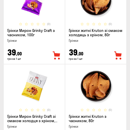
(0)
(0)
Грінки Мирон Grinky Craft з
Грінки житні Kruton зі смаком
часником, 100г
холодець з хріном, 80г
Грінки
Грінки
39
39
,00
,00
грн за 1 шт
грн за 1 шт
(0)
(0)
Грінки Мирон Grinky Craft зі
Грінки житні Kruton з
смаком холодця з хріном,
часником, 80г
100г
Грінки
Грінки