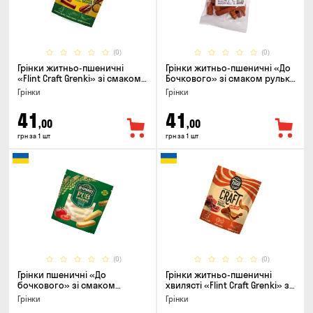
(0)
(0)
Грінки житньо-пшеничні
Грінки житньо-пшеничні «До
«Flint Craft Grenki» зі смаком
Бочкового» зі смаком рулька
кабаносів та гірчиці, 80г
з печі, 100г
Грінки
Грінки
41
41
,00
,00
грн за 1 шт
грн за 1 шт
(0)
(0)
Грінки пшеничні «До
Грінки житньо-пшеничні
бочкового» зі смаком
хвилясті «Flint Craft Grenki» зі
томати по-домашньому, 120г
смаком гострих джерки, 80г
Грінки
Грінки