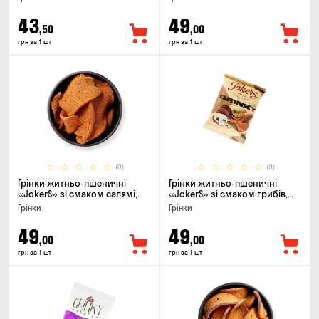
43
49
,50
,00
грн за 1 шт
грн за 1 шт
(0)
(0)
Грінки житньо-пшеничні
Грінки житньо-пшеничні
«JokerS» зі смаком салямі,
«JokerS» зі смаком грибів,
80г
80г
Грінки
Грінки
49
49
,00
,00
грн за 1 шт
грн за 1 шт