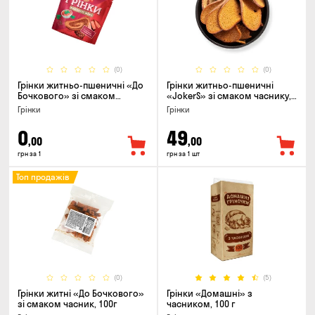
(0)
(0)
Грінки житньо-пшеничні «До
Грінки житньо-пшеничні
Бочкового» зі смаком
«JokerS» зі смаком часнику,
телятини та аджики, 75г
80 г
Грінки
Грінки
0
49
,00
,00
грн за 1
грн за 1 шт
Топ продажів
(0)
(5)
Грінки житні «До Бочкового»
Грінки «Домашні» з
зі смаком часник, 100г
часником, 100 г