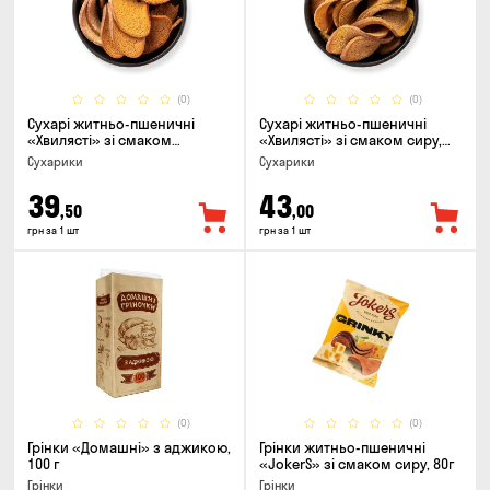
(0)
(0)
Сухарі житньо-пшеничні
Сухарі житньо-пшеничні
«Хвилясті» зі смаком
«Хвилясті» зі смаком сиру,
часнику, 75г
75г
Сухарики
Сухарики
39
43
,50
,00
грн за 1 шт
грн за 1 шт
(0)
(0)
Грінки «Домашні» з аджикою,
Грінки житньо-пшеничні
100 г
«JokerS» зі смаком сиру, 80г
Грінки
Грінки