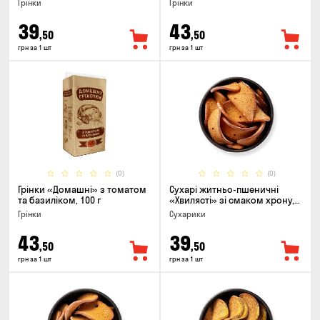
Грінки
Грінки
39
43
,50
,50
грн за 1 шт
грн за 1 шт
(0)
(0)
Грінки «Домашні» з томатом
Сухарі житньо-пшеничні
та базиліком, 100 г
«Хвилясті» зі смаком хрону,
75г
Грінки
Сухарики
43
39
,50
,50
грн за 1 шт
грн за 1 шт