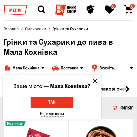
0
0
МЕНЮ
Головна
Смаколики
Грінки та Сухарики
Грінки та Сухарики до пива в
Мала Кохнівка
Мала Кохнівка
Доставка
Вкажіть
адресу
Ваше місто —
Мала Кохнівка?
Насіння
Чипси
Грінки та Сухарики
Злакові снеки
ТАК
ГРІНКИ ТА СУХАРИКИ
ФІЛЬТР
Ні, змінити
Новинка