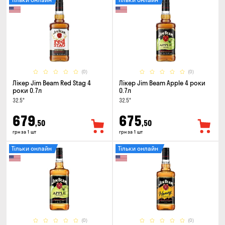
(0)
(0)
Лікер Jim Beam Red Stag 4
Лікер Jim Beam Apple 4 роки
роки 0.7л
0.7л
32.5°
32.5°
679
675
,50
,50
грн за 1 шт
грн за 1 шт
Тільки онлайн
Тільки онлайн
(0)
(0)