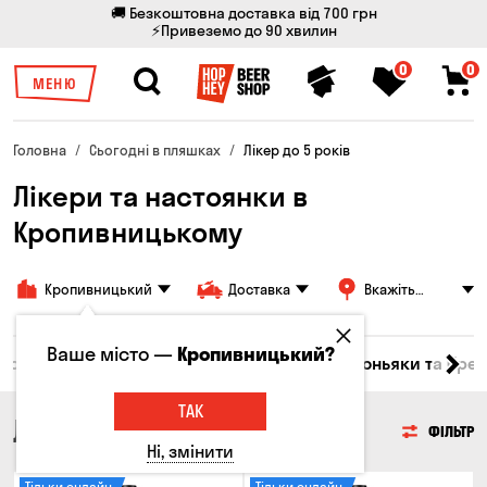
🚚 Безкоштовна доставка від 700 грн
⚡Привеземо до 90 хвилин
0
0
МЕНЮ
Головна
Сьогодні в пляшках
Лікер до 5 років
Лікери та настоянки в
Кропивницькому
Кропивницький
Доставка
Вкажіть
адресу
Ваше місто —
Кропивницький?
Горілка
Соджу
Лікери та настоянки
Коньяки та брен
ТАК
ЛІКЕРИ ТА НАСТОЯНКИ
ФІЛЬТР
Ні, змінити
Тільки онлайн
Тільки онлайн