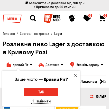
🚚 Безкоштовна доставка від 700 грн
⚡Привеземо до 90 хвилин
0
0
МЕНЮ
Головна
Сьогодні на кранах
Lager
Розливне пиво Lager з доставкою
в Кривому Розі
Кривий Ріг
Доставка
Вкажіть адресу
Ваше місто —
Кривий Ріг?
Всі товари
Пиво
Сидр
Вино
Лимонад
Кв
ТАК
ПИВО
ФІЛЬТР
Ні, змінити
Топ продажів