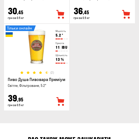
30
36
,45
,45
грн за 0.5 кг
грн за 0.5 кг
Тільки онлайн
Міцність
5.2
°
Гіркота
11
IBU
Щільність
13
%
(2)
Пиво Душа Пивовара Преміум
Світле, Фільтроване, 5.2°
39
,95
грн за 0.5 кг