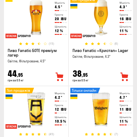
Міцність
Міцність
4.5
°
4.3
°
Гіркота
Гіркота
20
IBU
16
IBU
Щільність
Щільність
12
%
11
%
(15)
(6)
Пиво Fanatic БОТЕ преміум
Пиво Fanatic «Кристал» Lager
лагер
Світле, Фільтроване, 4.3°
Світле, Фільтроване, 4.5°
44
38
,95
,95
грн за 0.5 кг
грн за 0.5 кг
Топ продажів
Тільки онлайн
Міцність
Міцність
4.2
°
4.7
°
Гіркота
Гіркота
12
IBU
11
IBU
Щільність
Щільність
10.5
%
11
%
(45)
(7)