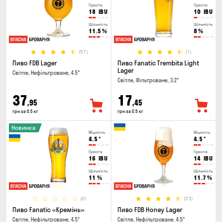
Гіркота
Гіркота
18
IBU
10
IBU
Щільність
Щільність
11.5
%
8
%
(57)
(1)
Пиво FDB Lager
Пиво Fanatic Trembita Light
Lager
Світле, Нефільтроване, 4.5°
Світле, Фільтроване, 3.2°
37
17
,95
,45
грн за 0.5 кг
грн за 0.5 кг
Новинка
Міцність
Міцність
4.5
°
4.5
°
Гіркота
Гіркота
16
IBU
14
IBU
Щільність
Щільність
11
%
11.7
%
(0)
(23)
Пиво Fanatic «Кремінь»
Пиво FDB Honey Lager
Світле, Нефільтроване, 4.5°
Світле, Нефільтроване, 4.5°