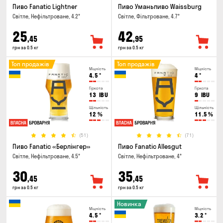
Пиво Fanatic Lightner
Пиво Уманьпиво Waissburg
Світле, Нефільтроване, 4.2°
Світле, Фільтроване, 4.7°
25
42
,45
,95
грн за 0.5 кг
грн за 0.5 кг
Топ продажів
Топ продажів
Міцність
Міцність
4.5
°
4
°
Гіркота
Гіркота
13
IBU
9
IBU
Щільність
Щільність
12
%
11.5
%
(51)
(71)
Пиво Fanatic «Берлінгер»
Пиво Fanatic Allesgut
Світле, Нефільтроване, 4.5°
Світле, Нефільтроване, 4°
30
35
,45
,45
грн за 0.5 кг
грн за 0.5 кг
Новинка
Міцність
Міцність
4.5
°
3.2
°