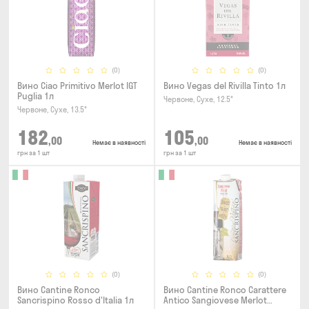
(0)
(0)
Вино Ciao Primitivo Merlot IGT
Вино Vegas del Rivilla Tinto 1л
Puglia 1л
Червоне, Сухе, 12.5°
Червоне, Сухе, 13.5°
182
105
,00
,00
Немає в наявності
Немає в наявності
грн за 1 шт
грн за 1 шт
(0)
(0)
Вино Cantine Ronco
Вино Cantine Ronco Carattere
Sancrispino Rosso d'Italia 1л
Antico Sangiovese Merlot