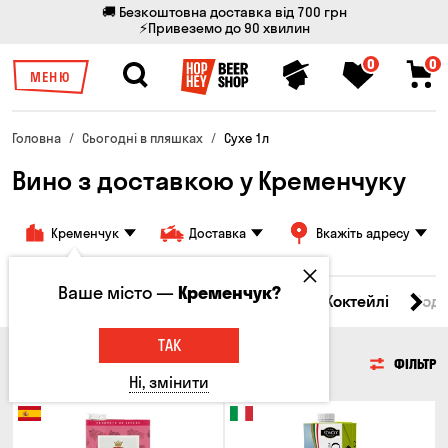
🚚 Безкоштовна доставка від 700 грн
⚡Привеземо до 90 хвилин
0
0
МЕНЮ
Головна
Сьогодні в пляшках
Сухе 1л
Вино з доставкою у Кременчуку
Кременчук
Доставка
Вкажіть адресу
Ваше місто —
Кременчук?
і товари
Пиво
Сидр
Вино
Віскі
Коктейлі
Сод
ТАК
ВИНО
ФІЛЬТР
Ні, змінити