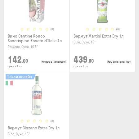
(0)
(0)
Вино Cantine Ronco
Вермут Martini Extra Dry 1л
Sancrispino Rosato d'Italia 1л
Біле, Сухе, 18°
Рожеве, Сухе, 10.5°
142
439
,00
,00
Немає в наявності
Немає в наявності
грн за 1 шт
грн за 1 шт
Тільки онлайн
(0)
Вермут Cinzano Extra Dry 1л
Біле, Сухе, 18°