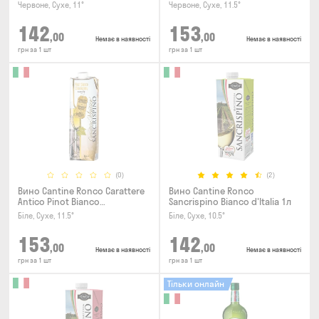
Rubicone IGT 1л
Червоне, Сухе, 11°
Червоне, Сухе, 11.5°
142
153
,00
,00
Немає в наявності
Немає в наявності
грн за 1 шт
грн за 1 шт
(0)
(2)
Вино Cantine Ronco Carattere
Вино Cantine Ronco
Antico Pinot Bianco
Sancrispino Bianco d'Italia 1л
Chardonnay Rubicone IGT 1л
Біле, Сухе, 11.5°
Біле, Сухе, 10.5°
153
142
,00
,00
Немає в наявності
Немає в наявності
грн за 1 шт
грн за 1 шт
Тільки онлайн