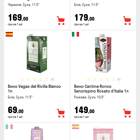
Rubicone IGT 1л
Chardonnay Rubicone IGT 1л
Червоне, Сухе, 11.5°
Біле, Сухе, 11.5°
169
179
,00
,00
грн за 1 шт
грн за 1 шт
(0)
(0)
Вино Vegas del Rivilla Blanco
Вино Cantine Ronco
1л
Sancrispino Rosato d'Italia 1л
Біле, Сухе, 11.5°
Рожеве, Сухе, 10.5°
69
149
,00
,00
грн за 1 шт
грн за 1 шт