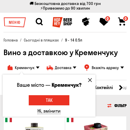
🚚 Безкоштовна доставка від 700 грн
⚡Привеземо до 90 хвилин
0
0
МЕНЮ
Головна
Сьогодні в пляшках
9 - 14 0.5л
Вино з доставкою у Кременчуку
Кременчук
Доставка
Вкажіть адресу
Ваше місто —
Кременчук?
і товари
Пиво
Сидр
Вино
Віскі
Коктейлі
Сод
ТАК
ВИНО
ФІЛЬТР
Ні, змінити