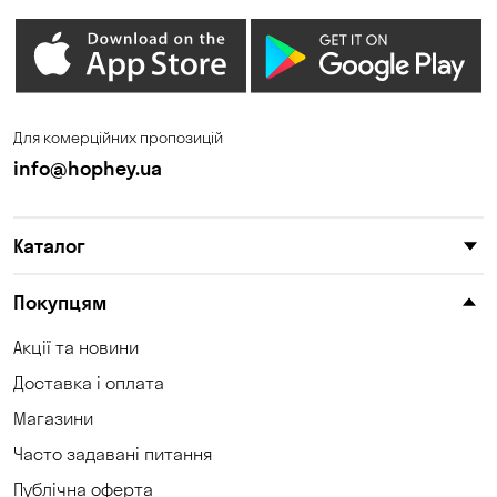
Дмитрівка
Дніпро
Зазим’є
Запоріжжя
Калинівка
Кам'янське
Для комерційних пропозицій
Кам'яні Потоки
Карнаухівка
info@hophey.ua
Катеринівка
Келеберда
Каталог
Київ
Клинці
Княжичі
Корсунці
Покупцям
Котівка
Кошари
Акції та новини
Доставка і оплата
Красносілка
Кривий Ріг
Магазини
Кривуші
Кропивницький
Часто задавані питання
Крюківщина
Куліші
Публічна оферта