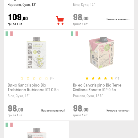
0.5л
Червоне, Сухе, 13°
Біле, Сухе, 12°
109
98
,00
,00
Немає в наявності
грн за 1 шт
грн за 1 шт
(0)
(1)
Вино Sancrispino Bio
Вино Sancrispino Bio Terre
Trebbiano Rubicone IGT 0.5л
Siciliane Rosato IGP 0.5л
Біле, Сухе, 12°
Рожеве, Сухе, 12.5°
98
98
,00
,00
Немає в наявності
Немає в наявності
грн за 1 шт
грн за 1 шт