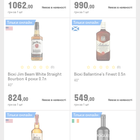
1062
990
,00
,00
Немає в наявності
Немає в наявності
грн за 1 шт
грн за 1 шт
Тільки онлайн
Тільки онлайн
(0)
(0)
Віскі Jim Beam White Straight
Віскі Ballantine's Finest 0.5л
Bourbon 4 роки 0.7л
40°
40°
824
549
,00
,00
Немає в наявності
Немає в наявності
грн за 1 шт
грн за 1 шт
Тільки онлайн
Тільки онлайн