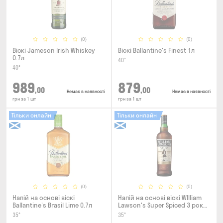
(0)
(0)
Віскі Jameson Irish Whiskey
Віскі Ballantine's Finest 1л
0.7л
40°
40°
989
879
,00
,00
Немає в наявності
Немає в наявності
грн за 1 шт
грн за 1 шт
Тільки онлайн
Тільки онлайн
(0)
(0)
Напій на основі віскі
Напій на основі віскі WIlliam
Ballantine's Brasil Lime 0.7л
Lawson's Super Spiced 3 роки
0.7л
35°
35°