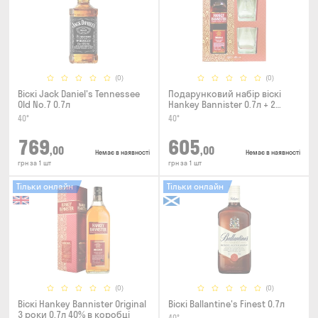
(0)
(0)
Віскі Jack Daniel's Tennessee
Подарунковий набір віскі
Old No.7 0.7л
Hankey Bannister 0.7л + 2
склянки
40°
40°
769
605
,00
,00
Немає в наявності
Немає в наявності
грн за 1 шт
грн за 1 шт
Тільки онлайн
Тільки онлайн
(0)
(0)
Віскі Hankey Bannister Original
Віскі Ballantine's Finest 0.7л
3 роки 0.7л 40% в коробці