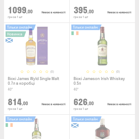
1099
395
,00
,00
Немає в наявності
Немає в наявності
грн за 1 шт
грн за 1 шт
Тільки онлайн
Тільки онлайн
Новинка
(0)
(0)
Віскі James Wyld Single Malt
Віскі Jameson Irish Whiskey
0.7л в коробці
0.5л
40°
40°
814
626
,00
,00
Немає в наявності
Немає в наявності
грн за 1 шт
грн за 1 шт
Тільки онлайн
Тільки онлайн