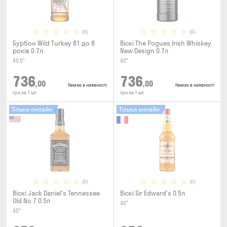
(0)
(0)
Бурбон Wild Turkey 81 до 8
Віскі The Pogues Irish Whiskey
років 0.7л
New Design 0.7л
40.5°
40°
736
736
,00
,00
Немає в наявності
Немає в наявності
грн за 1 шт
грн за 1 шт
Тільки онлайн
Тільки онлайн
(0)
(0)
Віскі Jack Daniel's Tennessee
Віскі Sir Edward's 0.5л
Old No.7 0.5л
40°
40°