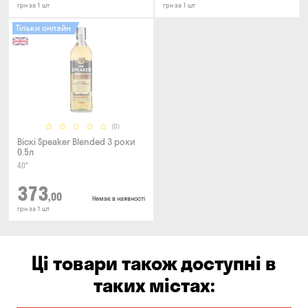
грн за 1 шт
грн за 1 шт
Тільки онлайн
(0)
Віскі Speaker Blended 3 роки
0.5л
40°
373
,00
Немає в наявності
грн за 1 шт
Ці товари також доступні в
таких містах: