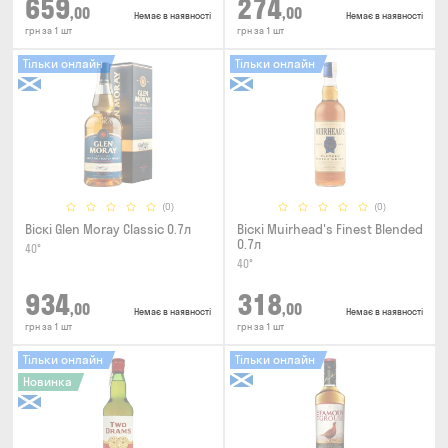
659
274
,00
,00
Немає в наявності
Немає в наявності
грн за 1 шт
грн за 1 шт
Тільки онлайн
Тільки онлайн
(0)
(0)
Віскі Glen Moray Classic 0.7л
Віскі Muirhead's Finest Blended
0.7л
40°
40°
934
318
,00
,00
Немає в наявності
Немає в наявності
грн за 1 шт
грн за 1 шт
Тільки онлайн
Тільки онлайн
Новинка