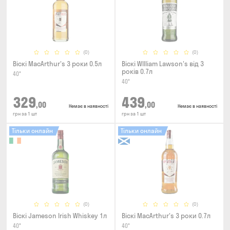
(0)
(0)
Віскі MacArthur's 3 роки 0.5л
Віскі WIlliam Lawson's від 3
років 0.7л
40°
40°
329
439
,00
,00
Немає в наявності
Немає в наявності
грн за 1 шт
грн за 1 шт
Тільки онлайн
Тільки онлайн
(0)
(0)
Віскі Jameson Irish Whiskey 1л
Віскі MacArthur's 3 роки 0.7л
40°
40°