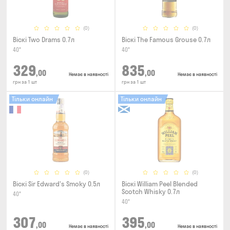
(0)
(0)
Віскі Two Drams 0.7л
Віскі The Famous Grouse 0.7л
40°
40°
329
835
,00
,00
Немає в наявності
Немає в наявності
грн за 1 шт
грн за 1 шт
Тільки онлайн
Тільки онлайн
(0)
(0)
Віскі Sir Edward's Smoky 0.5л
Віскі William Peel Blended
Scotch Whisky 0.7л
40°
40°
307
395
,00
,00
Немає в наявності
Немає в наявності