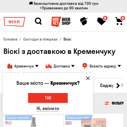
🚚 Безкоштовна доставка від 700 грн
⚡Привеземо до 90 хвилин
0
0
МЕНЮ
Головна
Сьогодні в пляшках
Віскі
Віскі з доставкою в Кременчуку
Кременчук
Доставка
Вкажіть адресу
Ваше місто —
Кременчук?
Пиво
Сидр
Вино
Віскі
Коктейлі
Соджу
Лі
ТАК
ВІСКІ
ФІЛЬТР
Ні, змінити
Тільки онлайн
Тільки онлайн