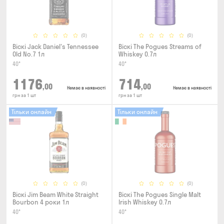
(0)
(0)
Віскі Jack Daniel's Tennessee
Віскі The Pogues Streams of
Old No.7 1л
Whiskey 0.7л
40°
40°
1176
714
,00
,00
Немає в наявності
Немає в наявності
грн за 1 шт
грн за 1 шт
Тільки онлайн
Тільки онлайн
(0)
(0)
Віскі Jim Beam White Straight
Віскі The Pogues Single Malt
Bourbon 4 роки 1л
Irish Whiskey 0.7л
40°
40°