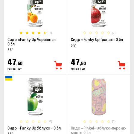
(1)
(0)
Сидр «Funky Up Черешня»
Сидр «Funky Up Гранат» 0.5л
0.5л
5.5°
5.5°
47
47
,50
,50
грн за 1 шт
грн за 1 шт
(0)
(0)
Сидр «Funky Up Яблуко» 0.5л
Сидр «Pinkel» яблуко-персик-
манго 0.5л