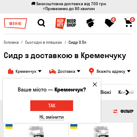
🚚 Безкоштовна доставка від 700 грн
⚡Привеземо до 90 хвилин
0
0
МЕНЮ
Головна
Сьогодні в пляшках
Сидр 0.5л
Сидр з доставкою в Кременчуку
Кременчук
Доставка
Вкажіть адресу
Ваше місто —
Кременчук?
Всі товари
Пиво
Сидр
Вино
Віскі
Коктейл
ТАК
СИДР
ФІЛЬТР
Ні, змінити