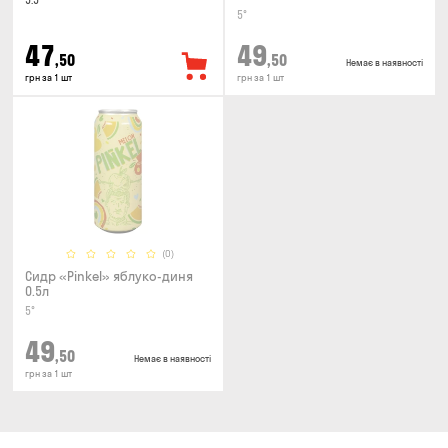
5.5°
5°
47
49
,50
,50
Немає в наявності
грн за 1 шт
грн за 1 шт
(0)
Сидр «Pinkel» яблуко-диня
0.5л
5°
49
,50
Немає в наявності
грн за 1 шт