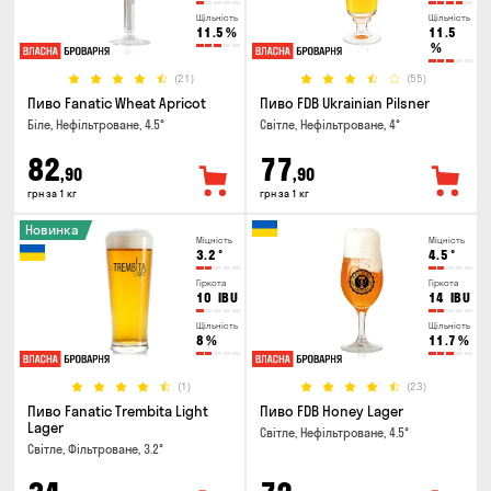
Щільність
Щільність
11.5
%
11.5
%
(21)
(55)
Пиво Fanatic Wheat Apricot
Пиво FDB Ukrainian Pilsner
Біле, Нефільтроване, 4.5°
Світле, Нефільтроване, 4°
82
77
,90
,90
грн за 1 кг
грн за 1 кг
Новинка
Міцність
Міцність
3.2
°
4.5
°
Гіркота
Гіркота
10
IBU
14
IBU
Щільність
Щільність
8
%
11.7
%
(1)
(23)
Пиво Fanatic Trembita Light
Пиво FDB Honey Lager
Lager
Світле, Нефільтроване, 4.5°
Світле, Фільтроване, 3.2°