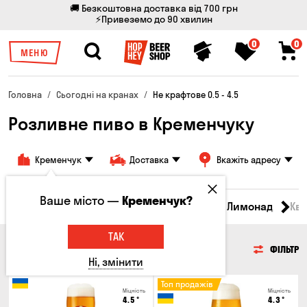
🚚 Безкоштовна доставка від 700 грн
⚡Привеземо до 90 хвилин
0
0
МЕНЮ
Головна
Сьогодні на кранах
Не крафтове 0.5 - 4.5
Розливне пиво в Кременчуку
Кременчук
Доставка
Вкажіть адресу
Ваше місто —
Кременчук?
Всі товари
Пиво
Сидр
Вино
Лимонад
Кв
ТАК
ПИВО
ФІЛЬТР
Ні, змінити
Топ продажів
Міцність
Міцність
4.5
°
4.3
°