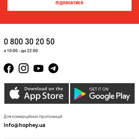
ПІДПИСАТИСЯ
Вишневе
Власівка
Ворзель
Вільна Терешківка
Вільне
Віта-Поштова
0 800 30 20 50
Гатне
Гнідин
з 10:00 - до 22:00
Гора
Горбанівка
Горенка
Горішні Плавні
Гостомель
Дмитрівка
Дніпро
Зазим’є
Запоріжжя
Калинівка
Для комерційних пропозицій
Кам'янське
Кам'яні Потоки
info@hophey.ua
Карнаухівка
Катеринівка