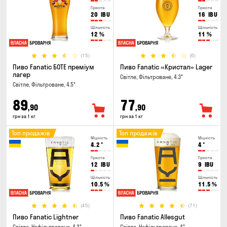
Гіркота
Гіркота
20
IBU
16
IBU
Щільність
Щільність
12
%
11
%
(15)
(6)
Пиво Fanatic БОТЕ преміум
Пиво Fanatic «Кристал» Lager
лагер
Світле, Фільтроване, 4.3°
Світле, Фільтроване, 4.5°
89
77
,90
,90
грн за 1 кг
грн за 1 кг
Топ продажів
Топ продажів
Міцність
Міцність
4.2
°
4
°
Гіркота
Гіркота
12
IBU
9
IBU
Щільність
Щільність
10.5
%
11.5
%
(45)
(71)
Пиво Fanatic Lightner
Пиво Fanatic Allesgut