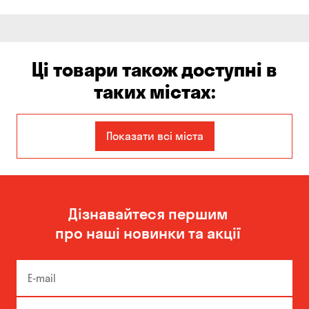
Ці товари також доступні в
таких містах:
Єлизаветівка
Ірпінь
Показати всі міста
Авангард
Бабурка
Балабине
Бережинка
Дізнавайтеся першим
Бориспіль
Боярка
про наші новинки та акції
Бровари
Буча
Біла Церква
Білогородка
Велика Северинка
Вишгород