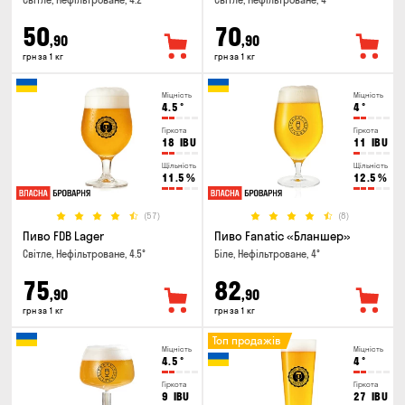
Світле, Нефільтроване, 4.2°
Світле, Нефільтроване, 4°
50
70
,90
,90
грн за 1 кг
грн за 1 кг
Міцність
Міцність
4.5
°
4
°
Гіркота
Гіркота
18
IBU
11
IBU
Щільність
Щільність
11.5
%
12.5
%
(57)
(8)
Пиво FDB Lager
Пиво Fanatic «Бланшер»
Світле, Нефільтроване, 4.5°
Біле, Нефільтроване, 4°
75
82
,90
,90
грн за 1 кг
грн за 1 кг
Топ продажів
Міцність
Міцність
4.5
°
4
°
Гіркота
Гіркота
9
IBU
27
IBU