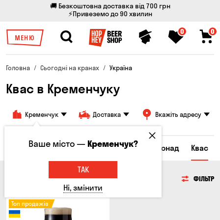
🚚 Безкоштовна доставка від 700 грн
⚡Привеземо до 90 хвилин
0
0
МЕНЮ
Головна
Сьогодні на кранах
Україна
Квас в Кременчуку
Кременчук
Доставка
Вкажіть адресу
Ваше місто —
Кременчук?
Всі товари
Пиво
Сидр
Вино
Лимонад
Квас
ТАК
КВАС
ФІЛЬТР
Ні, змінити
Топ продажів