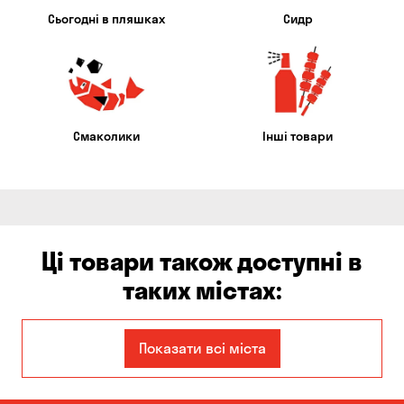
Сьогодні в пляшках
Сидр
Смаколики
Інші товари
Ці товари також доступні в
таких містах:
Єлизаветівка
Ірпінь
Показати всі міста
Авангард
Бабурка