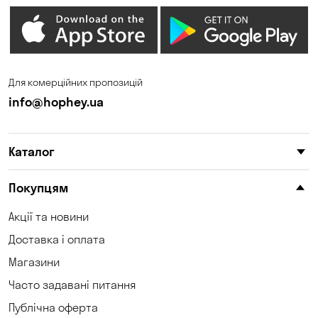
Гостомель
Дмитрівка
Дніпро
Зазим’є
Запоріжжя
Калинівка
Для комерційних пропозицій
Кам'янське
Кам'яні Потоки
info@hophey.ua
Катеринівка
Келеберда
Каталог
Київ
Клинці
Княжичі
Корсунці
Покупцям
Котівка
Коцюбинське
Акції та новини
Доставка і оплата
Кошари
Красносілка
Магазини
Кривий Ріг
Кривуші
Часто задавані питання
Кропивницький
Крюківщина
Публічна оферта