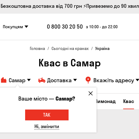
 Безкоштовна доставка від 700 грн
⚡Привеземо до 90 хви
0 800 30 20 50
Покупцям
з 10:00 - до 22:00
Головна
Сьогодні на кранах
Україна
Квас в Самар
Самар
Доставка
Вкажіть адресу
Ваше місто —
Самар?
Всі товари
Пиво
Сидр
Вино
Лимонад
Квас
ТАК
Ні, змінити