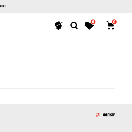
лин
0
0
ФІЛЬТР