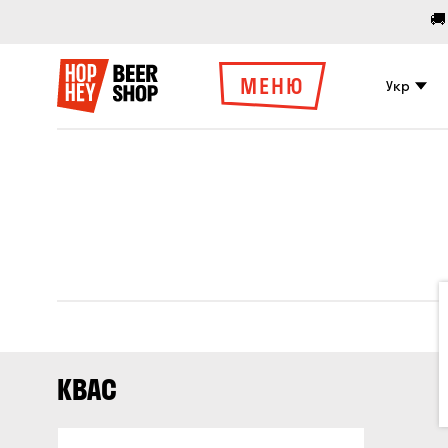
🚚
МЕНЮ
Укр
КВАС