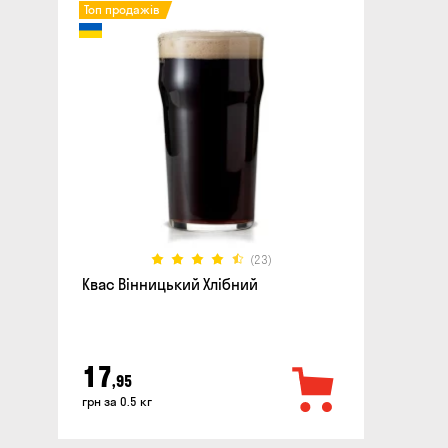
Топ продажів
(23)
Квас Вінницький Хлібний
17
,95
грн за 0.5 кг