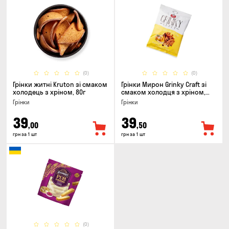
(0)
(0)
Грінки житні Kruton зі смаком
Грінки Мирон Grinky Craft зі
холодець з хріном, 80г
смаком холодця з хріном,
100г
Грінки
Грінки
39
39
,00
,50
грн за 1 шт
грн за 1 шт
(0)