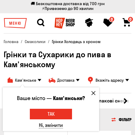
🚚 Безкоштовна доставка від 700 грн
⚡Привеземо до 90 хвилин
0
0
МЕНЮ
Головна
Смаколики
Грінки Холодець з хроном
Грінки та Сухарики до пива в
Кам'янському
Кам'янське
Доставка
Вкажіть адресу
Ваше місто —
Кам'янське?
Насіння
Чипси
Грінки та Сухарики
Злакові снеки
ТАК
ГРІНКИ ТА СУХАРИКИ
ФІЛЬТР
Ні, змінити