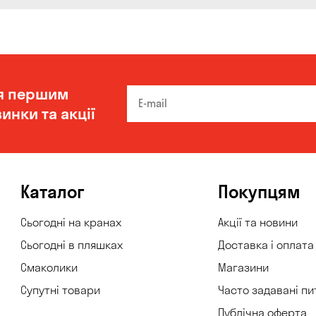
я першим
инки та акції
Каталог
Покупцям
Сьогодні на кранах
Акції та новини
Сьогодні в пляшках
Доставка і оплата
Смаколики
Магазини
Супутні товари
Часто задавані пи
Публічна оферта