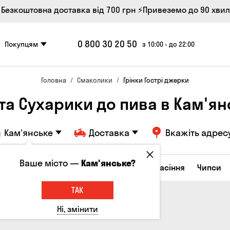
 Безкоштовна доставка від 700 грн
⚡Привеземо до 90 хви
0 800 30 20 50
Покупцям
з 10:00 - до 22:00
Головна
Смаколики
Грінки Гострі джерки
 та Сухарики до пива в Кам'я
Кам'янське
Доставка
Вкажіть адрес
Ваше місто —
Кам'янське?
ирні закуски
Горішки
Кукурудза
Насіння
Чипси
ТАК
Ні, змінити