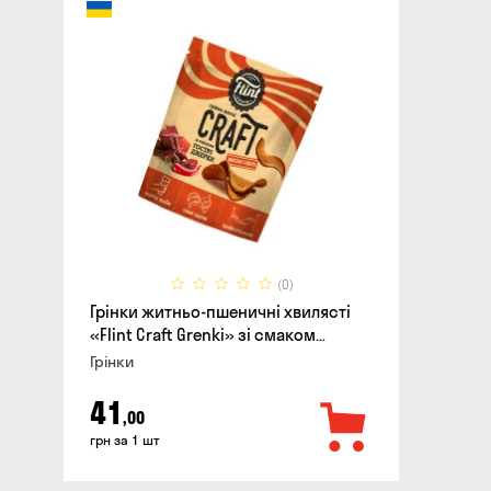
(0)
Грінки житньо-пшеничні хвилясті
«Flint Craft Grenki» зі смаком
гострих джерки, 80г
Грінки
41
,00
грн за 1 шт