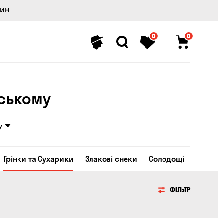
лин
0
0
нському
у
Грінки та Сухарики
Злакові снеки
Солодощі
ФІЛЬТР