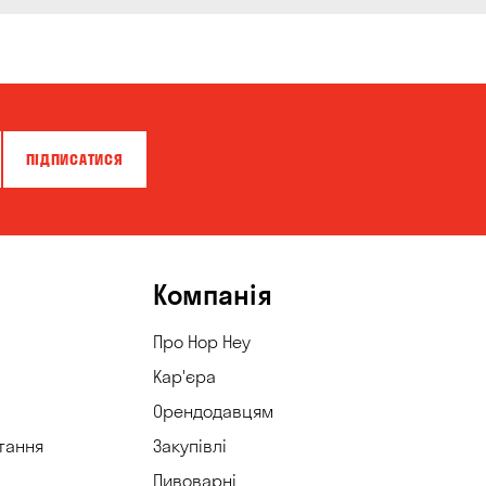
ПІДПИСАТИСЯ
Компанія
Про Hop Hey
Кар'єра
Орендодавцям
тання
Закупівлі
Пивоварні