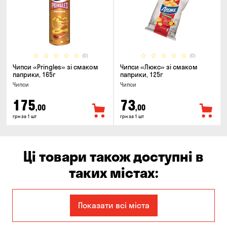
(0)
(0)
Чипси «Pringles» зі смаком
Чипси «Люкс» зі смаком
паприки, 165г
паприки, 125г
Чипси
Чипси
175
73
,00
,00
грн за 1 шт
грн за 1 шт
Ці товари також доступні в
таких містах:
Єлизаветівка
Ірпінь
Показати всі міста
Авангард
Бабурка