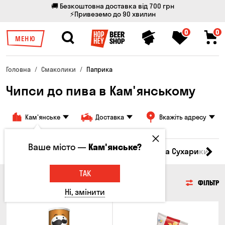
🚚 Безкоштовна доставка від 700 грн
⚡Привеземо до 90 хвилин
0
0
МЕНЮ
Головна
Смаколики
Паприка
Чипси до пива в Кам'янському
Кам'янське
Доставка
Вкажіть адресу
Ваше місто —
Кам'янське?
Кукурудза
Насіння
Чипси
Грінки та Сухарики
З
ТАК
ЧИПСИ
ФІЛЬТР
Ні, змінити