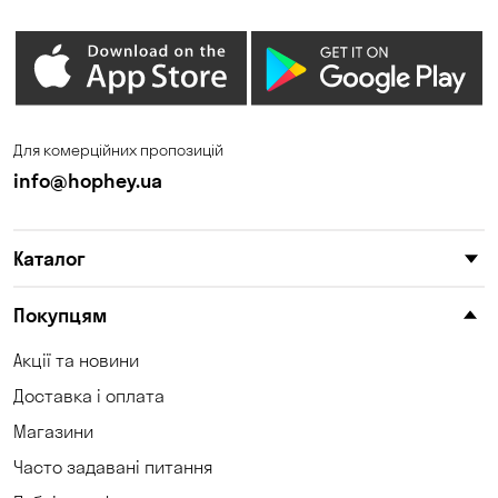
Гостомель
Дмитрівка
Дніпро
Зазим’є
Запоріжжя
Калинівка
Для комерційних пропозицій
Кам'яні Потоки
Карнаухівка
info@hophey.ua
Катеринівка
Келеберда
Каталог
Київ
Клинці
Княжичі
Корсунці
Покупцям
Котівка
Коцюбинське
Акції та новини
Доставка і оплата
Кошари
Красносілка
Магазини
Кременчук
Кривий Ріг
Часто задавані питання
Кривуші
Кропивницький