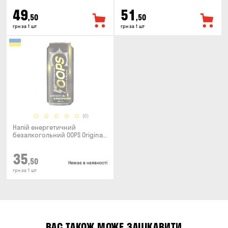
49
51
,50
,50
грн за 1 шт
грн за 1 шт
(0)
Напій енергетичний
безалкогольний OOPS Original
класичний 0.5л
35
,50
Немає в наявності
грн за 1 шт
ВАС ТАКОЖ МОЖЕ ЗАЦІКАВИТИ