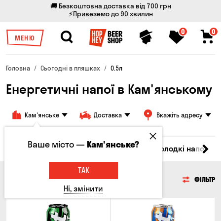
🚚 Безкоштовна доставка від 700 грн
⚡Привеземо до 90 хвилин
0
0
МЕНЮ
Головна
Сьогодні в пляшках
0.5л
Енергетичні напої в Кам'янському
Кам'янське
Доставка
Вкажіть адресу
Ваше місто —
Кам'янське?
іла
Ром
Вода
Енергетичні напої
Солодкі напої
ТАК
ЕНЕРГЕТИЧНІ НАПОЇ
ФІЛЬТР
Ні, змінити