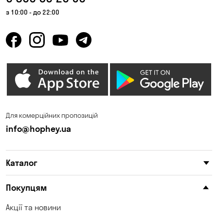
Княжичі
Корсунці
з 10:00 - до 22:00
Котівка
Красносілка
Кривий Ріг
Кропивницький
Крюківщина
Куліші
Кушугум
Ліски
Лісники
Миколаїв
Для комерційних пропозицій
Миколаївка
Нова Павлівка
info@hophey.ua
Новоселівка
Новосілки
Каталог
Обознівка
Обухівка
Одеса
Олександрівка
Покупцям
Петропавлівська
Акції та новини
Орлівщина
Борщагівка