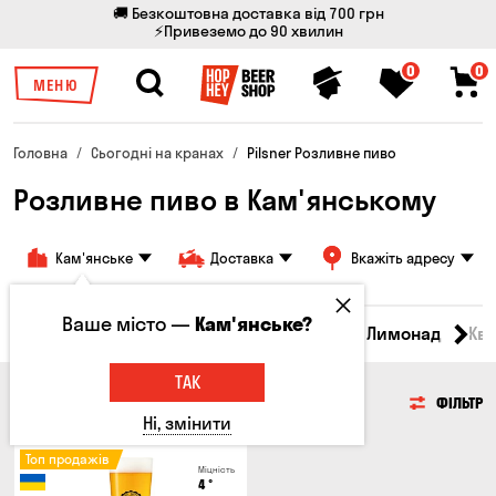
🚚 Безкоштовна доставка від 700 грн
⚡Привеземо до 90 хвилин
0
0
МЕНЮ
Головна
Сьогодні на кранах
Pilsner Розливне пиво
Розливне пиво в Кам'янському
Кам'янське
Доставка
Вкажіть адресу
Ваше місто —
Кам'янське?
Всі товари
Пиво
Сидр
Вино
Лимонад
Кв
ТАК
ПИВО
ФІЛЬТР
Ні, змінити
Топ продажів
Міцність
4
°