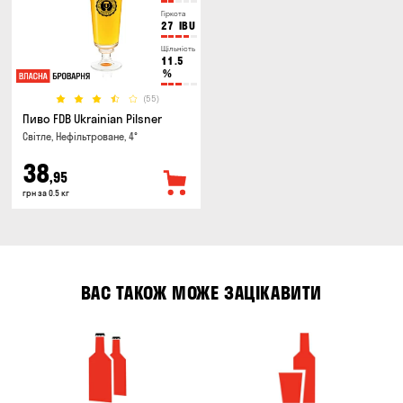
Гіркота
27
IBU
Щільність
11.5
%
(55)
Пиво FDB Ukrainian Pilsner
Світле, Нефільтроване, 4°
38
,95
грн за 0.5 кг
ВАС ТАКОЖ МОЖЕ ЗАЦІКАВИТИ