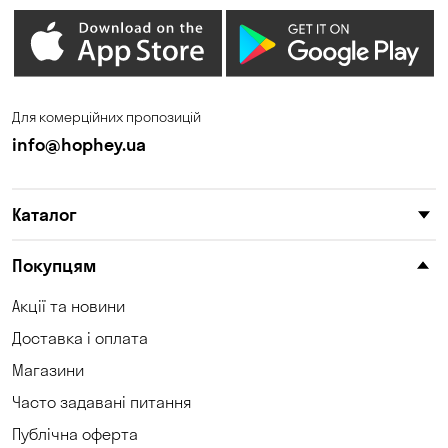
Гостомель
Дмитрівка
Дніпро
Зазим’є
Запоріжжя
Калинівка
Для комерційних пропозицій
Кам'яні Потоки
Карнаухівка
info@hophey.ua
Катеринівка
Келеберда
Каталог
Київ
Клинці
Княжичі
Корсунці
Покупцям
Котівка
Коцюбинське
Акції та новини
Доставка і оплата
Кошари
Красносілка
Магазини
Кременчук
Кривий Ріг
Часто задавані питання
Кривуші
Кропивницький
Публічна оферта