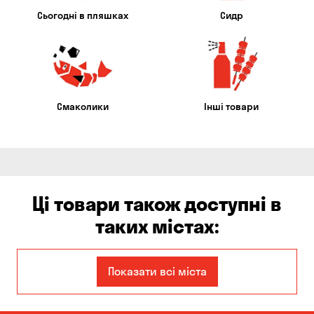
Сьогодні в пляшках
Сидр
Смаколики
Інші товари
Ці товари також доступні в
таких містах:
Єлизаветівка
Ірпінь
Показати всі міста
Авангард
Бабурка