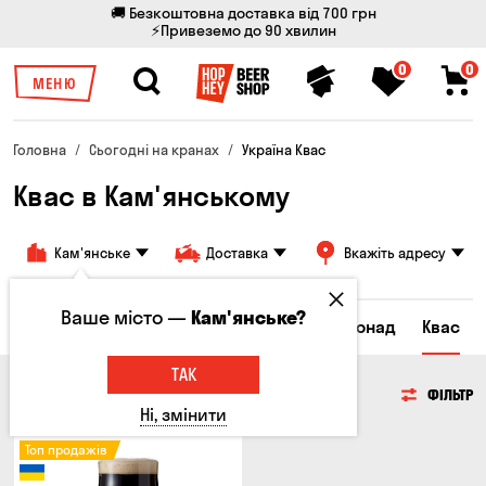
🚚 Безкоштовна доставка від 700 грн
⚡Привеземо до 90 хвилин
0
0
МЕНЮ
Головна
Сьогодні на кранах
Україна Квас
Квас в Кам'янському
Кам'янське
Доставка
Вкажіть адресу
Ваше місто —
Кам'янське?
Всі товари
Пиво
Сидр
Вино
Лимонад
Квас
ТАК
КВАС
ФІЛЬТР
Ні, змінити
Топ продажів