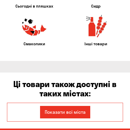
Сьогодні в пляшках
Сидр
Смаколики
Інші товари
Ці товари також доступні в
таких містах:
Єлизаветівка
Ірпінь
Показати всі міста
Авангард
Бабурка