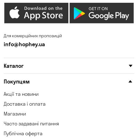
Гостомель
Дмитрівка
Дніпро
Зазим’є
Запоріжжя
Калинівка
Для комерційних пропозицій
Кам'яні Потоки
Карнаухівка
info@hophey.ua
Катеринівка
Келеберда
Каталог
Київ
Клинці
Княжичі
Корсунці
Покупцям
Котівка
Коцюбинське
Акції та новини
Доставка і оплата
Кошари
Красносілка
Магазини
Кременчук
Кривий Ріг
Часто задавані питання
Кривуші
Кропивницький
Публічна оферта