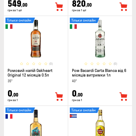
549
820
,00
,00
грн за 1 шт
грн за 1 шт
Тільки онлайн
Тільки онлайн
(0)
(0)
Ромовий напій Oakheart
Ром Bacardi Carta Blanca від 6
Original 12 місяців 0.5л
місяців витримки 1л
35°
40°
0
0
,00
,00
грн за 1
грн за 1
Тільки онлайн
Тільки онлайн