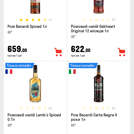
(1)
(0)
Ром Bacardi Spiced 1л
Ромовий напій Oakheart
Original 12 місяців 1л
40°
35°
659
622
,00
,00
грн за 1 шт
грн за 1 шт
Тільки онлайн
Тільки онлайн
(0)
(0)
Ромовий напій Lamb's Spiced
Ром Bacardi Carta Negra 4
0.7л
роки 1л
30°
40°