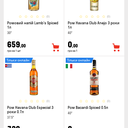
(0)
(0)
Ромовий напій Lamb's Spiced
Ром Havana Club Anejo 3 роки
1л
1л
30°
40°
659
0
,00
,00
грн за 1 шт
грн за 1
Тільки онлайн
Тільки онлайн
(0)
(0)
Ром Havana Club Especial 3
Ром Bacardi Spiced 0.5л
роки 0.7л
40°
37.5°