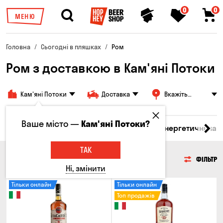
0
0
МЕНЮ
Головна
Сьогодні в пляшках
Ром
Ром з доставкою в Кам'яні Потоки
Кам'яні Потоки
Доставка
Вкажіть
адресу
Ваше місто —
Кам'яні Потоки?
 бренді
Джин
Текіла
Ром
Вода
Енергетичні нап
ТАК
РОМ
ФІЛЬТР
Ні, змінити
Тільки онлайн
Тільки онлайн
Топ продажів