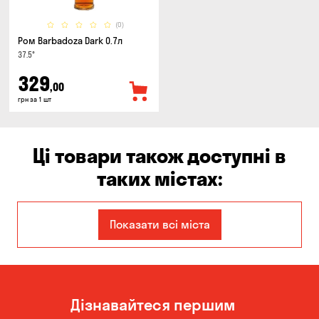
(0)
Ром Barbadoza Dark 0.7л
37.5°
329
,00
грн за 1 шт
Ці товари також доступні в
таких містах:
Дніпро
Запоріжжя
Показати всі міста
Кам'янське
Київ
Кропивницький
Миколаїв
Дізнавайтеся першим
Одеса
Олександрівка