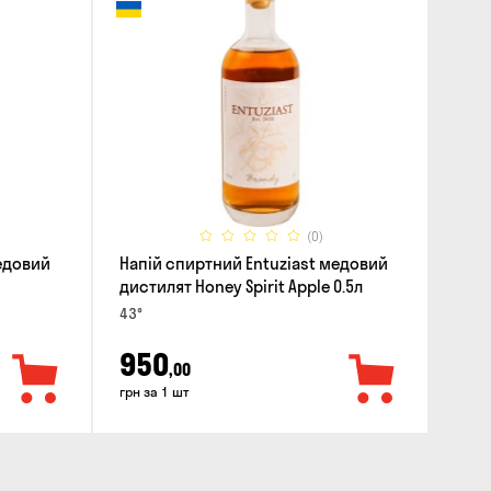
(0)
медовий
Напій спиртний Entuziast медовий
дистилят Honey Spirit Apple 0.5л
43°
950
,00
грн за 1 шт