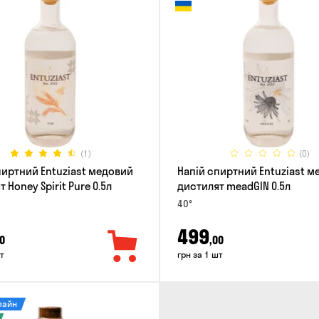
(1)
(0)
пиртний Entuziast медовий
Напій спиртний Entuziast 
 Honey Spirit Pure 0.5л
дистилят meadGIN 0.5л
40°
499
0
,00
т
грн за 1 шт
лайн