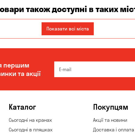
товари також доступні в таких міс
Запоріжжя
Кам'янське
Київ
Показати всі міста
Одеса
Олександрівка
Чорноморськ
я першим
инки та акції
Каталог
Покупцям
Сьогодні на кранах
Акції та новини
Сьогодні в пляшках
Доставка і оплата