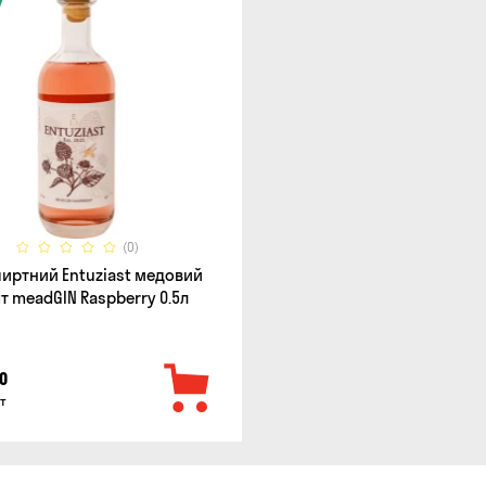
(0)
пиртний Entuziast медовий
т meadGIN Raspberry 0.5л
0
т