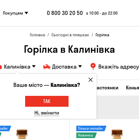
0 800 30 20 50
Покупцям
з 10:00 - до 22:00
Головна
Сьогодні в пляшках
Горілка
Горілка в Калинівка
Калинівка
Доставка
Вкажіть адресу
Ваше місто —
Калинівка?
октейлі
Горілка
Соджу
Лікери та настоянки
Конья
ТАК
Ні, змінити
лайн
Тільки онлайн
Новинка