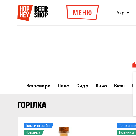
МЕНЮ
Укр
Всі товари
Пиво
Сидр
Вино
Віскі
К
ГОРІЛКА
Тільки онлайн
Тільки он
Новинка
Новинка