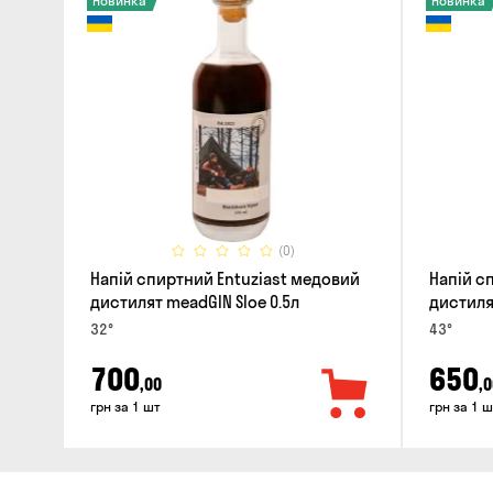
Новинка
Новинка
(0)
Напій спиртний Entuziast медовий
Напій с
дистилят meadGIN Sloe 0.5л
дистиля
32°
43°
700
650
,00
,0
грн за 1 шт
грн за 1 ш