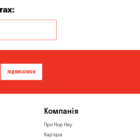
тах:
Кропивницький
ПІДПИСАТИСЯ
Компанія
Про Hop Hey
Кар'єра