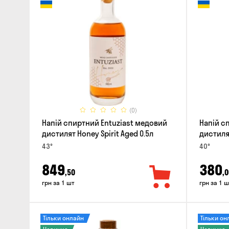
(0)
Напій спиртний Entuziast медовий
Напій с
дистилят Honey Spirit Aged 0.5л
дистилят
43°
40°
849
380
,50
,0
грн за 1 шт
грн за 1 ш
Тільки онлайн
Тільки он