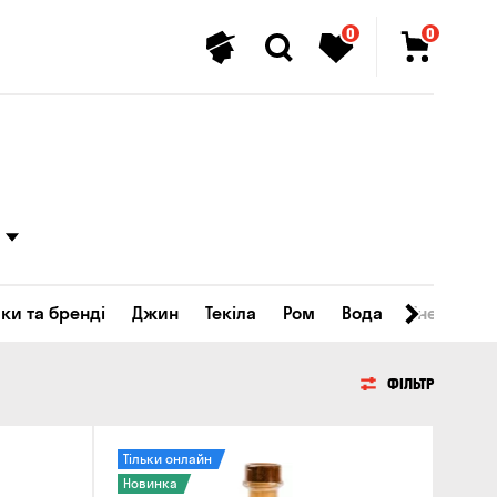
0
0
ки та бренді
Джин
Текіла
Ром
Вода
Енергетичн
ФІЛЬТР
Тільки онлайн
Новинка