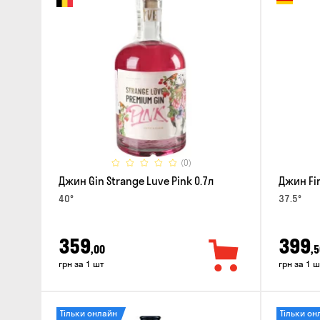
(0)
Джин Gin Strange Luve Pink 0.7л
Джин Fin
40°
37.5°
359
399
,00
,5
грн за 1 шт
грн за 1 ш
Тільки онлайн
Тільки он