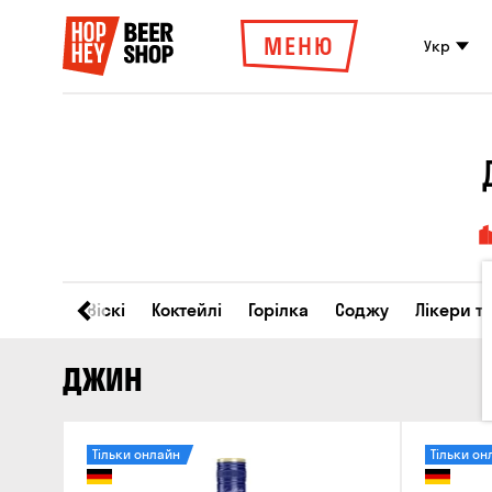
МЕНЮ
Укр
Вино
Віскі
Коктейлі
Горілка
Соджу
Лікери т
ДЖИН
Тільки онлайн
Тільки он