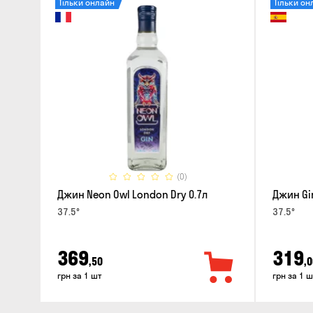
Тільки онлайн
Тільки он
(0)
Джин Neon Owl London Dry 0.7л
Джин Gin
37.5°
37.5°
369
319
,50
,0
грн за 1 шт
грн за 1 ш