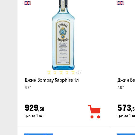
(0)
Джин Bombay Sapphire 1л
Джин Bee
47°
40°
929
573
,50
,5
грн за 1 шт
грн за 1 ш