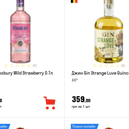
(0)
(0)
sbury Wild Strawberry 0.7л
Джин Gin Strange Luve Quinc
40°
359
0
,00
т
грн за 1 шт
лайн
Тільки онлайн