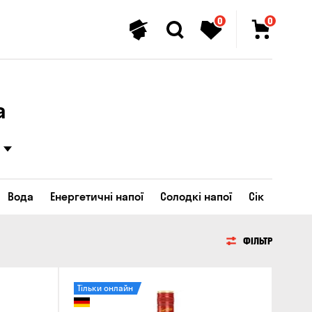
0
0
а
Вода
Енергетичні напої
Солодкі напої
Сік
ФІЛЬТР
Тільки онлайн