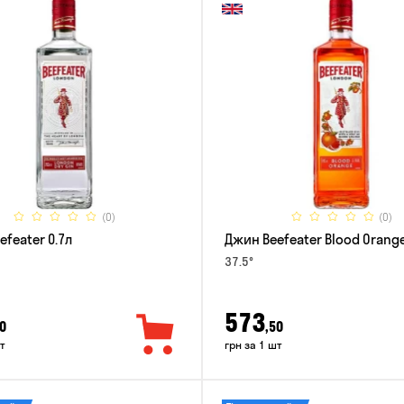
(0)
(0)
feater 0.7л
Джин Beefeater Blood Orange
37.5°
573
0
,50
т
грн за 1 шт