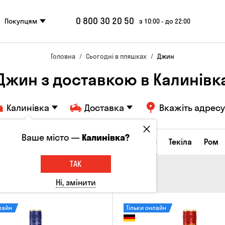
0 800 30 20 50
Покупцям
з 10:00 - до 22:00
Головна
Сьогодні в пляшках
Джин
Джин з доставкою в Калинівк
Калинівка
Доставка
Вкажіть адресу
Ваше місто —
Калинівка?
а настоянки
Коньяки та бренді
Джин
Текіла
Ром
ТАК
Ні, змінити
лайн
Тільки онлайн