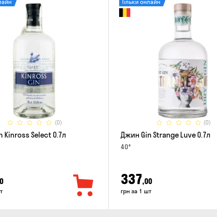
лайн
Тільки онлайн
(0)
(0)
 Kinross Select 0.7л
Джин Gin Strange Luve 0.7л
40°
337
0
,00
т
грн за 1 шт