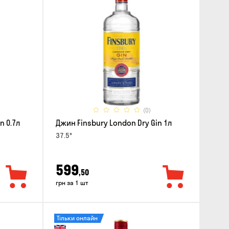
(0)
n 0.7л
Джин Finsbury London Dry Gin 1л
37.5°
599
,50
грн за 1 шт
Тільки онлайн