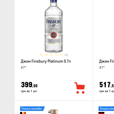
(0)
Джин Finsbury Platinum 0.7л
Джин Fi
47°
47°
399
517
,50
,5
грн за 1 шт
грн за 1 ш
Тільки онлайн
Тільки он