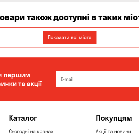
товари також доступні в таких міс
Запоріжжя
Кам'янське
Київ
Показати всі міста
Одеса
Олександрівка
Чорноморськ
я першим
инки та акції
Каталог
Покупцям
Сьогодні на кранах
Акції та новини