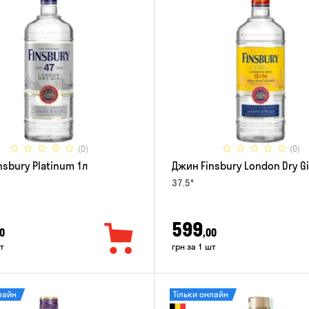
(0)
(0)
nsbury Platinum 1л
Джин Finsbury London Dry Gi
37.5°
599
0
,00
т
грн за 1 шт
лайн
Тільки онлайн