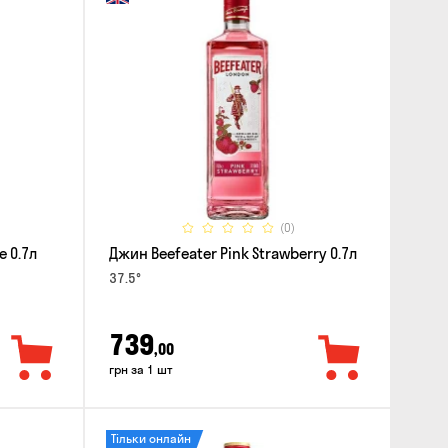
(0)
e 0.7л
Джин Beefeater Pink Strawberry 0.7л
37.5°
739
,00
грн за 1 шт
Тільки онлайн