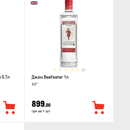
(0)
 0.7л
Джин Beefeater 1л
40°
899
,00
грн за 1 шт