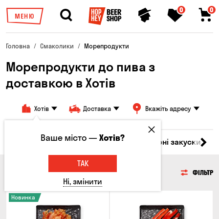
0
0
МЕНЮ
Головна
Смаколики
Морепродукти
Морепродукти до пива з
доставкою в Хотів
Хотів
Доставка
Вкажіть адресу
Ваше місто —
Хотів?
ари
М'ясо
Риба
Морепродукти
Сирні закуски
Г
ТАК
МОРЕПРОДУКТИ
ФІЛЬТР
Ні, змінити
Новинка