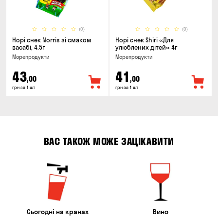
(0)
(0)
Норі снек Norris зі смаком
Норі снек Shiri «Для
васабі, 4.5г
улюблених дітей» 4г
Морепродукти
Морепродукти
43
41
,00
,00
грн за 1 шт
грн за 1 шт
ВАС ТАКОЖ МОЖЕ ЗАЦІКАВИТИ
Сьогодні на кранах
Вино