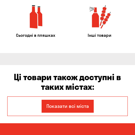
Сьогодні в пляшках
Інші товари
Ці товари також доступні в
таких містах:
Єлизаветівка
Ірпінь
Показати всі міста
Авангард
Бабурка
Балабине
Бережинка