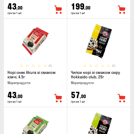
43
199
,00
,00
грн за 1 шт
грн за 1 шт
(0)
(0)
Норі снек Akura зі смаком
Чипси норі зі смаком сиру
кімчі, 4.5г
Hokkaido club, 25г
Морепродукти
Морепродукти
43
57
,00
,00
грн за 1 шт
грн за 1 шт