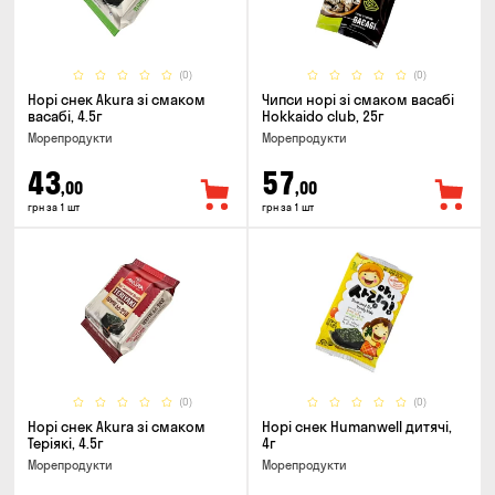
(0)
(0)
Норі снек Akura зі смаком
Чипси норі зі смаком васабі
васабі, 4.5г
Hokkaido club, 25г
Морепродукти
Морепродукти
43
57
,00
,00
грн за 1 шт
грн за 1 шт
(0)
(0)
Норі снек Akura зі смаком
Норі снек Humanwell дитячі,
Теріякі, 4.5г
4г
Морепродукти
Морепродукти