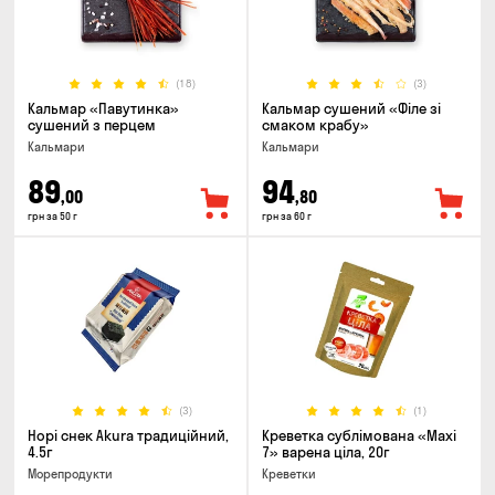
(18)
(3)
Кальмар «Павутинка»
Кальмар сушений «Філе зі
сушений з перцем
смаком крабу»
Кальмари
Кальмари
89
94
,00
,80
грн за 50 г
грн за 60 г
(3)
(1)
Норі снек Akura традиційний,
Креветка сублімована «Maxi
4.5г
7» варена ціла, 20г
Морепродукти
Креветки