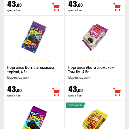
43
43
,00
,00
грн за 1 шт
грн за 1 шт
(0)
(0)
Норі снек Norris зі смаком
Норі снек Akura зі смаком
теріякі, 4.5г
Том Ям, 4.5г
Морепродукти
Морепродукти
43
43
,00
,00
грн за 1 шт
грн за 1 шт
Новинка