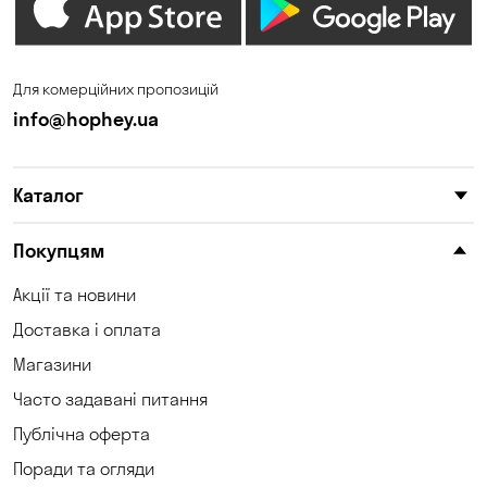
Дніпро
Зазим’є
Запоріжжя
Калинівка
Для комерційних пропозицій
Кам'янське
Кам'яні Потоки
info@hophey.ua
Карнаухівка
Катеринівка
Каталог
Келеберда
Київ
Клинці
Княжичі
Покупцям
Корсунці
Котівка
Акції та новини
Доставка і оплата
Коцюбинське
Кошари
Магазини
Красносілка
Кременчук
Часто задавані питання
Кривий Ріг
Кривуші
Публічна оферта
Поради та огляди
Кропивницький
Крюківщина