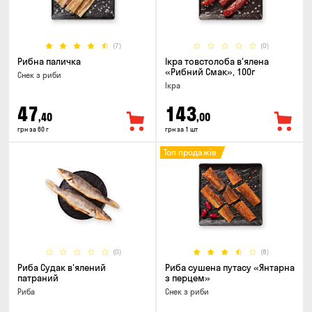
(7)
(0)
Рибна паличка
Ікра товстолоба в'ялена
«Рибний Смак», 100г
Снек з риби
Ікра
47
143
,40
,00
грн за 60 г
грн за 1 шт
Топ продажів
(0)
(8)
Риба Судак в'ялений
Риба сушена путасу «Янтарна
патраний
з перцем»
Риба
Снек з риби