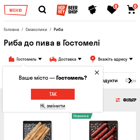
0
0
МЕНЮ
Головна
Смаколики
Риба
Риба до пива в Гостомелі
Гостомель
Доставка
Вкажіть адресу
Ваше місто —
Гостомель?
Всі товари
М'ясо
Риба
Морепродукти
Сирні
ТАК
РИБА
ФІЛЬТР
Ні, змінити
Новинка