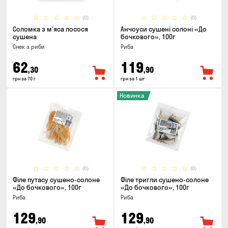
(0)
(0)
Соломка з м'яса лосося
Анчоуси сушені солоні «До
сушена
бочкового», 100г
Снек з риби
Риба
62
119
,30
,90
грн за 70 г
грн за 1 шт
Новинка
(0)
(0)
Філе путасу сушено-солоне
Філе тригли сушено-солоне
«До бочкового», 100г
«До бочкового», 100г
Риба
Риба
129
129
,90
,90