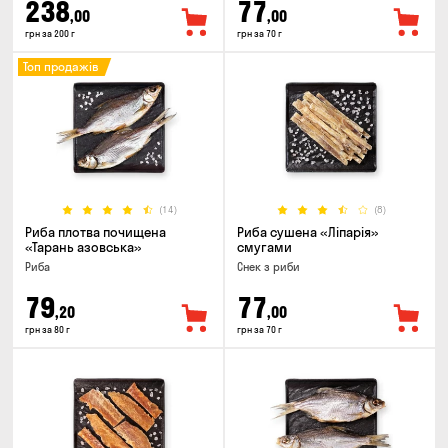
238
77
,00
,00
грн за 200 г
грн за 70 г
Топ продажів
(14)
(8)
Риба плотва почищена
Риба сушена «Ліпарія»
«Тарань азовська»
смугами
Риба
Снек з риби
79
77
,20
,00
грн за 80 г
грн за 70 г