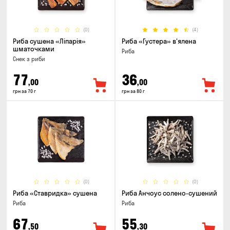
(0)
(4)
Риба сушена «Ліпарія»
Риба «Густера» в'ялена
шматочками
Риба
Снек з риби
77
36
,00
,00
грн за 70 г
грн за 80 г
(0)
(0)
Риба «Ставридка» сушена
Риба Анчоус солено-сушений
Риба
Риба
67
55
,50
,30