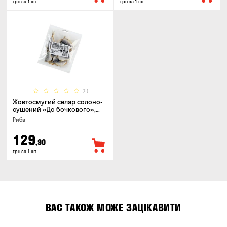
грн за 1 шт
грн за 1 шт
(0)
Жовтосмугий селар солоно-
сушений «До бочкового»,
100г
Риба
129
,90
грн за 1 шт
ВАС ТАКОЖ МОЖЕ ЗАЦІКАВИТИ