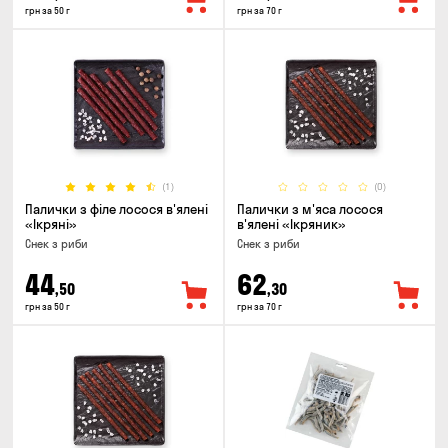
грн за 50 г
грн за 70 г
(1)
(0)
Палички з філе лосося в'ялені
Палички з м'яса лосося
«Ікряні»
в'ялені «Ікряник»
Снек з риби
Снек з риби
44
62
,50
,30
грн за 50 г
грн за 70 г