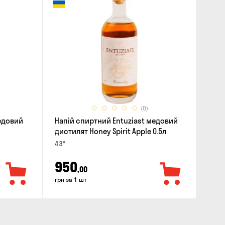
(0)
медовий
Напій спиртний Entuziast медовий
дистилят Honey Spirit Apple 0.5л
43°
950
,00
грн за 1 шт