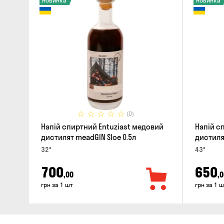
Новинка
Новинка
(0)
Напій спиртний Entuziast медовий
Напій с
дистилят meadGIN Sloe 0.5л
дистиля
32°
43°
700
650
,00
,0
грн за 1 шт
грн за 1 ш