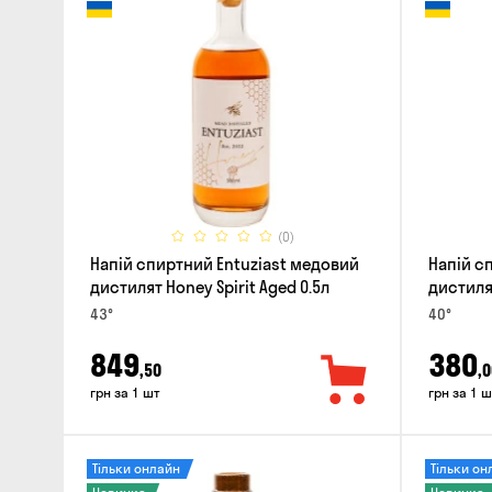
(0)
Напій спиртний Entuziast медовий
Напій с
дистилят Honey Spirit Aged 0.5л
дистилят
43°
40°
849
380
,50
,0
грн за 1 шт
грн за 1 ш
Тільки онлайн
Тільки он