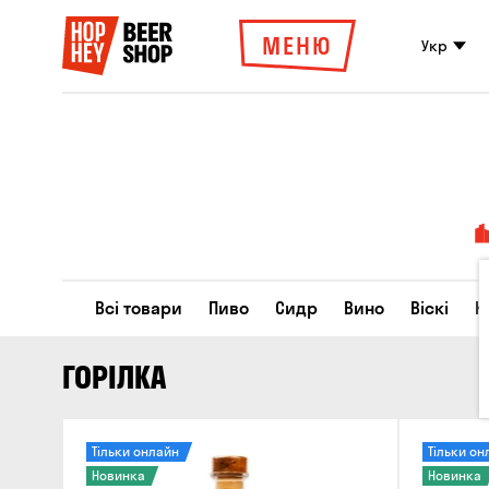
МЕНЮ
Укр
Всі товари
Пиво
Сидр
Вино
Віскі
К
ГОРІЛКА
Тільки онлайн
Тільки он
Новинка
Новинка