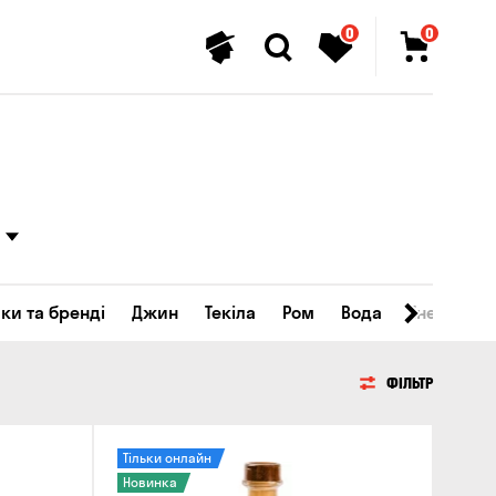
0
0
ки та бренді
Джин
Текіла
Ром
Вода
Енергетичн
ФІЛЬТР
Тільки онлайн
Новинка