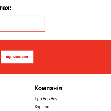
тах:
Кропивницький
ПІДПИСАТИСЯ
Компанія
Про Hop Hey
Кар'єра