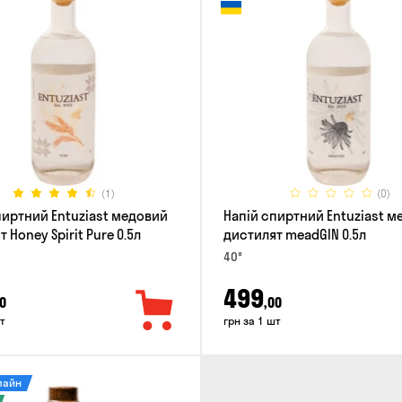
(1)
(0)
пиртний Entuziast медовий
Напій спиртний Entuziast 
 Honey Spirit Pure 0.5л
дистилят meadGIN 0.5л
40°
499
0
,00
т
грн за 1 шт
лайн