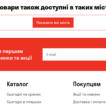
товари також доступні в таких міс
Запоріжжя
Кам'янське
Київ
Показати всі міста
Одеса
Олександрівка
Чорноморськ
я першим
инки та акції
Каталог
Покупцям
Сьогодні на кранах
Акції та новини
Сьогодні в пляшках
Доставка і оплата