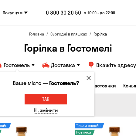
0 800 30 20 50
Покупцям
з 10:00 - до 22:00
Головна
Сьогодні в пляшках
Горілка
Горілка в Гостомелі
Гостомель
Доставка
Вкажіть адресу
Ваше місто —
Гостомель?
октейлі
Горілка
Соджу
Лікери та настоянки
Конья
ТАК
Ні, змінити
лайн
Тільки онлайн
Новинка