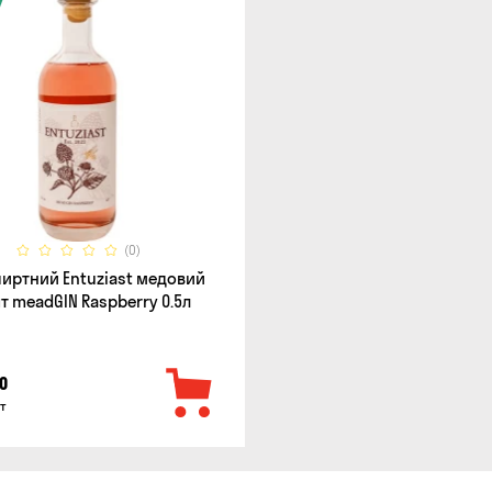
(0)
пиртний Entuziast медовий
т meadGIN Raspberry 0.5л
0
т