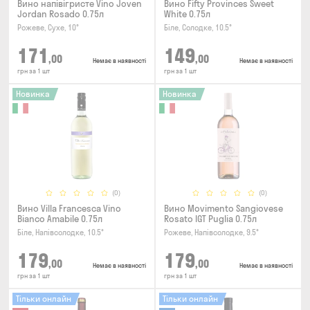
Вино напівігристе Vino Joven
Вино Fifty Provinces Sweet
Jordan Rosado 0.75л
White 0.75л
Рожеве, Сухе, 10°
Біле, Солодке, 10.5°
171
149
,00
,00
Немає в наявності
Немає в наявності
грн за 1 шт
грн за 1 шт
Новинка
Новинка
(0)
(0)
Вино Villa Francesca Vino
Вино Movimento Sangiovese
Bianco Amabile 0.75л
Rosato IGT Puglia 0.75л
Біле, Напівсолодке, 10.5°
Рожеве, Напівсолодке, 9.5°
179
179
,00
,00
Немає в наявності
Немає в наявності
грн за 1 шт
грн за 1 шт
Тільки онлайн
Тільки онлайн