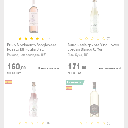
(1)
(0)
Вино Movimento Sangiovese
Вино напівігристе Vino Joven
Rosato IGT Puglia 0.75л
Jordan Blanco 0.75л
Рожеве, Напівсолодке, 9.5°
Біле, Сухе, 10°
160
171
,00
,00
Немає в наявності
Немає в наявності
грн за 1 шт
грн за 1 шт
Новинка
(0)
(0)