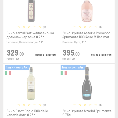
(0)
(0)
Вино Kartuli Vazi «Алазанська
Вино ігристе Astoria Prosecco
долина» червоне 0.75л
Spumante DOC Rose Millesimato
0.75л
Червоне, Напівсолодке, 11°
Рожеве, Сухе, 11°
329
395
,00
,00
Немає в наявності
Немає в наявності
грн за 1 шт
грн за 1 шт
Тільки онлайн
Тільки онлайн
(0)
(0)
Вино Pinot Grigio DOC delle
Вино ігристе Sizarini Spumante
Venezie Astri 0.75л
0.75л