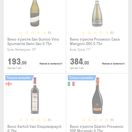
(0)
(0)
Вино ігристе San Quirico Vino
Вино ігристе Prosecco Casa
Spumante Demi-Sec 0.75л
Mangoni DOC 0.75л
Біле, Напівсухе, 10°
Біле, Сухе, 11°
193
384
,00
,00
Немає в наявності
Немає в наявності
грн за 1 шт
грн за 1 шт
Тільки онлайн
Тільки онлайн
(0)
(0)
Вино Kartuli Vazi Кіндзмараулі
Вино ігристе Sizarini Prosecco
0.75л
DOP Morando 0.75л