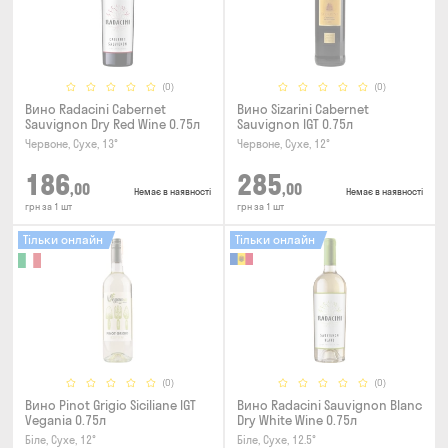
(0)
(0)
Вино Radacini Cabernet
Вино Sizarini Cabernet
Sauvignon Dry Red Wine 0.75л
Sauvignon IGT 0.75л
Червоне, Сухе, 13°
Червоне, Сухе, 12°
186
285
,00
,00
Немає в наявності
Немає в наявності
грн за 1 шт
грн за 1 шт
Тільки онлайн
Тільки онлайн
(0)
(0)
Вино Pinot Grigio Siciliane IGT
Вино Radacini Sauvignon Blanc
Vegania 0.75л
Dry White Wine 0.75л
Біле, Сухе, 12°
Біле, Сухе, 12.5°