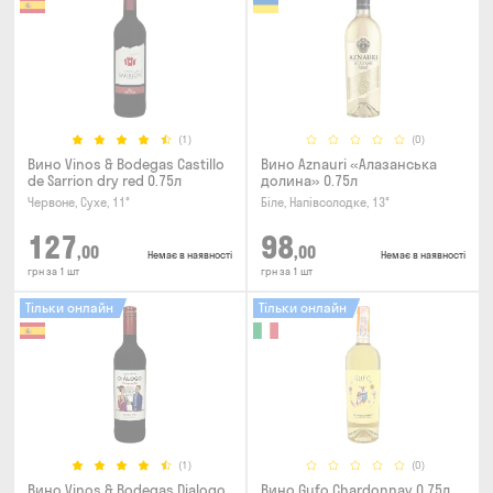
(1)
(0)
Вино Vinos & Bodegas Castillo
Вино Aznauri «Алазанська
de Sarrion dry red 0.75л
долина» 0.75л
Червоне, Сухе, 11°
Біле, Напівсолодке, 13°
127
98
,00
,00
Немає в наявності
Немає в наявності
грн за 1 шт
грн за 1 шт
Тільки онлайн
Тільки онлайн
(1)
(0)
Вино Vinos & Bodegas Dialogo
Вино Gufo Chardonnay 0.75л