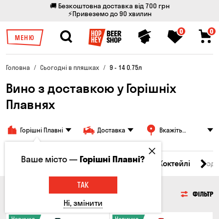
🚚 Безкоштовна доставка від 700 грн
⚡Привеземо до 90 хвилин
0
0
МЕНЮ
Головна
Сьогодні в пляшках
9 - 14 0.75л
Вино з доставкою у Горішніх
Плавнях
Горішні Плавні
Доставка
Вкажіть
адресу
Ваше місто —
Горішні Плавні?
і товари
Пиво
Сидр
Вино
Віскі
Коктейлі
Сод
ТАК
ВИНО
ФІЛЬТР
Ні, змінити
Новинка
Новинка