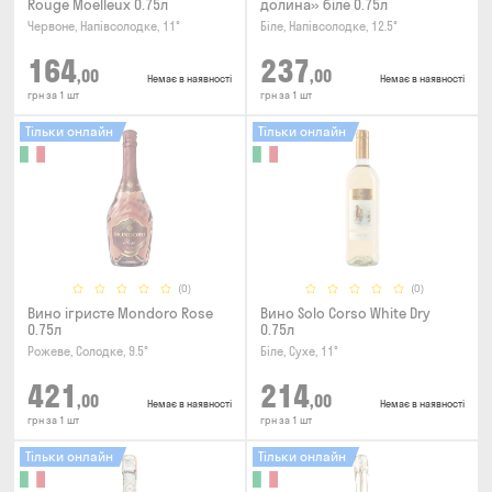
Rouge Moelleux 0.75л
долина» біле 0.75л
Червоне, Напівсолодке, 11°
Біле, Напівсолодке, 12.5°
164
237
,00
,00
Немає в наявності
Немає в наявності
грн за 1 шт
грн за 1 шт
Тільки онлайн
Тільки онлайн
(0)
(0)
Вино ігристе Mondoro Rose
Вино Solo Corso White Dry
0.75л
0.75л
Рожеве, Солодке, 9.5°
Біле, Сухе, 11°
421
214
,00
,00
Немає в наявності
Немає в наявності
грн за 1 шт
грн за 1 шт
Тільки онлайн
Тільки онлайн