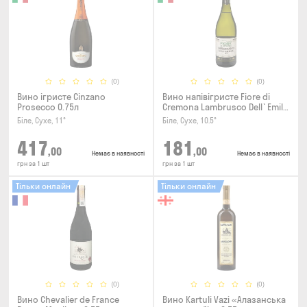
(0)
(0)
Вино ігристе Cinzano
Вино напівігристе Fiore di
Prosecco 0.75л
Cremona Lambrusco Dell`Emilia
IGT Bianco Secco 0.75л
Біле, Сухе, 11°
Біле, Сухе, 10.5°
417
181
,00
,00
Немає в наявності
Немає в наявності
грн за 1 шт
грн за 1 шт
Тільки онлайн
Тільки онлайн
(0)
(0)
Вино Chevalier de France
Вино Kartuli Vazi «Алазанська