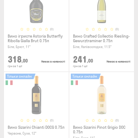
(0)
(0)
Вино ігристе Astoria Butterfly
Вино Crafted Collectio Riesling-
Ribolla Gialla Brut 0.75л
Gewurztraminer 0.75л
Біле, Брют, 11°
Біле, Напівсолодке, 11.5°
318
241
,00
,00
Немає в наявності
Немає в наявності
грн за 1 шт
грн за 1 шт
Тільки онлайн
Тільки онлайн
(0)
(0)
Вино Sizarini Chianti DOCG 0.75л
Вино Sizarini Pinot Grigio DOC
0.75л
Червоне, Сухе, 12°