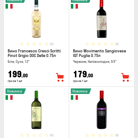
(0)
(0)
Вино Francesco Cresci Scritti
Вино Movimento Sangiovese
Pinot Grigio DOC Delle 0.75л
IGT Puglia 0.75л
Біле, Сухе, 12°
Червоне, Напівсолодке, 9.5°
199
179
,00
,00
грн за 1 шт
грн за 1 шт
Новинка
Новинка
(0)
(0)