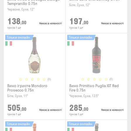
Tempranillo 0.75л
Біле, Сухе, 12°
Червоне, Сухе, 12°
138
197
,00
,00
Немає в наявності
Немає в наявності
грн за 1 шт
грн за 1 шт
Тільки онлайн
Тільки онлайн
(0)
(0)
Вино ігристе Mondoro
Вино Primitivo Puglia IGT Red
Prosecco 0.75л
Fire 0.75л
Біле, Сухе, 11°
Червоне, Сухе, 13.5°
505
285
,00
,00
Немає в наявності
Немає в наявності
грн за 1 шт
грн за 1 шт
Тільки онлайн
Тільки онлайн