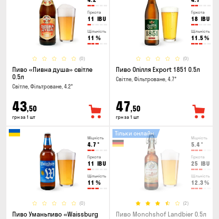
Гіркота
Гіркота
11
IBU
18
IBU
Щільність
Щільність
11
%
11.5
%
(0)
(0)
Пиво «Пивна душа» світле
Пиво Опілля Export 1851 0.5л
0.5л
Світле, Фільтроване, 4.7°
Світле, Фільтроване, 4.2°
43
47
,50
,50
грн за 1 шт
грн за 1 шт
Тільки онлайн
Міцність
Міцність
4.7
°
5.4
°
Гіркота
Гіркота
11
IBU
25
IBU
Щільність
Щільність
11
%
12.3
%
(0)
(2)
Пиво Уманьпиво «Waissburg
Пиво Monchshof Landbier 0.5л