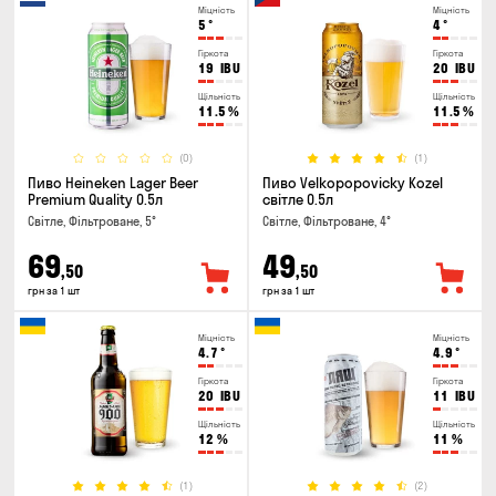
Міцність
Міцність
5
°
4
°
Гіркота
Гіркота
19
IBU
20
IBU
Щільність
Щільність
11.5
%
11.5
%
(0)
(1)
Пиво Heineken Lager Beer
Пиво Velkopopovicky Kozel
Premium Quality 0.5л
світле 0.5л
Світле, Фільтроване, 5°
Світле, Фільтроване, 4°
69
49
,50
,50
грн за 1 шт
грн за 1 шт
Міцність
Міцність
4.7
°
4.9
°
Гіркота
Гіркота
20
IBU
11
IBU
Щільність
Щільність
12
%
11
%
(1)
(2)