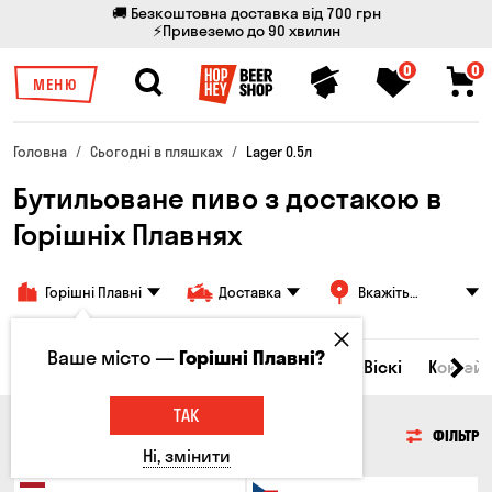
🚚 Безкоштовна доставка від 700 грн
⚡Привеземо до 90 хвилин
0
0
МЕНЮ
Головна
Сьогодні в пляшках
Lager 0.5л
Бутильоване пиво з достакою в
Горішніх Плавнях
Горішні Плавні
Доставка
Вкажіть
адресу
Ваше місто —
Горішні Плавні?
Всі товари
Пиво
Сидр
Вино
Віскі
Коктейл
ТАК
ПИВО
ФІЛЬТР
Ні, змінити