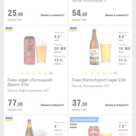
Світле, Фільтроване, 4°
25
54
,90
,00
Немає в наявності
Немає в наявності
грн за 1 шт
грн за 1 шт
Міцність
Міцність
4.2
°
4.4
°
Гіркота
Гіркота
20
IBU
16
IBU
Щільність
Щільність
12
%
11
%
(0)
(0)
Пиво Jager «Потоцький
Пиво Опілля Export Lager 0.5л
Дідич» 0.5л
Світле, Фільтроване, 4.4°
Світле, Нефільтроване, 4.2°
77
37
,00
,50
Немає в наявності
Немає в наявності
грн за 1 шт
грн за 1 шт
Тільки онлайн
Міцність
Міцність
5
°
7.5
°
Гіркота
Гіркота