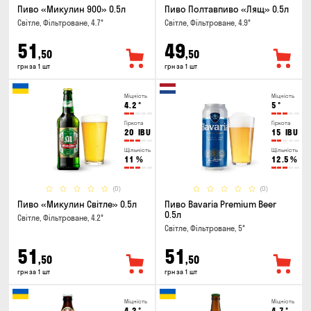
Пиво «Микулин 900» 0.5л
Пиво Полтавпиво «Лящ» 0.5л
Світле, Фільтроване, 4.7°
Світле, Фільтроване, 4.9°
51
49
,50
,50
грн за 1 шт
грн за 1 шт
Міцність
Міцність
4.2
°
5
°
Гіркота
Гіркота
20
IBU
15
IBU
Щільність
Щільність
11
%
12.5
%
(0)
(0)
Пиво «Микулин Світле» 0.5л
Пиво Bavaria Premium Beer
0.5л
Світле, Фільтроване, 4.2°
Світле, Фільтроване, 5°
51
51
,50
,50
грн за 1 шт
грн за 1 шт
Міцність
Міцність
4.2
°
4.7
°