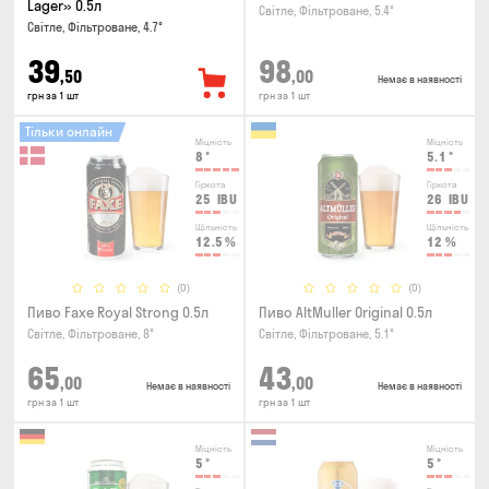
Lager» 0.5л
Світле, Фільтроване, 5.4°
Світле, Фільтроване, 4.7°
39
98
,50
,00
Немає в наявності
грн за 1 шт
грн за 1 шт
Тільки онлайн
Міцність
Міцність
8
°
5.1
°
Гіркота
Гіркота
25
IBU
26
IBU
Щільність
Щільність
12.5
%
12
%
(0)
(0)
Пиво Faxe Royal Strong 0.5л
Пиво AltMuller Original 0.5л
Світле, Фільтроване, 8°
Світле, Фільтроване, 5.1°
65
43
,00
,00
Немає в наявності
Немає в наявності
грн за 1 шт
грн за 1 шт
Міцність
Міцність
5
°
5
°