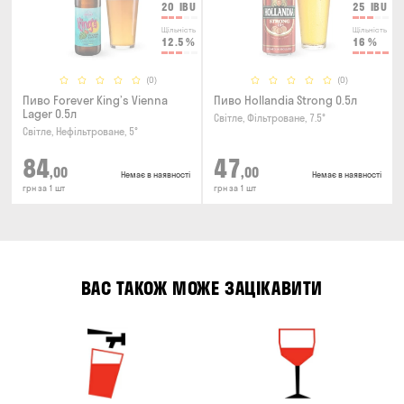
20
IBU
25
IBU
Щільність
Щільність
12.5
%
16
%
(0)
(0)
Пиво Forever King’s Vienna
Пиво Hollandia Strong 0.5л
Lager 0.5л
Світле, Фільтроване, 7.5°
Світле, Нефільтроване, 5°
84
47
,00
,00
Немає в наявності
Немає в наявності
грн за 1 шт
грн за 1 шт
ВАС ТАКОЖ МОЖЕ ЗАЦІКАВИТИ