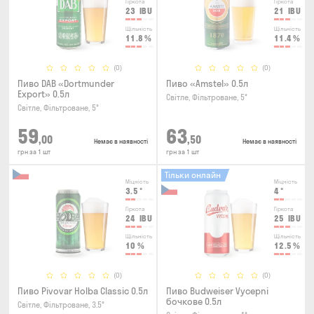
Гіркота
Гіркота
23
IBU
21
IBU
Щільність
Щільність
11.8
%
11.4
%
(0)
(0)
Пиво DAB «Dortmunder
Пиво «Amstel» 0.5л
Export» 0.5л
Світле, Фільтроване, 5°
Світле, Фільтроване, 5°
59
63
,00
,50
Немає в наявності
Немає в наявності
грн за 1 шт
грн за 1 шт
Тільки онлайн
Міцність
Міцність
3.5
°
4
°
Гіркота
Гіркота
24
IBU
25
IBU
Щільність
Щільність
10
%
12.5
%
(0)
(0)
Пиво Pivovar Holba Classic 0.5л
Пиво Budweiser Vycepni
бочкове 0.5л
Світле, Фільтроване, 3.5°