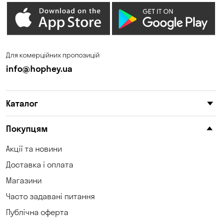
Дмитрівка
Дніпро
Зазим’є
Запоріжжя
Калинівка
Кам'янське
Для комерційних пропозицій
Кам'яні Потоки
Карнаухівка
info@hophey.ua
Катеринівка
Келеберда
Каталог
Київ
Клинці
Княжичі
Корсунці
Покупцям
Котівка
Коцюбинське
Акції та новини
Доставка і оплата
Кошари
Красносілка
Магазини
Кременчук
Кривий Ріг
Часто задавані питання
Кривуші
Кропивницький
Публічна оферта