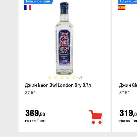
Тільки онлайн
Тільки он
(0)
Джин Neon Owl London Dry 0.7л
Джин Gin
37.5°
37.5°
369
319
,50
,0
грн за 1 шт
грн за 1 ш