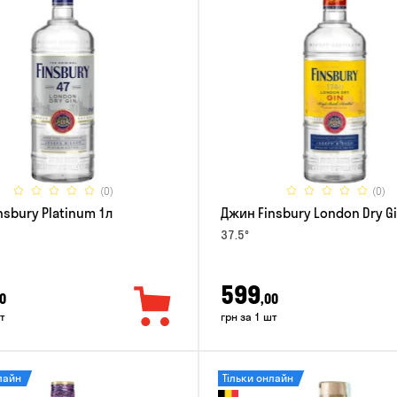
(0)
(0)
nsbury Platinum 1л
Джин Finsbury London Dry Gi
37.5°
599
0
,00
т
грн за 1 шт
лайн
Тільки онлайн