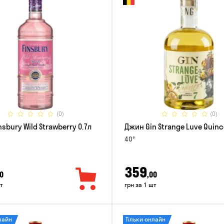
(0)
(0)
sbury Wild Strawberry 0.7л
Джин Gin Strange Luve Quinc
40°
359
0
,00
т
грн за 1 шт
лайн
Тільки онлайн