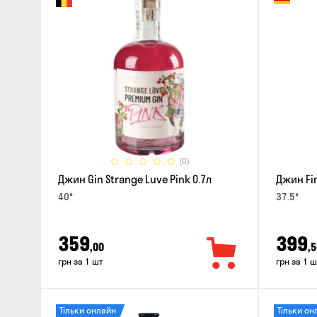
(0)
Джин Gin Strange Luve Pink 0.7л
Джин Fin
40°
37.5°
359
399
,00
,5
грн за 1 шт
грн за 1 ш
Тільки онлайн
Тільки он