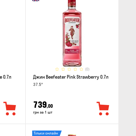
(0)
e 0.7л
Джин Beefeater Pink Strawberry 0.7л
37.5°
739
,00
грн за 1 шт
Тільки онлайн