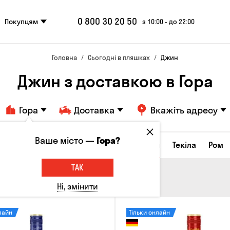
0 800 30 20 50
Покупцям
з 10:00 - до 22:00
Головна
Сьогодні в пляшках
Джин
Джин з доставкою в Гора
Гора
Доставка
Вкажіть адресу
Ваше місто —
Гора?
а настоянки
Коньяки та бренді
Джин
Текіла
Ром
ТАК
Ні, змінити
лайн
Тільки онлайн