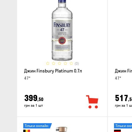
(0)
Джин Finsbury Platinum 0.7л
Джин Fi
47°
47°
399
517
,50
,5
грн за 1 шт
грн за 1 ш
Тільки онлайн
Тільки он