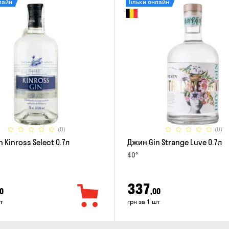
лайн
Тільки онлайн
(0)
(0)
 Kinross Select 0.7л
Джин Gin Strange Luve 0.7л
40°
337
0
,00
т
грн за 1 шт