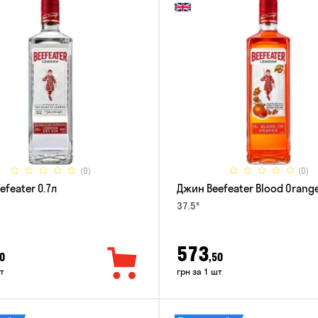
(0)
(0)
feater 0.7л
Джин Beefeater Blood Orange
37.5°
573
0
,50
т
грн за 1 шт