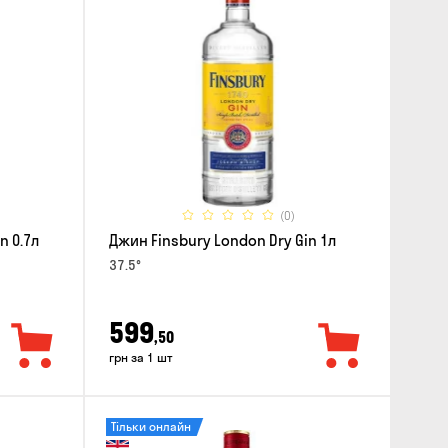
(0)
n 0.7л
Джин Finsbury London Dry Gin 1л
37.5°
599
,50
грн за 1 шт
Тільки онлайн