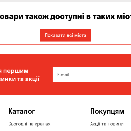
товари також доступні в таких міс
Запоріжжя
Кам'янське
Київ
Показати всі міста
Одеса
Олександрівка
Чорноморськ
я першим
инки та акції
Каталог
Покупцям
Сьогодні на кранах
Акції та новини