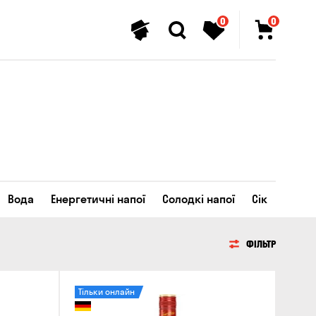
0
0
Вода
Енергетичні напої
Солодкі напої
Сік
ФІЛЬТР
Тільки онлайн