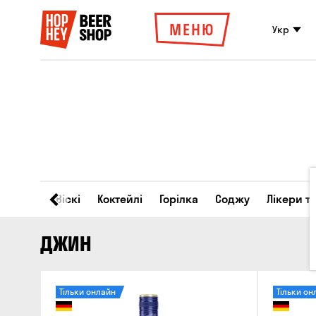
МЕНЮ
Укр
Вино
Віскі
Коктейлі
Горілка
Соджу
Лікери т
ДЖИН
Тільки онлайн
Тільки он