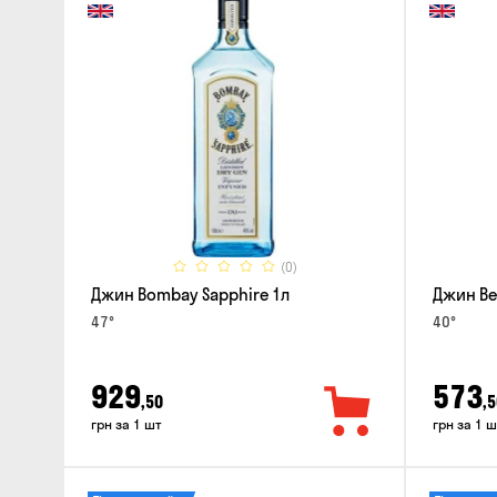
(0)
Джин Bombay Sapphire 1л
Джин Bee
47°
40°
929
573
,50
,5
грн за 1 шт
грн за 1 ш