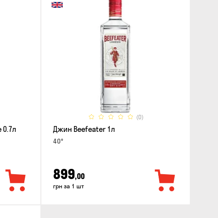
(0)
 0.7л
Джин Beefeater 1л
40°
899
,00
грн за 1 шт