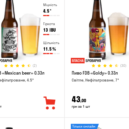
Міцність
4.5
°
Гіркота
13
IBU
Щільність
11.5
%
(2)
(30)
 «Mexican beer» 0.33л
Пиво FDB «Goldy» 0.33л
ефільтроване, 4.5°
Світле, Нефільтроване, 7°
43
,00
т
грн за 1 шт
Тільки онлайн