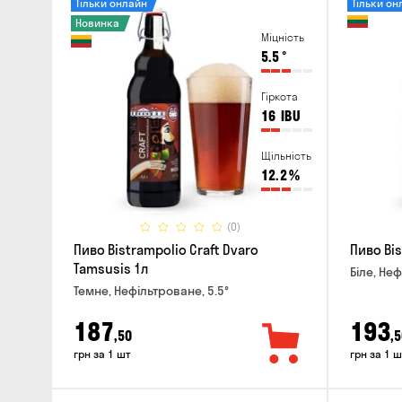
Тільки онлайн
Тільки он
Новинка
Міцність
5.5
°
Гіркота
16
IBU
Щільність
12.2
%
(0)
Пиво Bistrampolio Craft Dvaro
Пиво Bis
Tamsusis 1л
Біле, Неф
Темне, Нефільтроване, 5.5°
187
193
,50
,5
грн за 1 шт
грн за 1 ш