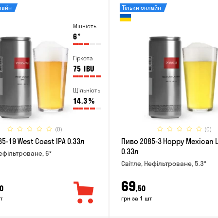
лайн
Тільки онлайн
Міцність
6
°
Гіркота
75
IBU
Щільність
14.3
%
(0)
(0)
5-19 West Coast IPA 0.33л
Пиво 2085-3 Hoppy Mexican 
0.33л
Нефільтроване, 6°
Світле, Нефільтроване, 5.3°
69
0
,50
т
грн за 1 шт