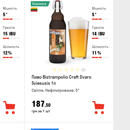
Новинка
Міцність
Міцність
5
°
5
°
Гіркота
Гіркота
15
IBU
14
IBU
Щільність
Щільність
12
%
11
%
(0)
Пиво Bistrampolio Craft Dvaro
Sviesusis 1л
Світле, Нефільтроване, 5°
187
,50
грн за 1 шт