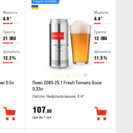
Тільки онлайн
Міцність
Міцність
4.9
°
4.4
°
Гіркота
Гіркота
21
IBU
12
IBU
Щільність
Щільність
12.2
%
11.5
%
(0)
er 0.5л
Пиво 2085-25.1 Fresh Tomato Goze
0.33л
Світле, Нефільтроване, 4.4°
107
,00
грн за 1 шт