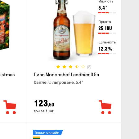
Міцність
5.4
°
Гіркота
25
IBU
Щільність
12.3
%
(2)
ristmas
Пиво Monchshof Landbier 0.5л
Світле, Фільтроване, 5.4°
123
,50
грн за 1 шт
Тільки онлайн