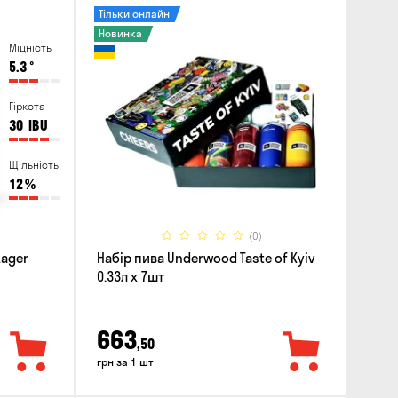
Тільки онлайн
Новинка
Міцність
5.3
°
Гіркота
30
IBU
Щільність
12
%
(0)
Lager
Набір пива Underwood Taste of Kyiv
0.33л x 7шт
663
,50
грн за 1 шт