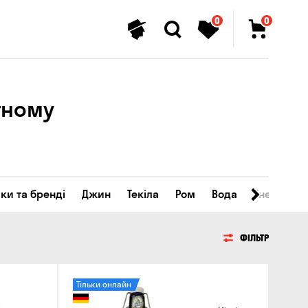
0
0
тному
ки та бренді
Джин
Текіла
Ром
Вода
Енергетичн
ФІЛЬТР
Тільки онлайн