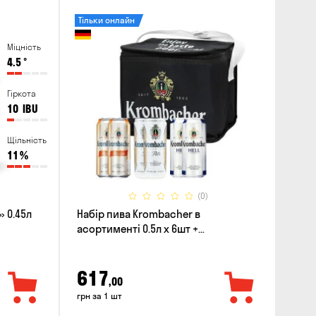
Тільки онлайн
Міцність
4.5
°
Гіркота
10
IBU
Щільність
11
%
(0)
 0.45л
Набір пива Krombacher в
асортименті 0.5л х 6шт +
термосумка
617
,00
грн за 1 шт