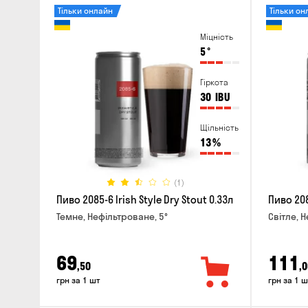
Тільки онлайн
Тільки он
Міцність
5
°
Гіркота
30
IBU
Щільність
13
%
(1)
Пиво 2085-6 Irish Style Dry Stout 0.33л
Пиво 208
Темне, Нефільтроване, 5°
Світле, 
69
111
,50
,0
грн за 1 шт
грн за 1 ш