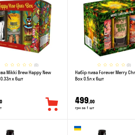
(0)
(0)
ива Mikki Brew Happy New
Набір пива Forever Merry Ch
 0.33л x 6шт
Box 0.5л x 6шт
499
0
,00
т
грн за 1 шт