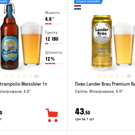
лайн
Тільки онлайн
Міцність
4.6
°
Гіркота
12
IBU
Щільність
12
%
(0)
(0)
trampolio Weissbier 1л
Пиво Lander Brau Premium Be
ільтроване, 4.6°
Світле, Фільтроване, 4.9°
43
0
,50
т
грн за 1 шт