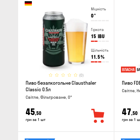
Міцність
0
°
Гіркота
15
IBU
Щільність
11.5
%
(0)
Пиво безалкогольне Clausthaler
Пиво FDB
Classic 0.5л
Світле, Н
Світле, Фільтроване, 0°
45
47
,50
,50
грн за 1 шт
грн за 1 ш