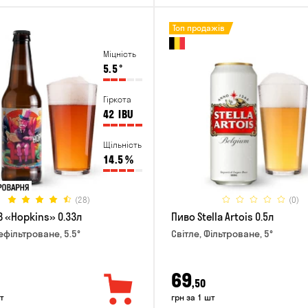
Топ продажів
Міцність
5.5
°
Гіркота
42
IBU
Щільність
14.5
%
(28)
(0)
B «Hopkins» 0.33л
Пиво Stella Artois 0.5л
ефільтроване, 5.5°
Світле, Фільтроване, 5°
69
,50
т
грн за 1 шт