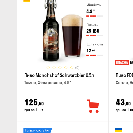
Міцність
4.9
°
Гіркота
25
IBU
Щільність
12
%
(0)
Пиво Monchshof Schwarzbier 0.5л
Пиво FDB
Темне, Фільтроване, 4.9°
Світле, Н
125
43
,50
,00
грн за 1 шт
грн за 1 ш
Тільки онлайн