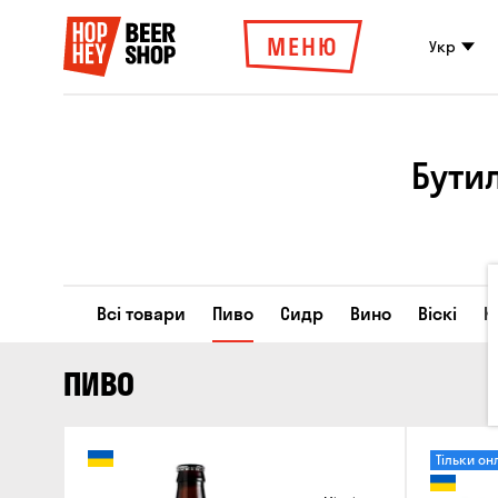
МЕНЮ
Укр
Бути
Всі товари
Пиво
Сидр
Вино
Віскі
К
ПИВО
Тільки он