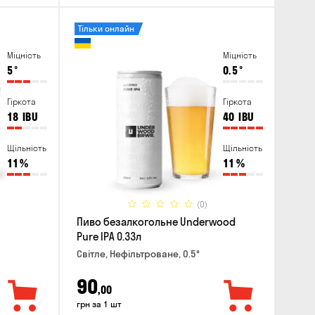
Тільки онлайн
Міцність
Міцність
5
°
0.5
°
Гіркота
Гіркота
18
IBU
40
IBU
Щільність
Щільність
11
%
11
%
(0)
Пиво безалкогольне Underwood
Pure IPA 0.33л
Світле, Нефільтроване, 0.5°
90
,00
грн за 1 шт