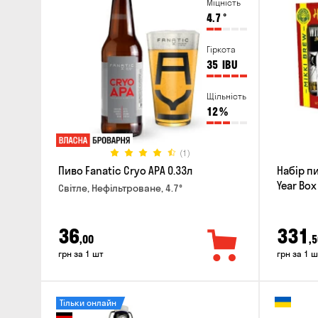
Міцність
4.7
°
Гіркота
35
IBU
Щільність
12
%
(1)
Пиво Fanatic Cryo APA 0.33л
Набір п
Year Box
Світле, Нефільтроване, 4.7°
36
331
,00
,5
грн за 1 шт
грн за 1 ш
Тільки онлайн