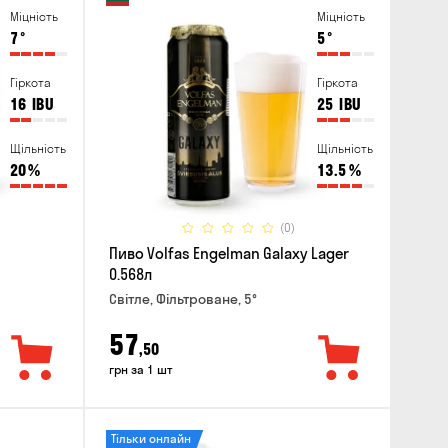
Міцність
Міцність
7
°
5
°
Гіркота
Гіркота
16
IBU
25
IBU
Щільність
Щільність
20
%
13.5
%
(0)
Пиво Volfas Engelman Galaxy Lager
0.568л
Світле, Фільтроване, 5°
57
,50
грн за 1 шт
Тільки онлайн