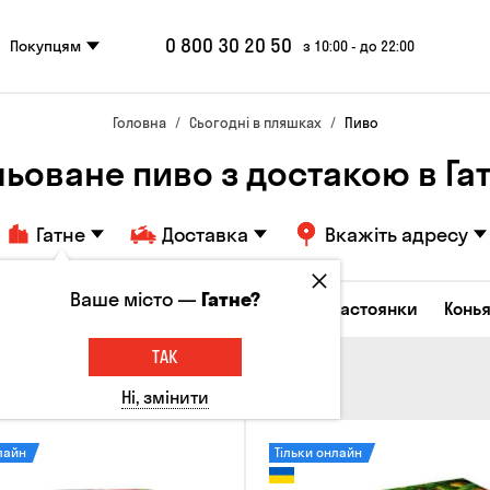
0 800 30 20 50
Покупцям
з 10:00 - до 22:00
Головна
Сьогодні в пляшках
Пиво
льоване пиво з достакою в Га
Гатне
Доставка
Вкажіть адресу
Ваше місто —
Гатне?
октейлі
Горілка
Соджу
Лікери та настоянки
Конья
ТАК
Ні, змінити
лайн
Тільки онлайн