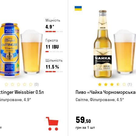
Міцність
4.9
°
Гіркота
11
IBU
Щільність
11.5
%
(0)
(1)
tinger Weissbier 0.5л
Пиво «Чайка Чорноморська»
ільтроване, 4.9°
Світле, Фільтроване, 4.5°
59
,50
т
грн за 1 шт