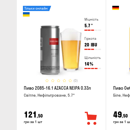
Тільки онлайн
Міцність
5.7
°
Гіркота
20
IBU
Щільність
14
%
(0)
Пиво 2085-16.1 AZACCA NEIPA 0.33л
Пиво Oet
Світле, Нефільтроване, 5.7°
Біле, Неф
121
49
,50
,50
грн за 1 шт
грн за 1 ш