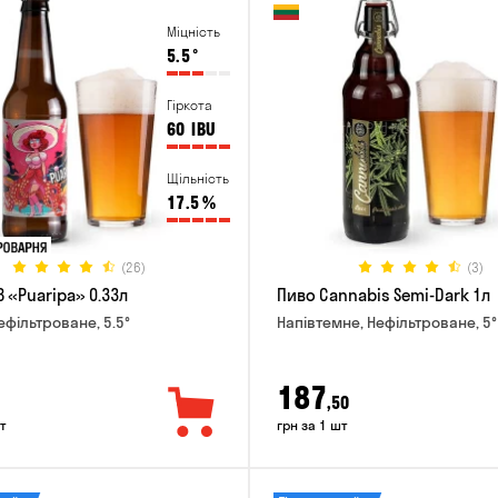
Міцність
5.5
°
Гіркота
60
IBU
Щільність
17.5
%
(26)
(3)
 «Puaripa» 0.33л
Пиво Cannabis Semi-Dark 1л
ефільтроване, 5.5°
Напівтемне, Нефільтроване, 5°
187
,50
т
грн за 1 шт