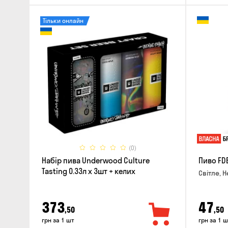
Тільки онлайн
(0)
Набір пива Underwood Culture
Пиво FD
Tasting 0.33л x 3шт + келих
Світле, Н
373
47
,50
,50
грн за 1 шт
грн за 1 ш