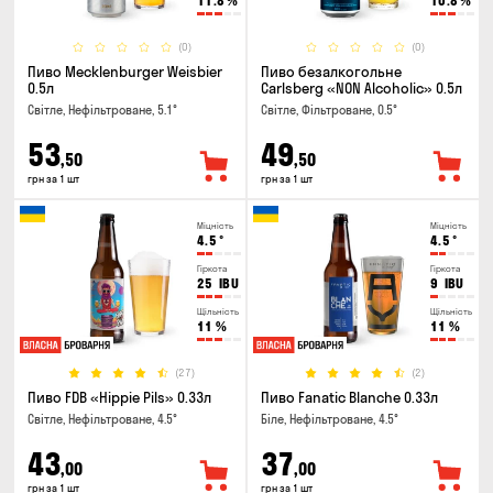
11.8
%
10.8
%
(0)
(0)
Пиво Mecklenburger Weisbier
Пиво безалкогольне
0.5л
Carlsberg «NON Alcoholic» 0.5л
Світле, Нефільтроване, 5.1°
Світле, Фільтроване, 0.5°
53
49
,50
,50
грн за 1 шт
грн за 1 шт
Міцність
Міцність
4.5
°
4.5
°
Гіркота
Гіркота
25
IBU
9
IBU
Щільність
Щільність
11
%
11
%
(27)
(2)
Пиво FDB «Hippie Pils» 0.33л
Пиво Fanatic Blanche 0.33л
Світле, Нефільтроване, 4.5°
Біле, Нефільтроване, 4.5°
43
37
,00
,00
грн за 1 шт
грн за 1 шт