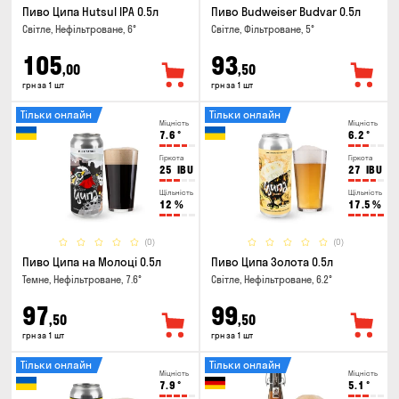
Пиво Ципа Hutsul IPA 0.5л
Пиво Budweiser Budvar 0.5л
Світле, Нефільтроване, 6°
Світле, Фільтроване, 5°
105
93
,00
,50
грн за 1 шт
грн за 1 шт
Тільки онлайн
Тільки онлайн
Міцність
Міцність
7.6
°
6.2
°
Гіркота
Гіркота
25
IBU
27
IBU
Щільність
Щільність
12
%
17.5
%
(0)
(0)
Пиво Ципа на Молоці 0.5л
Пиво Ципа Золота 0.5л
Темне, Нефільтроване, 7.6°
Світле, Нефільтроване, 6.2°
97
99
,50
,50
грн за 1 шт
грн за 1 шт
Тільки онлайн
Тільки онлайн
Міцність
Міцність
7.9
°
5.1
°