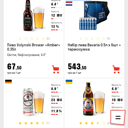
Міцність
4.4
°
Гіркота
12
IBU
Щільність
12
%
(0)
(0)
Пиво Volynski Browar «Amber»
Набір пива Bavaria 0.5л х 6шт +
0.35л
термосумка
Світле, Нефільтроване, 4.4°
67
543
,50
,50
грн за 1 шт
грн за 1 шт
Міцність
Міцність
4.8
°
4.9
°
Гіркота
Гіркота
23
IBU
10
IBU
Щільність
Щільність
11.8
%
11
%
(1)
(3)