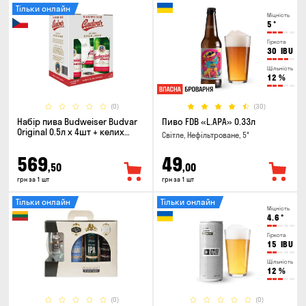
Тільки онлайн
Міцність
5
°
Гіркота
30
IBU
Щільність
12
%
(0)
(30)
Набір пива Budweiser Budvar
Пиво FDB «L.APA» 0.33л
Original 0.5л х 4шт + келих
Світле, Нефільтроване, 5°
0.33л
569
49
,50
,00
грн за 1 шт
грн за 1 шт
Тільки онлайн
Тільки онлайн
Міцність
4.6
°
Гіркота
15
IBU
Щільність
12
%
(0)
(0)