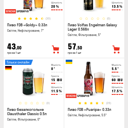
Щільність
Щільність
20
%
13.5
%
(30)
(0)
Пиво FDB «Goldy» 0.33л
Пиво Volfas Engelman Galaxy
Lager 0.568л
Світле, Нефільтроване, 7°
Світле, Фільтроване, 5°
43
57
,00
,50
грн за 1 шт
грн за 1 шт
Тільки онлайн
Міцність
Міцність
0
°
5.5
°
Гіркота
Гіркота
15
IBU
60
IBU
Щільність
Щільність
11.5
%
17.5
%
(0)
(26)
Пиво безалкогольне
Пиво FDB «Puaripa» 0.33л
Clausthaler Classic 0.5л
Світле, Нефільтроване, 5.5°
Світле, Фільтроване, 0°