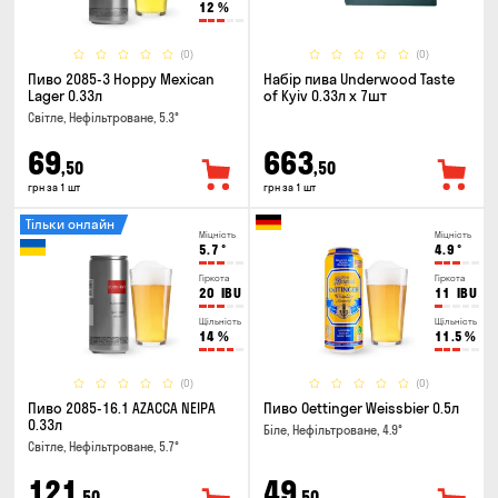
12
%
(0)
(0)
Пиво 2085-3 Hoppy Mexican
Набір пива Underwood Taste
Lager 0.33л
of Kyiv 0.33л x 7шт
Світле, Нефільтроване, 5.3°
69
663
,50
,50
грн за 1 шт
грн за 1 шт
Тільки онлайн
Міцність
Міцність
5.7
°
4.9
°
Гіркота
Гіркота
20
IBU
11
IBU
Щільність
Щільність
14
%
11.5
%
(0)
(0)
Пиво 2085-16.1 AZACCA NEIPA
Пиво Oettinger Weissbier 0.5л
0.33л
Біле, Нефільтроване, 4.9°
Світле, Нефільтроване, 5.7°
121
49
,50
,50