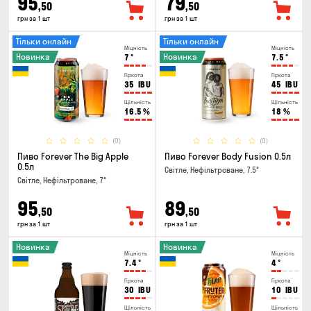
95
79
,50
,50
грн за 1 шт
грн за 1 шт
Тільки онлайн
Тільки онлайн
Міцність
Міцність
Новинка
Новинка
7
°
7.5
°
Гіркота
Гіркота
35
IBU
45
IBU
Щільність
Щільність
16.5
%
18
%
(0)
(0)
Пиво Forever The Big Apple
Пиво Forever Body Fusion 0.5л
0.5л
Світле, Нефільтроване, 7.5°
Світле, Нефільтроване, 7°
95
89
,50
,50
грн за 1 шт
грн за 1 шт
Новинка
Новинка
Міцність
Міцність
7.4
°
4
°
Гіркота
Гіркота
30
IBU
10
IBU
Щільність
Щільність