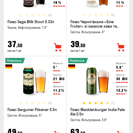
19
%
11
%
(0)
(0)
Пиво Saga Milk Stout 0.33л
Пиво Чернігівське «Біле
Fruter» зі смаком кави та
Темне, Нефільтроване, 7.4°
апельсину 0.5л
Світле, Фільтроване, 4°
37
39
,50
,50
грн за 1 шт
грн за 1 шт
Новинка
Новинка
Міцність
Міцність
5
°
5.6
°
Гіркота
Гіркота
21
IBU
35
IBU
Щільність
Щільність
11.2
%
13.2
%
(0)
(1)
Пиво Darguner Pilsener 0.5л
Пиво Mecklenburger India Pale
Ale 0.5л
Світле, Фільтроване, 5°
Світле, Фільтроване, 5.6°
49
63