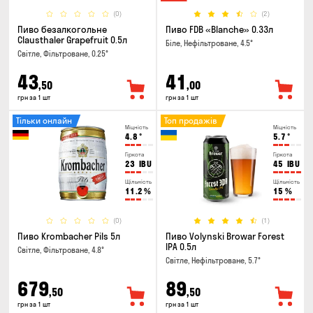
(0)
(2)
Пиво безалкогольне
Пиво FDB «Blanche» 0.33л
Clausthaler Grapefruit 0.5л
Біле, Нефільтроване, 4.5°
Світле, Фільтроване, 0.25°
43
41
,50
,00
грн за 1 шт
грн за 1 шт
Тільки онлайн
Топ продажів
Міцність
Міцність
4.8
°
5.7
°
Гіркота
Гіркота
23
IBU
45
IBU
Щільність
Щільність
11.2
%
15
%
(0)
(1)
Пиво Krombacher Pils 5л
Пиво Volynski Browar Forest
IPA 0.5л
Світле, Фільтроване, 4.8°
Світле, Нефільтроване, 5.7°
679
89
,50
,50
грн за 1 шт
грн за 1 шт