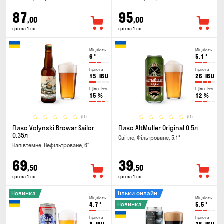
87
95
,00
,00
грн за 1 шт
грн за 1 шт
Міцність
Міцність
6
°
5.1
°
Гіркота
Гіркота
15
IBU
26
IBU
Щільність
Щільність
15
%
12
%
(0)
(0)
Пиво Volynski Browar Sailor
Пиво AltMuller Original 0.5л
0.35л
Світле, Фільтроване, 5.1°
Напівтемне, Нефільтроване, 6°
69
39
,50
,50
грн за 1 шт
грн за 1 шт
Новинка
Тільки онлайн
Міцність
Міцність
Новинка
4.7
°
5.5
°
Гіркота
Гіркота