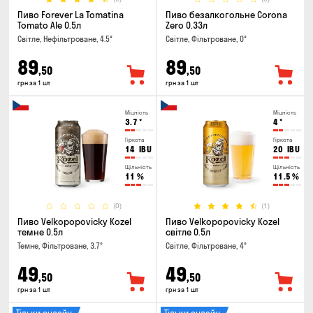
Пиво Forever La Tomatina
Пиво безалкогольне Corona
Tomato Ale 0.5л
Zero 0.33л
Світле, Нефільтроване, 4.5°
Світле, Фільтроване, 0°
89
89
,50
,50
грн за 1 шт
грн за 1 шт
Міцність
Міцність
3.7
°
4
°
Гіркота
Гіркота
14
IBU
20
IBU
Щільність
Щільність
11
%
11.5
%
(0)
(1)
Пиво Velkopopovicky Kozel
Пиво Velkopopovicky Kozel
темне 0.5л
світле 0.5л
Темне, Фільтроване, 3.7°
Світле, Фільтроване, 4°
49
49
,50
,50
грн за 1 шт
грн за 1 шт
Тільки онлайн
Тільки онлайн