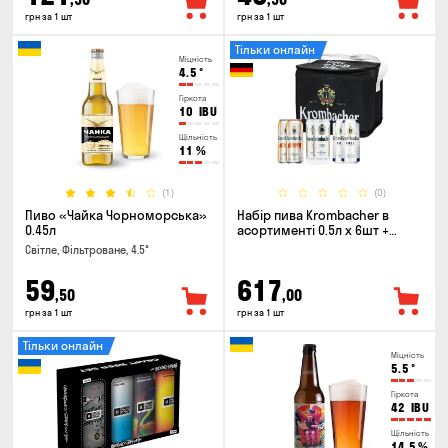
грн за 1 шт
грн за 1 шт
Тільки онлайн
Міцність
4.5
°
Гіркота
10
IBU
Щільність
11
%
(1)
(0)
Пиво «Чайка Чорноморська»
Набір пива Krombacher в
0.45л
асортименті 0.5л х 6шт +
термосумка
Світле, Фільтроване, 4.5°
59
617
,50
,00
грн за 1 шт
грн за 1 шт
Тільки онлайн
Міцність
5.5
°
Гіркота
42
IBU
Щільність
14.5
%