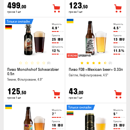
499
123
,00
,50
грн за 1 шт
грн за 1 шт
Тільки онлайн
Міцність
Міцність
4.9
°
4.5
°
Гіркота
Гіркота
25
IBU
13
IBU
Щільність
Щільність
12
%
11.5
%
(0)
(2)
Пиво Monchshof Schwarzbier
Пиво FDB «Mexican beer» 0.33л
0.5л
Світле, Нефільтроване, 4.5°
Темне, Фільтроване, 4.9°
125
43
,50
,00
грн за 1 шт
грн за 1 шт
Тільки онлайн
Міцність
Міцність
7
°
5
°
Гіркота
Гіркота
16
IBU
25
IBU