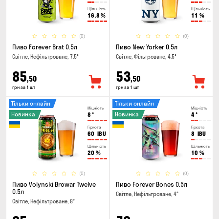
Щільність
Щільність
16.8
%
11
%
(0)
(0)
Пиво Forever Brat 0.5л
Пиво New Yorker 0.5л
Світле, Нефільтроване, 7.5°
Світле, Фільтроване, 4.5°
85
53
,50
,50
грн за 1 шт
грн за 1 шт
Тільки онлайн
Тільки онлайн
Міцність
Міцність
Новинка
Новинка
8
°
4
°
Гіркота
Гіркота
60
IBU
8
IBU
Щільність
Щільність
20
%
10
%
(0)
(0)
Пиво Volynski Browar Twelve
Пиво Forever Bones 0.5л
0.5л
Світле, Нефільтроване, 4°
Світле, Нефільтроване, 8°