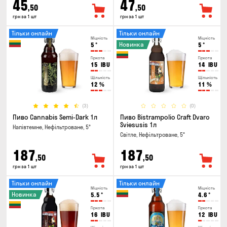
45
47
,50
,50
грн за 1 шт
грн за 1 шт
Тільки онлайн
Тільки онлайн
Міцність
Міцність
Новинка
5
°
5
°
Гіркота
Гіркота
15
IBU
14
IBU
Щільність
Щільність
12
%
11
%
(3)
(0)
Пиво Cannabis Semi-Dark 1л
Пиво Bistrampolio Craft Dvaro
Sviesusis 1л
Напівтемне, Нефільтроване, 5°
Світле, Нефільтроване, 5°
187
187
,50
,50
грн за 1 шт
грн за 1 шт
Тільки онлайн
Тільки онлайн
Міцність
Міцність
Новинка
5.5
°
4.6
°
Гіркота
Гіркота
16
IBU
12
IBU