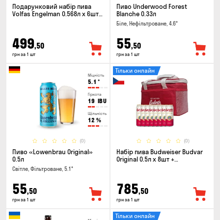
Подарунковий набір пива
Пиво Underwood Forest
Volfas Engelman 0.568л x 6шт +
Blanche 0.33л
келих 0.568л
Біле, Нефільтроване, 4.6°
499
55
,50
,50
грн за 1 шт
грн за 1 шт
Тільки онлайн
Міцність
5.1
°
Гіркота
19
IBU
Щільність
12
%
(0)
(0)
Пиво «Lowenbrau Original»
Набір пива Budweiser Budvar
0.5л
Original 0.5л х 8шт +
термосумка
Світле, Фільтроване, 5.1°
55
785
,50
,50
грн за 1 шт
грн за 1 шт
Тільки онлайн