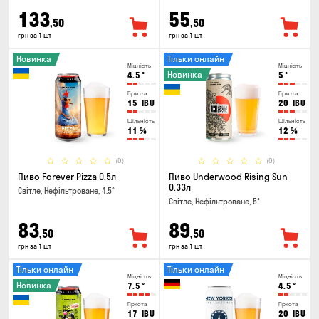
133
55
,50
,50
грн за 1 шт
грн за 1 шт
Новинка
Тільки онлайн
Міцність
Міцність
Новинка
4.5
°
5
°
Гіркота
Гіркота
15
IBU
20
IBU
Щільність
Щільність
11
%
12
%
(0)
(0)
Пиво Forever Pizza 0.5л
Пиво Underwood Rising Sun
0.33л
Світле, Нефільтроване, 4.5°
Світле, Нефільтроване, 5°
83
89
,50
,50
грн за 1 шт
грн за 1 шт
Тільки онлайн
Тільки онлайн
Міцність
Міцність
Новинка
7.5
°
4.5
°
Гіркота
Гіркота
17
IBU
20
IBU