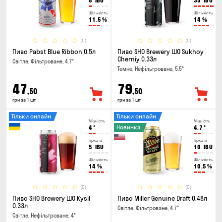
8
IBU
35
IBU
Щільність
Щільність
11.5
%
14
%
(0)
(0)
Пиво Pabst Blue Ribbon 0.5л
Пиво SHO Brewery ШО Sukhoy
Cherniy 0.33л
Світле, Фільтроване, 4.7°
Темне, Нефільтроване, 5.5°
47
79
,50
,50
грн за 1 шт
грн за 1 шт
Тільки онлайн
Тільки онлайн
Міцність
Міцність
Новинка
4
°
4.7
°
Гіркота
Гіркота
5
IBU
10
IBU
Щільність
Щільність
14
%
10.5
%
(0)
(0)
Пиво SHO Brewery ШО Kysil
Пиво Miller Genuine Draft 0.48л
0.33л
Світле, Фільтроване, 4.7°
Світле, Нефільтроване, 4°