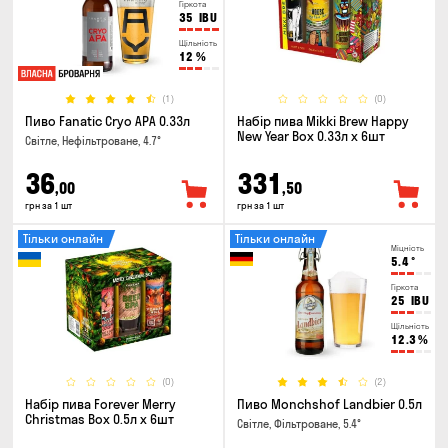
Гіркота
35
IBU
Щільність
12
%
(1)
(0)
Пиво Fanatic Cryo APA 0.33л
Набір пива Mikki Brew Happy
New Year Box 0.33л x 6шт
Світле, Нефільтроване, 4.7°
36
331
,00
,50
грн за 1 шт
грн за 1 шт
Тільки онлайн
Тільки онлайн
Міцність
5.4
°
Гіркота
25
IBU
Щільність
12.3
%
(0)
(2)
Набір пива Forever Merry
Пиво Monchshof Landbier 0.5л
Christmas Box 0.5л x 6шт
Світле, Фільтроване, 5.4°