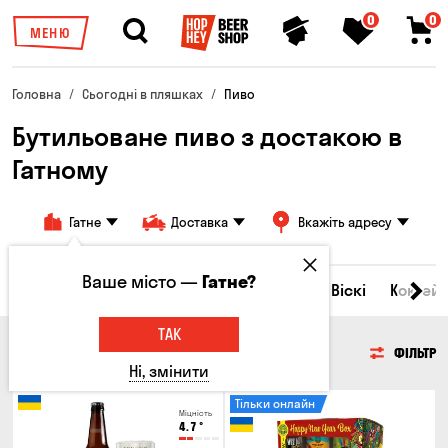
0
0
МЕНЮ
Головна
Сьогодні в пляшках
Пиво
Бутильоване пиво з достакою в
Гатному
Гатне
Доставка
Вкажіть адресу
Ваше місто —
Гатне?
Всі товари
Пиво
Сидр
Вино
Віскі
Коктейл
ТАК
ПИВО
ФІЛЬТР
Ні, змінити
Тільки онлайн
Міцність
4.7
°