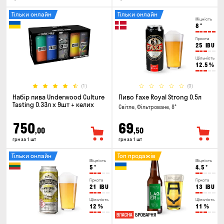
Тільки онлайн
Тільки онлайн
Міцність
8
°
Гіркота
25
IBU
Щільність
12.5
%
(1)
(0)
Набір пива Underwood Culture
Пиво Faxe Royal Strong 0.5л
Tasting 0.33л x 9шт + келих
Світле, Фільтроване, 8°
750
69
,00
,50
грн за 1 шт
грн за 1 шт
Тільки онлайн
Топ продажів
Міцність
Міцність
5
°
4.5
°
Гіркота
Гіркота
21
IBU
13
IBU
Щільність
Щільність
12
%
11
%