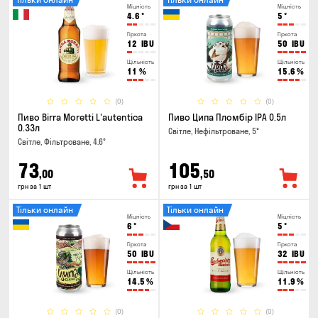
Міцність
Міцність
4.6
°
5
°
Гіркота
Гіркота
12
IBU
50
IBU
Щільність
Щільність
11
%
15.6
%
(0)
(0)
Пиво Birra Moretti L'autentica
Пиво Ципа Пломбір IPA 0.5л
0.33л
Світле, Нефільтроване, 5°
Світле, Фільтроване, 4.6°
73
105
,00
,50
грн за 1 шт
грн за 1 шт
Тільки онлайн
Тільки онлайн
Міцність
Міцність
6
°
5
°
Гіркота
Гіркота
50
IBU
32
IBU
Щільність
Щільність
14.5
%
11.9
%
(0)
(0)