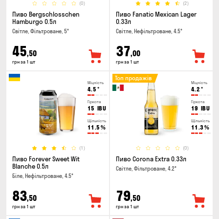
(0)
(2)
Пиво Bergschlosschen
Пиво Fanatic Mexican Lager
Hamburgo 0.5л
0.33л
Світле, Фільтроване, 5°
Світле, Нефільтроване, 4.5°
45
37
,50
,00
грн за 1 шт
грн за 1 шт
Топ продажів
Міцність
Міцність
4.5
°
4.2
°
Гіркота
Гіркота
15
IBU
19
IBU
Щільність
Щільність
11.5
%
11.3
%
(1)
(0)
Пиво Forever Sweet Wit
Пиво Corona Extra 0.33л
Blanche 0.5л
Світле, Фільтроване, 4.2°
Біле, Нефільтроване, 4.5°
83
79
,50
,50
грн за 1 шт
грн за 1 шт