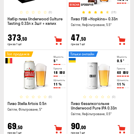
(0)
(28)
Набір пива Underwood Culture
Пиво FDB «Hopkins» 0.33л
Tasting 0.33л x 3шт + келих
Світле, Нефільтроване, 5.5°
373
47
,50
,50
грн за 1 шт
грн за 1 шт
Топ продажів
Тільки онлайн
Міцність
Міцність
5
°
0.5
°
Гіркота
Гіркота
18
IBU
40
IBU
Щільність
Щільність
11
%
11
%
(0)
(0)
Пиво Stella Artois 0.5л
Пиво безалкогольне
Underwood Pure IPA 0.33л
Світле, Фільтроване, 5°
Світле, Нефільтроване, 0.5°
69
90
,50
,00
грн за 1 шт
грн за 1 шт