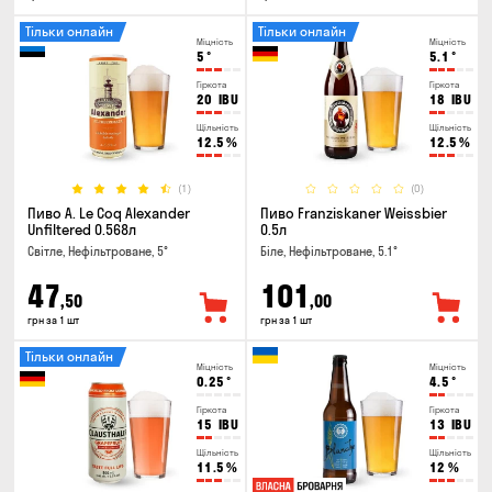
Тільки онлайн
Тільки онлайн
Міцність
Міцність
5
°
5.1
°
Гіркота
Гіркота
20
IBU
18
IBU
Щільність
Щільність
12.5
%
12.5
%
(1)
(0)
Пиво A. Le Coq Alexander
Пиво Franziskaner Weissbier
Unfiltered 0.568л
0.5л
Світле, Нефільтроване, 5°
Біле, Нефільтроване, 5.1°
47
101
,50
,00
грн за 1 шт
грн за 1 шт
Тільки онлайн
Міцність
Міцність
0.25
°
4.5
°
Гіркота
Гіркота
15
IBU
13
IBU
Щільність
Щільність
11.5
%
12
%