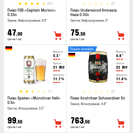
(26)
(0)
Пиво FDB «Captain Morion»
Пиво Underwood Amnesia
0.33л
Haze 0.33л
Темне, Нефільтроване, 6.5°
Світле, Нефільтроване, 5°
47
75
,00
,50
грн за 1 шт
грн за 1 шт
Тільки онлайн
Міцність
Міцність
5.2
°
4.8
°
Гіркота
Гіркота
21
IBU
22
IBU
Щільність
Щільність
11.7
%
11.4
%
(1)
(0)
Пиво Spaten «Münchner Hell»
Пиво Kostritzer Schwarzbier 5л
0.5л
Темне, Фільтроване, 4.8°
Світле, Фільтроване, 5.2°
99
763
,50
,50
грн за 1 шт
грн за 1 шт