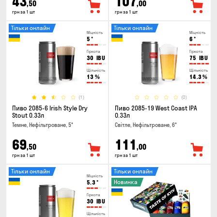
43
107
,50
,00
грн за 1 шт
грн за 1 шт
Тільки онлайн
Тільки онлайн
Міцність
Міцність
5
°
6
°
Гіркота
Гіркота
30
IBU
75
IBU
Щільність
Щільність
13
%
14.3
%
(1)
(0)
Пиво 2085-6 Irish Style Dry
Пиво 2085-19 West Coast IPA
Stout 0.33л
0.33л
Темне, Нефільтроване, 5°
Світле, Нефільтроване, 6°
69
111
,50
,00
грн за 1 шт
грн за 1 шт
Тільки онлайн
Тільки онлайн
Міцність
Новинка
5.3
°
Гіркота
30
IBU
Щільність