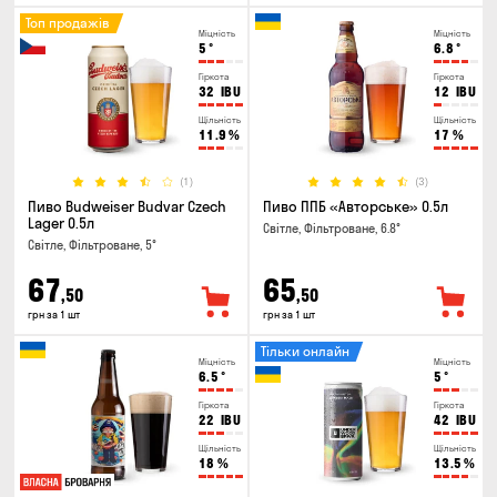
Топ продажів
Міцність
Міцність
5
°
6.8
°
Гіркота
Гіркота
32
IBU
12
IBU
Щільність
Щільність
11.9
%
17
%
(1)
(3)
Пиво Budweiser Budvar Czech
Пиво ППБ «Авторське» 0.5л
Lager 0.5л
Світле, Фільтроване, 6.8°
Світле, Фільтроване, 5°
67
65
,50
,50
грн за 1 шт
грн за 1 шт
Тільки онлайн
Міцність
Міцність
6.5
°
5
°
Гіркота
Гіркота
22
IBU
42
IBU
Щільність
Щільність
18
%
13.5
%