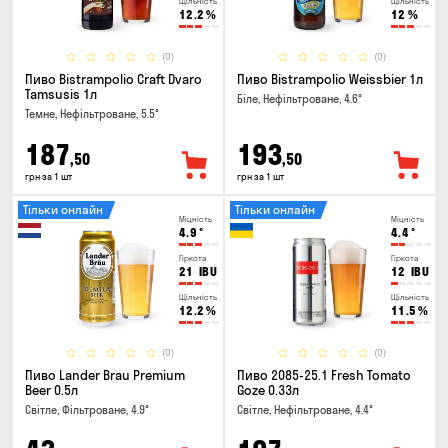
Щільність
Щільність
12.2
%
12
%
(0)
(0)
Пиво Bistrampolio Craft Dvaro
Пиво Bistrampolio Weissbier 1л
Tamsusis 1л
Біле, Нефільтроване, 4.6°
Темне, Нефільтроване, 5.5°
187
193
,50
,50
грн за 1 шт
грн за 1 шт
Тільки онлайн
Тільки онлайн
Міцність
Міцність
4.9
°
4.4
°
Гіркота
Гіркота
21
IBU
12
IBU
Щільність
Щільність
12.2
%
11.5
%
(0)
(0)
Пиво Lander Brau Premium
Пиво 2085-25.1 Fresh Tomato
Beer 0.5л
Goze 0.33л
Світле, Фільтроване, 4.9°
Світле, Нефільтроване, 4.4°