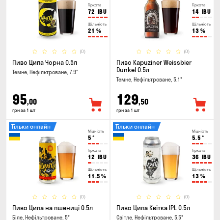
Гіркота
Гіркота
72
IBU
14
IBU
Щільність
Щільність
21
%
13
%
(0)
(0)
Пиво Ципа Чорна 0.5л
Пиво Kapuziner Weissbier
Dunkel 0.5л
Темне, Нефільтроване, 7.9°
Темне, Нефільтроване, 5.1°
95
129
,00
,50
грн за 1 шт
грн за 1 шт
Тільки онлайн
Тільки онлайн
Міцність
Міцність
5
°
5.5
°
Гіркота
Гіркота
12
IBU
36
IBU
Щільність
Щільність
11.5
%
13
%
(0)
(0)
Пиво Ципа на пшениці 0.5л
Пиво Ципа Квітка IPL 0.5л
Біле, Нефільтроване, 5°
Світле, Нефільтроване, 5.5°