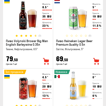
Міцність
Міцність
8.5
°
5
°
Гіркота
Гіркота
35
IBU
19
IBU
Щільність
Щільність
23
%
11.5
%
(3)
(0)
Пиво Volynski Browar Big Man
Пиво Heineken Lager Beer
English Barleywine 0.35л
Premium Quality 0.5л
Темне, Нефільтроване, 8.5°
Світле, Фільтроване, 5°
79
69
,50
,50
грн за 1 шт
грн за 1 шт
Топ продажів
Новинка
Міцність
Міцність
4.5
°
0
°
Гіркота
Гіркота
20
IBU
10
IBU
Щільність
Щільність
13
%
6
%
(5)
(0)