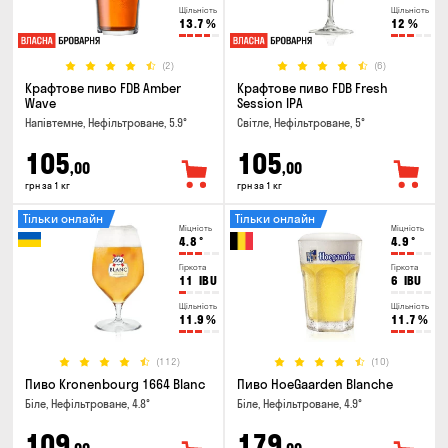
Щільність
Щільність
13.7
%
12
%
(2)
(6)
Крафтове пиво FDB Amber
Крафтове пиво FDB Fresh
Wave
Session IPA
Напівтемне, Нефільтроване, 5.9°
Світле, Нефільтроване, 5°
105
105
,00
,00
грн за 1 кг
грн за 1 кг
Тільки онлайн
Тільки онлайн
Міцність
Міцність
4.8
°
4.9
°
Гіркота
Гіркота
11
IBU
6
IBU
Щільність
Щільність
11.9
%
11.7
%
(112)
(10)
Пиво Kronenbourg 1664 Blanc
Пиво HoeGaarden Blanche
Біле, Нефільтроване, 4.8°
Біле, Нефільтроване, 4.9°
109
179