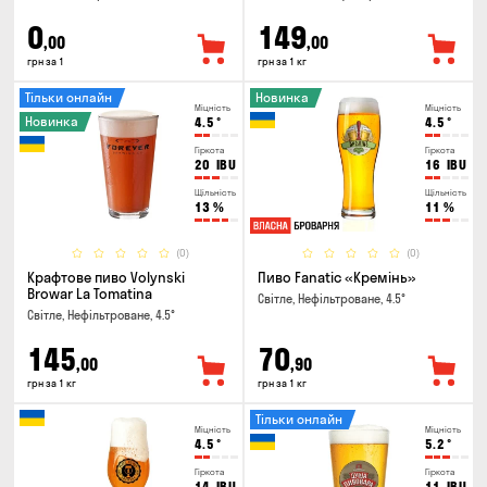
0
149
,00
,00
грн за 1
грн за 1 кг
Тільки онлайн
Новинка
Міцність
Міцність
Новинка
4.5
°
4.5
°
Гіркота
Гіркота
20
IBU
16
IBU
Щільність
Щільність
13
%
11
%
(0)
(0)
Крафтове пиво Volynski
Пиво Fanatic «Кремінь»
Browar La Tomatina
Світле, Нефільтроване, 4.5°
Світле, Нефільтроване, 4.5°
145
70
,00
,90
грн за 1 кг
грн за 1 кг
Тільки онлайн
Міцність
Міцність
4.5
°
5.2
°
Гіркота
Гіркота
14
IBU
11
IBU