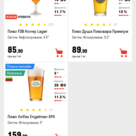
Щільність
Щільність
11.7
%
13
%
(23)
(2)
Пиво FDB Honey Lager
Пиво Душа Пивовара Преміум
Світле, Нефільтроване, 4.5°
Світле, Фільтроване, 5.2°
85
89
,90
,90
грн за 1 кг
грн за 1 кг
Тільки онлайн
Міцність
Новинка
5
°
Гіркота
26
IBU
Щільність
11.5
%
(1)
Пиво Volfas Engelman APA
Світле, Фільтроване, 5°
159