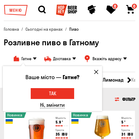
0
0
МЕНЮ
Головна
Сьогодні на кранах
Пиво
Розливне пиво в Гатному
Гатне
Доставка
Вкажіть адресу
Ваше місто —
Гатне?
Всі товари
Пиво
Сидр
Вино
Лимонад
Кв
ТАК
ПИВО
ФІЛЬТР
Ні, змінити
Новинка
Новинка
Міцність
Міцність
5.9
°
5
°
Гіркота
Гіркота
35
IBU
31
IBU