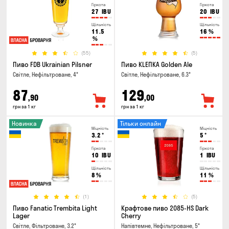
Гіркота
Гіркота
27
IBU
20
IBU
Щільність
Щільність
11.5
16
%
%
(55)
(5)
Пиво FDB Ukrainian Pilsner
Пиво KLEПКА Golden Ale
Світле, Нефільтроване, 4°
Світле, Нефільтроване, 6.3°
87
129
,90
,00
грн за 1 кг
грн за 1 кг
Новинка
Тільки онлайн
Міцність
Міцність
3.2
°
5
°
Гіркота
Гіркота
10
IBU
1
IBU
Щільність
Щільність
8
%
11
%
(1)
(5)
Пиво Fanatic Trembita Light
Крафтове пиво 2085-HS Dark
Lager
Cherry
Світле, Фільтроване, 3.2°
Напівтемне, Нефільтроване, 5°