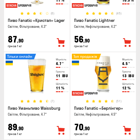
11
%
10.5
%
(6)
(45)
Пиво Fanatic «Кристал» Lager
Пиво Fanatic Lightner
Світле, Фільтроване, 4.3°
Світле, Нефільтроване, 4.2°
87
56
,90
,90
грн за 1 кг
грн за 1 кг
Тільки онлайн
Топ продажів
Міцність
Міцність
4.7
°
4.5
°
Гіркота
Гіркота
11
IBU
13
IBU
Щільність
Щільність
11
%
12
%
(7)
(51)
Пиво Уманьпиво Waissburg
Пиво Fanatic «Берлінгер»
Світле, Фільтроване, 4.7°
Світле, Нефільтроване, 4.5°
89
70
,90
,90
грн за 1 кг
грн за 1 кг