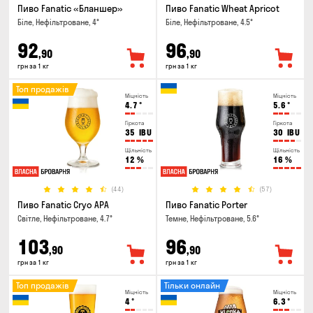
Пиво Fanatic «Бланшер»
Пиво Fanatic Wheat Apricot
Біле, Нефільтроване, 4°
Біле, Нефільтроване, 4.5°
92
96
,90
,90
грн за 1 кг
грн за 1 кг
Топ продажів
Міцність
Міцність
4.7
°
5.6
°
Гіркота
Гіркота
35
IBU
30
IBU
Щільність
Щільність
12
%
16
%
(44)
(57)
Пиво Fanatic Cryo APA
Пиво Fanatic Porter
Світле, Нефільтроване, 4.7°
Темне, Нефільтроване, 5.6°
103
96
,90
,90
грн за 1 кг
грн за 1 кг
Топ продажів
Тільки онлайн
Міцність
Міцність
4
°
6.3
°