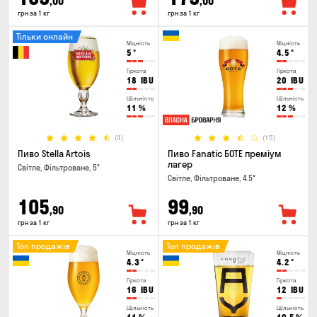
,00
,00
грн за 1 кг
грн за 1 кг
Тільки онлайн
Міцність
Міцність
5
°
4.5
°
Гіркота
Гіркота
18
IBU
20
IBU
Щільність
Щільність
11
%
12
%
(4)
(15)
Пиво Stella Artois
Пиво Fanatic БОТЕ преміум
лагер
Світле, Фільтроване, 5°
Світле, Фільтроване, 4.5°
105
99
,90
,90
грн за 1 кг
грн за 1 кг
Топ продажів
Топ продажів
Міцність
Міцність
4.3
°
4.2
°
Гіркота
Гіркота
16
IBU
12
IBU
Щільність
Щільність