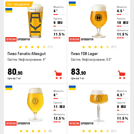
Топ продажів
Міцність
Міцність
4
°
4.5
°
Гіркота
Гіркота
9
IBU
18
IBU
Щільність
Щільність
11.5
%
11.5
%
(71)
(57)
Пиво Fanatic Allesgut
Пиво FDB Lager
Світле, Нефільтроване, 4°
Світле, Нефільтроване, 4.5°
80
83
,90
,90
грн за 1 кг
грн за 1 кг
Міцність
Міцність
4
°
4.5
°
Гіркота
Гіркота
11
IBU
9
IBU
Щільність
Щільність
12.5
%
11.5
%
(8)
(21)