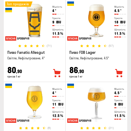
Топ продажів
Міцність
Міцність
4
°
4.5
°
Гіркота
Гіркота
9
IBU
18
IBU
Щільність
Щільність
11.5
%
11.5
%
(71)
(57)
Пиво Fanatic Allesgut
Пиво FDB Lager
Світле, Нефільтроване, 4°
Світле, Нефільтроване, 4.5°
80
86
,90
,90
грн за 1 кг
грн за 1 кг
Міцність
Міцність
4
°
4.5
°
Гіркота
Гіркота
11
IBU
9
IBU
Щільність
Щільність
12.5
%
11.5
%
(8)
(21)