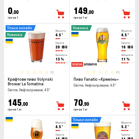
0
149
,00
,00
грн за 1
грн за 1 кг
Тільки онлайн
Новинка
Міцність
Міцність
Новинка
4.5
°
4.5
°
Гіркота
Гіркота
20
IBU
16
IBU
Щільність
Щільність
13
%
11
%
(0)
(0)
Крафтове пиво Volynski
Пиво Fanatic «Кремінь»
Browar La Tomatina
Світле, Нефільтроване, 4.5°
Світле, Нефільтроване, 4.5°
145
70
,00
,90
грн за 1 кг
грн за 1 кг
Тільки онлайн
Міцність
Міцність
4.5
°
5.2
°
Гіркота
Гіркота
14
IBU
11
IBU