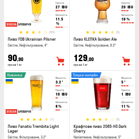
Гіркота
Гіркота
27
IBU
20
IBU
Щільність
Щільність
11.5
16
%
%
(55)
(5)
Пиво FDB Ukrainian Pilsner
Пиво KLEПКА Golden Ale
Світле, Нефільтроване, 4°
Світле, Нефільтроване, 6.3°
90
129
,90
,00
грн за 1 кг
грн за 1 кг
Новинка
Тільки онлайн
Міцність
Міцність
3.2
°
5
°
Гіркота
Гіркота
10
IBU
1
IBU
Щільність
Щільність
8
%
11
%
(1)
(5)
Пиво Fanatic Trembita Light
Крафтове пиво 2085-HS Dark
Lager
Cherry
Світле, Фільтроване, 3.2°
Напівтемне, Нефільтроване, 5°