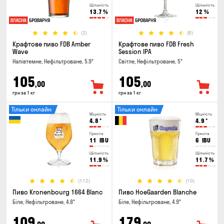
Щільність
Щільність
13.7
%
12
%
(3)
(6)
Крафтове пиво FDB Amber
Крафтове пиво FDB Fresh
Wave
Session IPA
Напівтемне, Нефільтроване, 5.9°
Світле, Нефільтроване, 5°
105
105
,00
,00
грн за 1 кг
грн за 1 кг
Тільки онлайн
Тільки онлайн
Міцність
Міцність
4.8
°
4.9
°
Гіркота
Гіркота
11
IBU
6
IBU
Щільність
Щільність
11.9
%
11.7
%
(112)
(10)
Пиво Kronenbourg 1664 Blanc
Пиво HoeGaarden Blanche
Біле, Нефільтроване, 4.8°
Біле, Нефільтроване, 4.9°
109
179