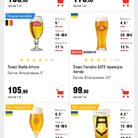
,00
,00
грн за 1 кг
грн за 1 кг
Тільки онлайн
Міцність
Міцність
5
°
4.5
°
Гіркота
Гіркота
18
IBU
20
IBU
Щільність
Щільність
11
%
12
%
(4)
(15)
Пиво Stella Artois
Пиво Fanatic БОТЕ преміум
лагер
Світле, Фільтроване, 5°
Світле, Фільтроване, 4.5°
105
99
,90
,90
грн за 1 кг
грн за 1 кг
Топ продажів
Топ продажів
Міцність
Міцність
4.3
°
4.2
°
Гіркота
Гіркота
16
IBU
12
IBU
Щільність
Щільність