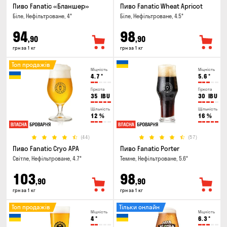
Пиво Fanatic «Бланшер»
Пиво Fanatic Wheat Apricot
Біле, Нефільтроване, 4°
Біле, Нефільтроване, 4.5°
94
98
,90
,90
грн за 1 кг
грн за 1 кг
Топ продажів
Міцність
Міцність
4.7
°
5.6
°
Гіркота
Гіркота
35
IBU
30
IBU
Щільність
Щільність
12
%
16
%
(44)
(57)
Пиво Fanatic Cryo APA
Пиво Fanatic Porter
Світле, Нефільтроване, 4.7°
Темне, Нефільтроване, 5.6°
103
98
,90
,90
грн за 1 кг
грн за 1 кг
Топ продажів
Тільки онлайн
Міцність
Міцність
4
°
6.3
°