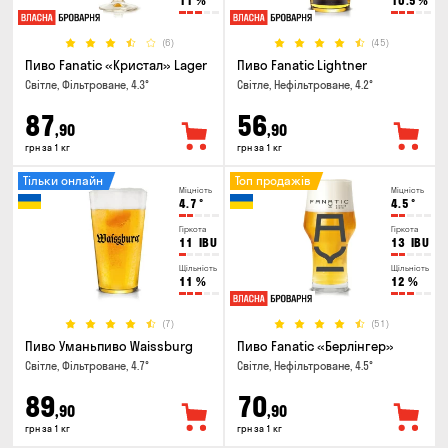
11
%
10.5
%
(6)
(45)
Пиво Fanatic «Кристал» Lager
Пиво Fanatic Lightner
Світле, Фільтроване, 4.3°
Світле, Нефільтроване, 4.2°
87
56
,90
,90
грн за 1 кг
грн за 1 кг
Тільки онлайн
Топ продажів
Міцність
Міцність
4.7
°
4.5
°
Гіркота
Гіркота
11
IBU
13
IBU
Щільність
Щільність
11
%
12
%
(7)
(51)
Пиво Уманьпиво Waissburg
Пиво Fanatic «Берлінгер»
Світле, Фільтроване, 4.7°
Світле, Нефільтроване, 4.5°
89
70
,90
,90
грн за 1 кг
грн за 1 кг