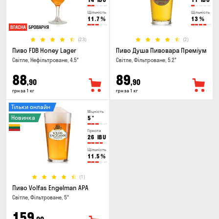
Щільність
Щільність
11.7
%
13
%
(23)
(2)
Пиво FDB Honey Lager
Пиво Душа Пивовара Преміум
Світле, Нефільтроване, 4.5°
Світле, Фільтроване, 5.2°
88
89
,90
,90
грн за 1 кг
грн за 1 кг
Тільки онлайн
Міцність
Новинка
5
°
Гіркота
26
IBU
Щільність
11.5
%
(1)
Пиво Volfas Engelman APA
Світле, Фільтроване, 5°
159