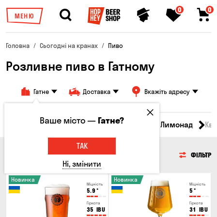
0
0
МЕНЮ
Головна
Сьогодні на кранах
Пиво
Розливне пиво в Гатному
Гатне
Доставка
Вкажіть адресу
Ваше місто —
Гатне?
Всі товари
Пиво
Сидр
Вино
Лимонад
Кв
ТАК
ПИВО
ФІЛЬТР
Ні, змінити
Новинка
Новинка
Міцність
Міцність
5.9
°
5
°
Гіркота
Гіркота
35
IBU
31
IBU