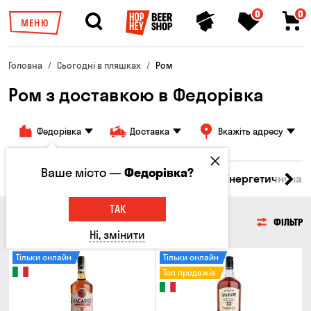
0
0
МЕНЮ
Головна
Сьогодні в пляшках
Ром
Ром з доставкою в Федорівка
Федорівка
Доставка
Вкажіть адресу
Ваше місто —
Федорівка?
 бренді
Джин
Текіла
Ром
Вода
Енергетичні нап
ТАК
РОМ
ФІЛЬТР
Ні, змінити
Тільки онлайн
Тільки онлайн
Топ продажів