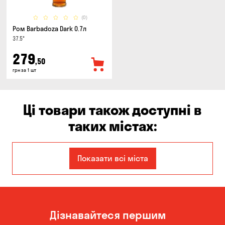
(0)
Ром Barbadoza Dark 0.7л
37.5°
279
,50
грн за 1 шт
Ці товари також доступні в
таких містах:
Дніпро
Запоріжжя
Показати всі міста
Кам'янське
Київ
Кропивницький
Миколаїв
Дізнавайтеся першим
Одеса
Олександрівка