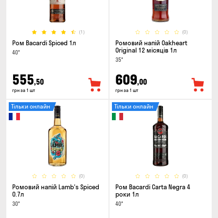
(1)
(0)
Ром Bacardi Spiced 1л
Ромовий напій Oakheart
Original 12 місяців 1л
40°
35°
555
609
,50
,00
грн за 1 шт
грн за 1 шт
Тільки онлайн
Тільки онлайн
(0)
(0)
Ромовий напій Lamb's Spiced
Ром Bacardi Carta Negra 4
0.7л
роки 1л
30°
40°