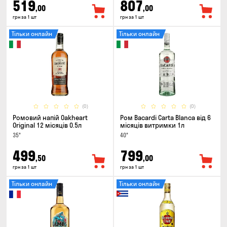
519
807
,00
,00
грн за 1 шт
грн за 1 шт
Тільки онлайн
Тільки онлайн
(0)
(0)
Ромовий напій Oakheart
Ром Bacardi Carta Blanca від 6
Original 12 місяців 0.5л
місяців витримки 1л
35°
40°
499
799
,50
,00
грн за 1 шт
грн за 1 шт
Тільки онлайн
Тільки онлайн