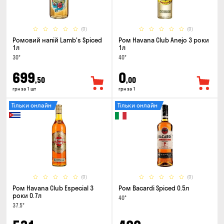
(0)
(0)
Ромовий напій Lamb's Spiced
Ром Havana Club Anejo 3 роки
1л
1л
30°
40°
699
0
,50
,00
грн за 1 шт
грн за 1
Тільки онлайн
Тільки онлайн
(0)
(0)
Ром Havana Club Especial 3
Ром Bacardi Spiced 0.5л
роки 0.7л
40°
37.5°