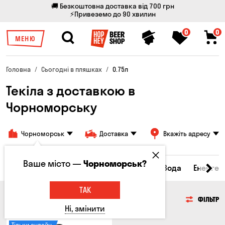
🚚 Безкоштовна доставка від 700 грн
⚡Привеземо до 90 хвилин
0
0
МЕНЮ
Головна
Сьогодні в пляшках
0.75л
Текіла з доставкою в
Чорноморську
Чорноморськ
Доставка
Вкажіть адресу
Ваше місто —
Чорноморськ?
ьяки та бренді
Джин
Текіла
Ром
Вода
Енергет
ТАК
ТЕКІЛА
ФІЛЬТР
Ні, змінити
Тільки онлайн