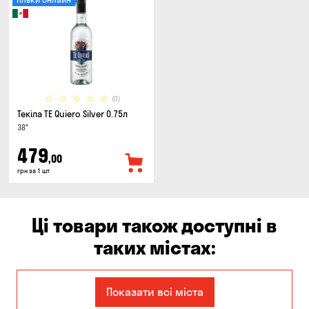
(0)
Текіла TE Quiero Silver 0.75л
38°
479
,00
грн за 1 шт
Ці товари також доступні в
таких містах:
Дніпро
Запоріжжя
Показати всі міста