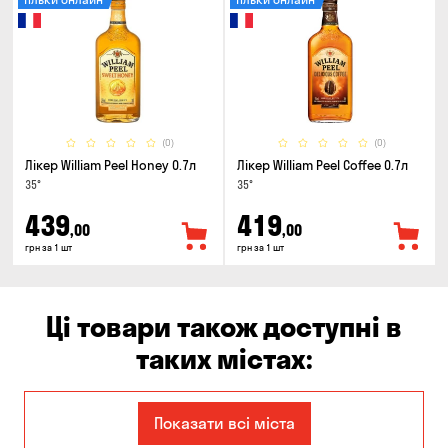
(0)
(0)
Лікер William Peel Honey 0.7л
Лікер William Peel Coffee 0.7л
35°
35°
439
419
,00
,00
грн за 1 шт
грн за 1 шт
Ці товари також доступні в
таких містах:
Дніпро
Запоріжжя
Показати всі міста