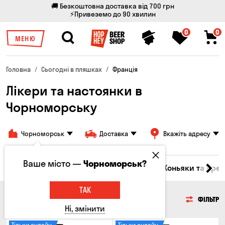
🚚 Безкоштовна доставка від 700 грн
⚡Привеземо до 90 хвилин
0
0
МЕНЮ
Головна
Сьогодні в пляшках
Франція
Лікери та настоянки в
Чорноморську
Чорноморськ
Доставка
Вкажіть адресу
Ваше місто —
Чорноморськ?
Горілка
Соджу
Лікери та настоянки
Коньяки та брен
ТАК
ЛІКЕРИ ТА НАСТОЯНКИ
ФІЛЬТР
Ні, змінити
Тільки онлайн
Тільки онлайн