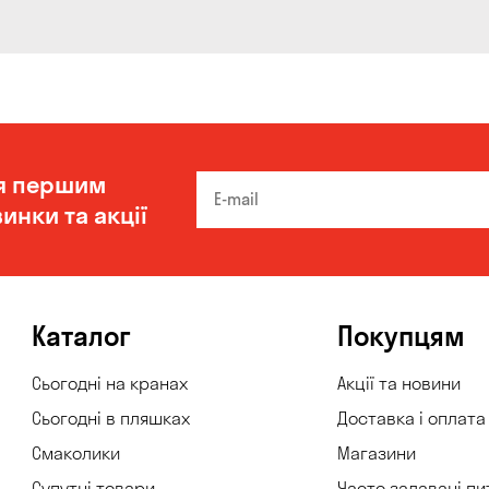
я першим
инки та акції
Каталог
Покупцям
Сьогодні на кранах
Акції та новини
Сьогодні в пляшках
Доставка і оплата
Смаколики
Магазини
Супутні товари
Часто задавані пи