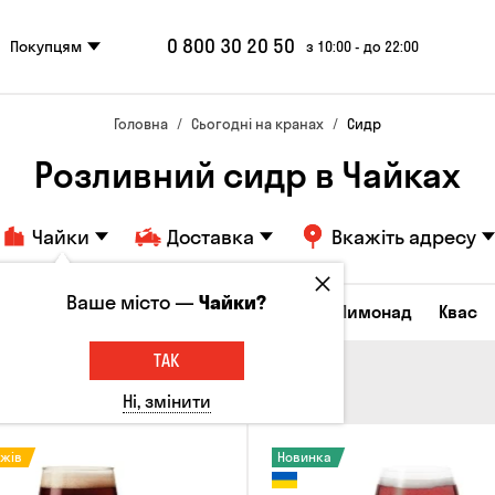
0 800 30 20 50
Покупцям
з 10:00 - до 22:00
Головна
Сьогодні на кранах
Сидр
Розливний сидр в Чайках
Чайки
Доставка
Вкажіть адресу
Ваше місто —
Чайки?
Всі товари
Пиво
Сидр
Вино
Лимонад
Квас
ТАК
Ні, змінити
ажів
Новинка