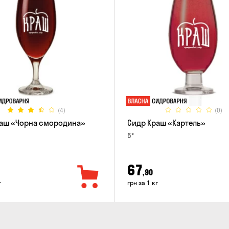
(4)
(0)
аш «Чорна смородина»
Сидр Краш «Картель»
5°
67
,90
г
грн за 1 кг