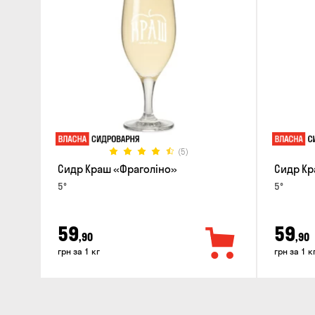
(5)
Сидр Краш «Фраголіно»
Сидр Кр
5°
5°
59
59
,90
,90
грн за 1 кг
грн за 1 к