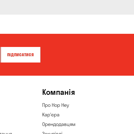
ПІДПИСАТИСЯ
Компанія
Про Hop Hey
Кар'єра
Орендодавцям
тання
Закупівлі