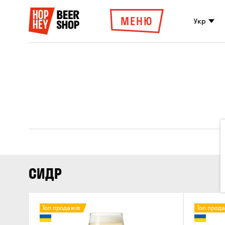
МЕНЮ
Укр
СИДР
Топ продажів
Топ прод