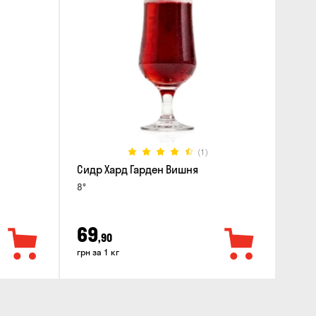
(1)
Сидр Хард Гарден Вишня
8°
69
,90
грн за 1 кг