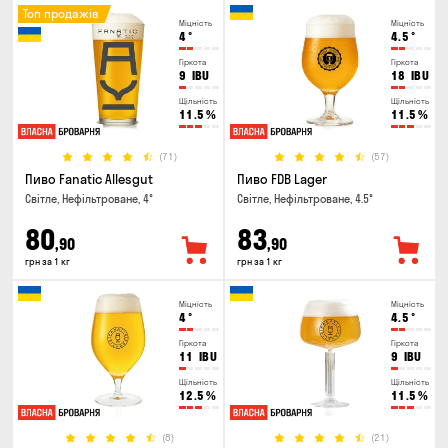
Топ продажів
Міцність
Міцність
4
°
4.5
°
Гіркота
Гіркота
9
IBU
18
IBU
Щільність
Щільність
11.5
%
11.5
%
(71)
(57)
Пиво Fanatic Allesgut
Пиво FDB Lager
Світле, Нефільтроване, 4°
Світле, Нефільтроване, 4.5°
80
83
,90
,90
грн за 1 кг
грн за 1 кг
Міцність
Міцність
4
°
4.5
°
Гіркота
Гіркота
11
IBU
9
IBU
Щільність
Щільність
12.5
%
11.5
%
(8)
(21)