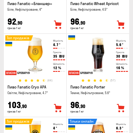
Пиво Fanatic «Бланшер»
Пиво Fanatic Wheat Apricot
Біле, Нефільтроване, 4°
Біле, Нефільтроване, 4.5°
92
96
,90
,90
грн за 1 кг
грн за 1 кг
Топ продажів
Міцність
Міцність
4.7
°
5.6
°
Гіркота
Гіркота
35
IBU
30
IBU
Щільність
Щільність
12
%
16
%
(44)
(57)
Пиво Fanatic Cryo APA
Пиво Fanatic Porter
Світле, Нефільтроване, 4.7°
Темне, Нефільтроване, 5.6°
103
96
,90
,90
грн за 1 кг
грн за 1 кг
Топ продажів
Тільки онлайн
Міцність
Міцність
4
°
6.3
°