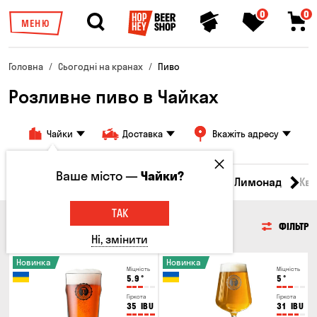
0
0
МЕНЮ
Головна
Сьогодні на кранах
Пиво
Розливне пиво в Чайках
Чайки
Доставка
Вкажіть адресу
Ваше місто —
Чайки?
Всі товари
Пиво
Сидр
Вино
Лимонад
Кв
ТАК
ПИВО
ФІЛЬТР
Ні, змінити
Новинка
Новинка
Міцність
Міцність
5.9
°
5
°
Гіркота
Гіркота
35
IBU
31
IBU