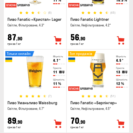
11
%
10.5
%
(6)
(45)
Пиво Fanatic «Кристал» Lager
Пиво Fanatic Lightner
Світле, Фільтроване, 4.3°
Світле, Нефільтроване, 4.2°
87
56
,90
,90
грн за 1 кг
грн за 1 кг
Тільки онлайн
Топ продажів
Міцність
Міцність
4.7
°
4.5
°
Гіркота
Гіркота
11
IBU
13
IBU
Щільність
Щільність
11
%
12
%
(7)
(51)
Пиво Уманьпиво Waissburg
Пиво Fanatic «Берлінгер»
Світле, Фільтроване, 4.7°
Світле, Нефільтроване, 4.5°
89
70
,90
,90
грн за 1 кг
грн за 1 кг