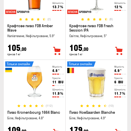
Щільність
Щільність
13.7
%
12
%
(2)
(6)
Крафтове пиво FDB Amber
Крафтове пиво FDB Fresh
Wave
Session IPA
Напівтемне, Нефільтроване, 5.9°
Світле, Нефільтроване, 5°
105
105
,00
,00
грн за 1 кг
грн за 1 кг
Тільки онлайн
Тільки онлайн
Міцність
Міцність
4.8
°
4.9
°
Гіркота
Гіркота
11
IBU
6
IBU
Щільність
Щільність
11.9
%
11.7
%
(112)
(10)
Пиво Kronenbourg 1664 Blanc
Пиво HoeGaarden Blanche
Біле, Нефільтроване, 4.8°
Біле, Нефільтроване, 4.9°
109
179