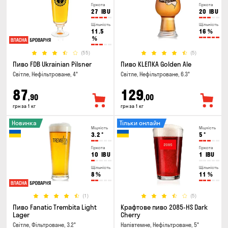
Гіркота
Гіркота
27
IBU
20
IBU
Щільність
Щільність
11.5
16
%
%
(55)
(5)
Пиво FDB Ukrainian Pilsner
Пиво KLEПКА Golden Ale
Світле, Нефільтроване, 4°
Світле, Нефільтроване, 6.3°
87
129
,90
,00
грн за 1 кг
грн за 1 кг
Новинка
Тільки онлайн
Міцність
Міцність
3.2
°
5
°
Гіркота
Гіркота
10
IBU
1
IBU
Щільність
Щільність
8
%
11
%
(1)
(5)
Пиво Fanatic Trembita Light
Крафтове пиво 2085-HS Dark
Lager
Cherry
Світле, Фільтроване, 3.2°
Напівтемне, Нефільтроване, 5°