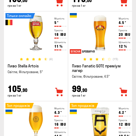
,00
,00
грн за 1 кг
грн за 1 кг
Тільки онлайн
Міцність
Міцність
5
°
4.5
°
Гіркота
Гіркота
18
IBU
20
IBU
Щільність
Щільність
11
%
12
%
(4)
(15)
Пиво Stella Artois
Пиво Fanatic БОТЕ преміум
лагер
Світле, Фільтроване, 5°
Світле, Фільтроване, 4.5°
105
99
,90
,90
грн за 1 кг
грн за 1 кг
Топ продажів
Топ продажів
Міцність
Міцність
4.3
°
4.2
°
Гіркота
Гіркота
16
IBU
12
IBU
Щільність
Щільність