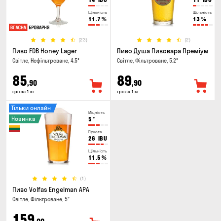
Щільність
Щільність
11.7
%
13
%
(23)
(2)
Пиво FDB Honey Lager
Пиво Душа Пивовара Преміум
Світле, Нефільтроване, 4.5°
Світле, Фільтроване, 5.2°
85
89
,90
,90
грн за 1 кг
грн за 1 кг
Тільки онлайн
Міцність
Новинка
5
°
Гіркота
26
IBU
Щільність
11.5
%
(1)
Пиво Volfas Engelman APA
Світле, Фільтроване, 5°
159