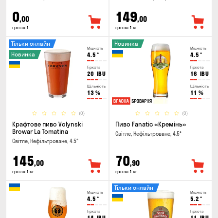
0
149
,00
,00
грн за 1
грн за 1 кг
Тільки онлайн
Новинка
Міцність
Міцність
Новинка
4.5
°
4.5
°
Гіркота
Гіркота
20
IBU
16
IBU
Щільність
Щільність
13
%
11
%
(0)
(0)
Крафтове пиво Volynski
Пиво Fanatic «Кремінь»
Browar La Tomatina
Світле, Нефільтроване, 4.5°
Світле, Нефільтроване, 4.5°
145
70
,00
,90
грн за 1 кг
грн за 1 кг
Тільки онлайн
Міцність
Міцність
4.5
°
5.2
°
Гіркота
Гіркота
14
IBU
11
IBU