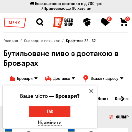
🚚 Безкоштовна доставка від 700 грн
⚡Привеземо до 90 хвилин
0
0
МЕНЮ
Головна
Сьогодні в пляшках
Крафтове 22 - 32
Бутильоване пиво з достакою в
Броварах
Бровари
Доставка
Вкажіть адресу
Ваше місто —
Бровари?
Всі товари
Пиво
Сидр
Вино
Віскі
Коктейл
ТАК
ПИВО
ФІЛЬТР
Ні, змінити