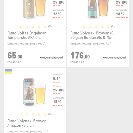
25
IBU
25
IBU
Щільність
Щільність
12
%
18
%
(0)
(0)
Пиво Volfas Engelman
Пиво Volynski Browar YO!
Templarske АPA 0.5л
Belgian Golden Ale 0.75л
Світле, Нефільтроване, 5°
Світле, Нефільтроване, 7.5°
65
176
,00
,00
Немає в наявності
Немає в наявності
грн за 1 шт
грн за 1 шт
Міцність
5.5
°
Гіркота
25
IBU
Щільність
15
%
(0)
Пиво Volynski Browar
Amazonka 0.5л
Світле, Нефільтроване, 5.5°