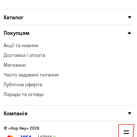
Катеринівка
Келеберда
Каталог
Київ
Клинці
Княжичі
Корсунці
Покупцям
Котівка
Коцюбинське
Акції та новини
Доставка і оплата
Кошари
Красносілка
Магазини
Кременчук
Кривий Ріг
Часто задавані питання
Кривуші
Кропивницький
Публічна оферта
Поради та огляди
Крюківщина
Куліші
Кушугум
Лозуватка
Компанія
Ліски
Лісники
© «Hop Hey» 2026
Мала Кохнівка
Маламівка