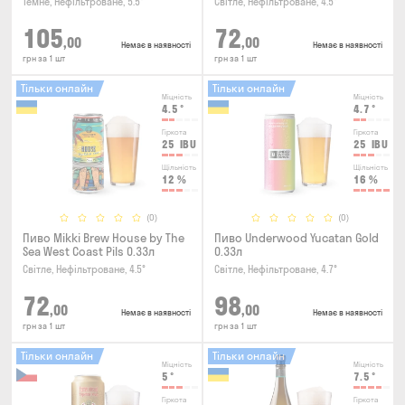
Темне, Нефільтроване, 5.5°
Світле, Нефільтроване, 4.5°
105
72
,00
,00
Немає в наявності
Немає в наявності
грн за 1 шт
грн за 1 шт
Тільки онлайн
Тільки онлайн
Міцність
Міцність
4.5
°
4.7
°
Гіркота
Гіркота
25
IBU
25
IBU
Щільність
Щільність
12
%
16
%
(0)
(0)
Пиво Mikki Brew House by The
Пиво Underwood Yucatan Gold
Sea West Coast Pils 0.33л
0.33л
Світле, Нефільтроване, 4.5°
Світле, Нефільтроване, 4.7°
72
98
,00
,00
Немає в наявності
Немає в наявності
грн за 1 шт
грн за 1 шт
Тільки онлайн
Тільки онлайн
Міцність
Міцність
5
°
7.5
°
Гіркота
Гіркота