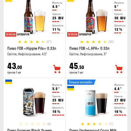
Міцність
Міцність
4.5
°
5
°
Гіркота
Гіркота
25
IBU
30
IBU
Щільність
Щільність
11
%
12
%
(27)
(30)
Пиво FDB «Hippie Pils» 0.33л
Пиво FDB «L.APA» 0.33л
Світле, Нефільтроване, 4.5°
Світле, Нефільтроване, 5°
43
45
,00
,50
грн за 1 шт
грн за 1 шт
Тільки онлайн
Міцність
Міцність
5.5
°
4.4
°
Гіркота
Гіркота
25
IBU
27
IBU
Щільність
Щільність
16
%
16
%
(0)
(1)
Пиво Forever Black Queen
Пиво Underwood Coco Milk