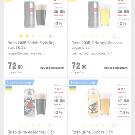
Гіркота
Гіркота
30
IBU
30
IBU
Щільність
Щільність
13
%
12
%
(1)
(0)
Пиво 2085-6 Irish Style Dry
Пиво 2085-3 Hoppy Mexican
Stout 0.33л
Lager 0.33л
Темне, Нефільтроване, 5°
Світле, Нефільтроване, 5.3°
72
72
,00
,00
Немає в наявності
Немає в наявності
грн за 1 шт
грн за 1 шт
Тільки онлайн
Тільки онлайн
Міцність
Міцність
7.6
°
6.2
°
Гіркота
Гіркота
25
IBU
27
IBU
Щільність
Щільність
12
%
17.5
%
(0)
(0)
Пиво Ципа на Молоці 0.5л
Пиво Ципа Золота 0.5л