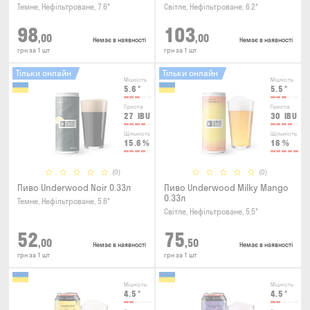
Темне, Нефільтроване, 7.6°
Світле, Нефільтроване, 6.2°
98
103
,00
,00
Немає в наявності
Немає в наявності
грн за 1 шт
грн за 1 шт
Тільки онлайн
Тільки онлайн
Міцність
Міцність
5.6
°
5.5
°
Гіркота
Гіркота
27
IBU
30
IBU
Щільність
Щільність
15.6
%
16
%
(0)
(0)
Пиво Underwood Noir 0.33л
Пиво Underwood Milky Mango
0.33л
Темне, Нефільтроване, 5.6°
Світле, Нефільтроване, 5.5°
52
75
,00
,50
Немає в наявності
Немає в наявності
грн за 1 шт
грн за 1 шт
Міцність
Міцність
4.5
°
4.5
°