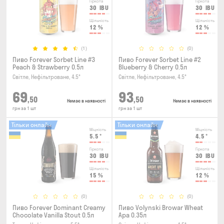
Гіркота
Гіркота
30
IBU
30
IBU
Щільність
Щільність
12
%
12
%
(1)
(0)
Пиво Forever Sorbet Line #3
Пиво Forever Sorbet Line #2
Peach & Strawberry 0.5л
Blueberry & Cherry 0.5л
Світле, Нефільтроване, 4.5°
Світле, Нефільтроване, 4.5°
69
93
,50
,50
Немає в наявності
Немає в наявності
грн за 1 шт
грн за 1 шт
Тільки онлайн
Тільки онлайн
Міцність
Міцність
5.5
°
4.5
°
Гіркота
Гіркота
30
IBU
30
IBU
Щільність
Щільність
15
%
12
%
(0)
(0)
Пиво Forever Dominant Creamy
Пиво Volynski Browar Wheat
Chocolate Vanilla Stout 0.5л
Ара 0.35л