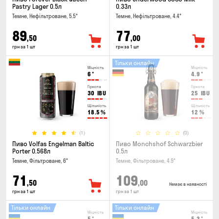
Pastry Lager 0.5л
0.33л
Темне, Нефільтроване, 5.5°
Темне, Нефільтроване, 4.4°
89
77
,50
,00
грн за 1 шт
грн за 1 шт
Тільки онлайн
Міцність
Міцність
6
°
4.9
°
Гіркота
Гіркота
30
IBU
25
IBU
Щільність
Щільність
18.5
%
12
%
(1)
(0)
Пиво Volfas Engelman Baltic
Пиво Monchshof Schwarzbier
Porter 0.568л
0.5л
Темне, Фільтроване, 6°
Темне, Фільтроване, 4.9°
71
109
,50
,00
Немає в наявності
грн за 1 шт
грн за 1 шт
Тільки онлайн
Тільки онлайн
Міцність
Міцність
5
°
5.3
°