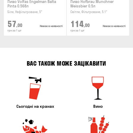
Пиво Volfas Engelman Balta
Пиво Hofbrau Munchner
Pinta 0.568л
Weissbier 0.5л
Біле, Нефільтроване, 5°
Світле, Фільтроване, 5.1°
57
114
,00
,00
Немає в наявності
Немає в наявності
грн за 1 шт
грн за 1 шт
ВАС ТАКОЖ МОЖЕ ЗАЦІКАВИТИ
Сьогодні на кранах
Вино