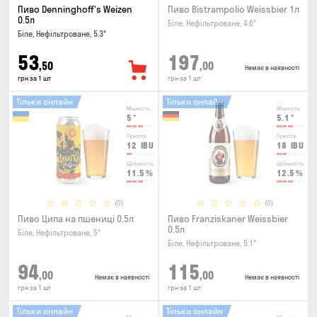
Пиво Denninghoff's Weizen
Пиво Bistrampolio Weissbier 1л
0.5л
Біле, Нефільтроване, 4.6°
Біле, Нефільтроване, 5.3°
53
197
,50
,00
Немає в наявності
грн за 1 шт
грн за 1 шт
Тільки онлайн
Тільки онлайн
Міцність
Міцність
5
°
5.1
°
Гіркота
Гіркота
12
IBU
18
IBU
Щільність
Щільність
11.5
%
12.5
%
(0)
(0)
Пиво Ципа на пшениці 0.5л
Пиво Franziskaner Weissbier
0.5л
Біле, Нефільтроване, 5°
Біле, Нефільтроване, 5.1°
94
115
,00
,00
Немає в наявності
Немає в наявності
грн за 1 шт
грн за 1 шт
Тільки онлайн
Тільки онлайн