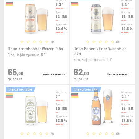
Міцність
Міцність
5.3
°
5.4
°
Гіркота
Гіркота
12
IBU
15
IBU
Щільність
Щільність
12.4
%
12.5
%
(0)
(0)
Пиво Krombacher Weizen 0.5л
Пиво Benediktiner Weissbier
0.5л
Біле, Нефільтроване, 5.3°
Біле, Нефільтроване, 5.4°
65
62
,00
,00
Немає в наявності
Немає в наявності
грн за 1 шт
грн за 1 шт
Тільки онлайн
Тільки онлайн
Міцність
Міцність
5
°
5.1
°
Гіркота
Гіркота
10
IBU
15
IBU
Щільність
Щільність
12.5
%
12.5
%
(0)
(0)