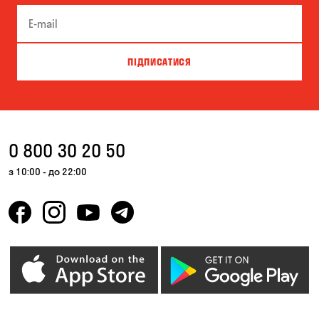
Білогородка
Велика Северинка
Вишгород
Вишневе
ПІДПИСАТИСЯ
Власівка
Ворзель
Вільна Терешківка
Вільне
Віта-Поштова
Гатне
0 800 30 20 50
Гнідин
Гора
з 10:00 - до 22:00
Горбанівка
Горенка
Горішні Плавні
Гостомель
Дмитрівка
Дніпро
Зазим’є
Запоріжжя
Калинівка
Кам'янське