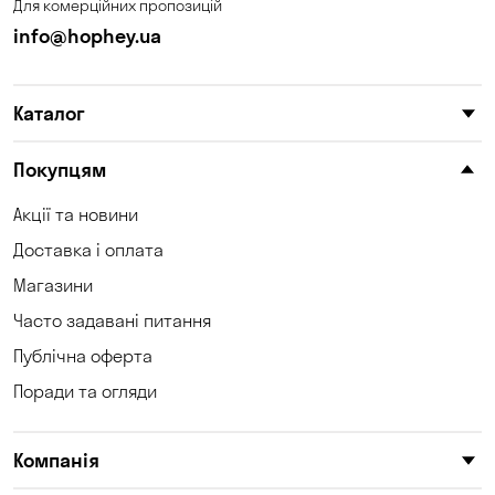
Для комерційних пропозицій
Кам'яні Потоки
Карнаухівка
info@hophey.ua
Катеринівка
Келеберда
Каталог
Київ
Клинці
Княжичі
Корсунці
Покупцям
Котівка
Коцюбинське
Акції та новини
Доставка і оплата
Кошари
Красносілка
Магазини
Кременчук
Кривий Ріг
Часто задавані питання
Кривуші
Кропивницький
Публічна оферта
Поради та огляди
Крюківщина
Куліші
Кушугум
Лозуватка
Компанія
Ліски
Лісники