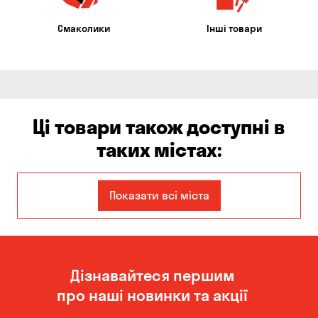
Смаколики
Інші товари
Ці товари також доступні в
таких містах:
Єлизаветівка
Ірпінь
Показати всі міста
Авангард
Бабурка
Балабине
Бережинка
Дізнавайтеся першим
Бориспіль
Боярка
про наші новинки та акції
Буча
Біла Церква