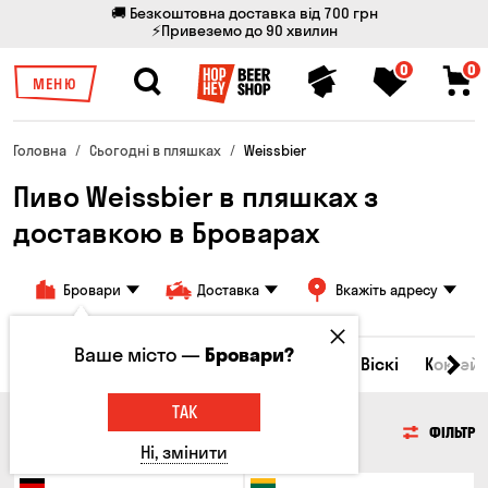
🚚 Безкоштовна доставка від 700 грн
⚡Привеземо до 90 хвилин
0
0
МЕНЮ
Головна
Сьогодні в пляшках
Weissbier
Пиво Weissbier в пляшках з
доставкою в Броварах
Бровари
Доставка
Вкажіть адресу
Ваше місто —
Бровари?
Всі товари
Пиво
Сидр
Вино
Віскі
Коктейл
ТАК
ПИВО
ФІЛЬТР
Ні, змінити