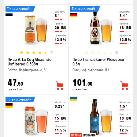
Тільки онлайн
Тільки онлайн
Міцність
Міцність
5
°
5.1
°
Гіркота
Гіркота
20
IBU
18
IBU
Щільність
Щільність
12.5
%
12.5
%
(1)
(0)
Пиво A. Le Coq Alexander
Пиво Franziskaner Weissbier
Unfiltered 0.568л
0.5л
Світле, Нефільтроване, 5°
Біле, Нефільтроване, 5.1°
47
101
,50
,00
грн за 1 шт
грн за 1 шт
Тільки онлайн
Міцність
Міцність
0.25
°
4.5
°
Гіркота
Гіркота
15
IBU
13
IBU
Щільність
Щільність
11.5
%
12
%