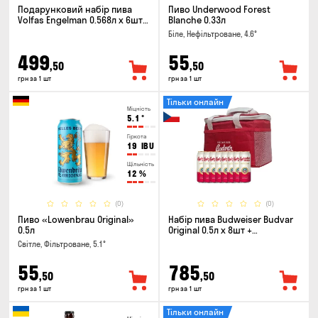
Подарунковий набір пива
Пиво Underwood Forest
Volfas Engelman 0.568л x 6шт +
Blanche 0.33л
келих 0.568л
Біле, Нефільтроване, 4.6°
499
55
,50
,50
грн за 1 шт
грн за 1 шт
Тільки онлайн
Міцність
5.1
°
Гіркота
19
IBU
Щільність
12
%
(0)
(0)
Пиво «Lowenbrau Original»
Набір пива Budweiser Budvar
0.5л
Original 0.5л х 8шт +
термосумка
Світле, Фільтроване, 5.1°
55
785
,50
,50
грн за 1 шт
грн за 1 шт
Тільки онлайн