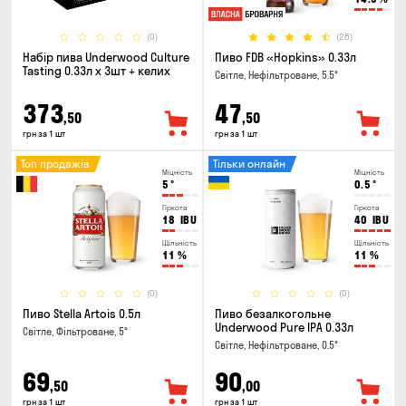
(0)
(28)
Набір пива Underwood Culture
Пиво FDB «Hopkins» 0.33л
Tasting 0.33л x 3шт + келих
Світле, Нефільтроване, 5.5°
373
47
,50
,50
грн за 1 шт
грн за 1 шт
Топ продажів
Тільки онлайн
Міцність
Міцність
5
°
0.5
°
Гіркота
Гіркота
18
IBU
40
IBU
Щільність
Щільність
11
%
11
%
(0)
(0)
Пиво Stella Artois 0.5л
Пиво безалкогольне
Underwood Pure IPA 0.33л
Світле, Фільтроване, 5°
Світле, Нефільтроване, 0.5°
69
90
,50
,00
грн за 1 шт
грн за 1 шт