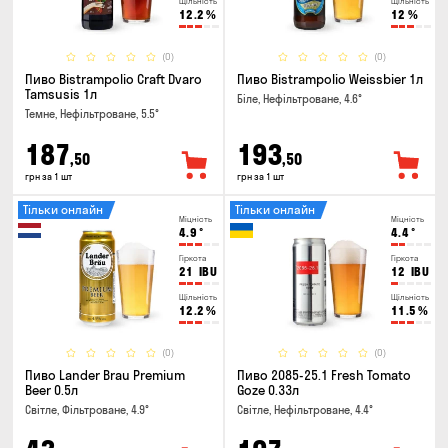
Щільність
Щільність
12.2
%
12
%
(0)
(0)
Пиво Bistrampolio Craft Dvaro
Пиво Bistrampolio Weissbier 1л
Tamsusis 1л
Біле, Нефільтроване, 4.6°
Темне, Нефільтроване, 5.5°
187
193
,50
,50
грн за 1 шт
грн за 1 шт
Тільки онлайн
Тільки онлайн
Міцність
Міцність
4.9
°
4.4
°
Гіркота
Гіркота
21
IBU
12
IBU
Щільність
Щільність
12.2
%
11.5
%
(0)
(0)
Пиво Lander Brau Premium
Пиво 2085-25.1 Fresh Tomato
Beer 0.5л
Goze 0.33л
Світле, Фільтроване, 4.9°
Світле, Нефільтроване, 4.4°