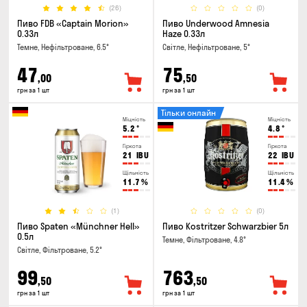
(26)
(0)
Пиво FDB «Captain Morion»
Пиво Underwood Amnesia
0.33л
Haze 0.33л
Темне, Нефільтроване, 6.5°
Світле, Нефільтроване, 5°
47
75
,00
,50
грн за 1 шт
грн за 1 шт
Тільки онлайн
Міцність
Міцність
5.2
°
4.8
°
Гіркота
Гіркота
21
IBU
22
IBU
Щільність
Щільність
11.7
%
11.4
%
(1)
(0)
Пиво Spaten «Münchner Hell»
Пиво Kostritzer Schwarzbier 5л
0.5л
Темне, Фільтроване, 4.8°
Світле, Фільтроване, 5.2°
99
763
,50
,50
грн за 1 шт
грн за 1 шт