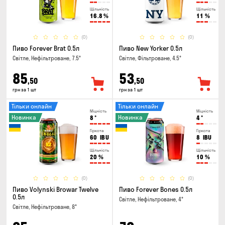
Щільність
Щільність
16.8
%
11
%
(0)
(0)
Пиво Forever Brat 0.5л
Пиво New Yorker 0.5л
Світле, Нефільтроване, 7.5°
Світле, Фільтроване, 4.5°
85
53
,50
,50
грн за 1 шт
грн за 1 шт
Тільки онлайн
Тільки онлайн
Міцність
Міцність
Новинка
Новинка
8
°
4
°
Гіркота
Гіркота
60
IBU
8
IBU
Щільність
Щільність
20
%
10
%
(0)
(0)
Пиво Volynski Browar Twelve
Пиво Forever Bones 0.5л
0.5л
Світле, Нефільтроване, 4°
Світле, Нефільтроване, 8°