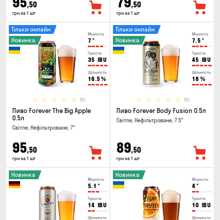
95
79
,50
,50
грн за 1 шт
грн за 1 шт
Тільки онлайн
Тільки онлайн
Міцність
Міцність
Новинка
Новинка
7
°
7.5
°
Гіркота
Гіркота
35
IBU
45
IBU
Щільність
Щільність
16.5
%
18
%
(0)
(0)
Пиво Forever The Big Apple
Пиво Forever Body Fusion 0.5л
0.5л
Світле, Нефільтроване, 7.5°
Світле, Нефільтроване, 7°
95
89
,50
,50
грн за 1 шт
грн за 1 шт
Новинка
Новинка
Міцність
Міцність
5.1
°
4
°
Гіркота
Гіркота
14
IBU
10
IBU
Щільність
Щільність