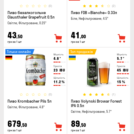
(0)
(2)
Пиво безалкогольне
Пиво FDB «Blanche» 0.33л
Clausthaler Grapefruit 0.5л
Біле, Нефільтроване, 4.5°
Світле, Фільтроване, 0.25°
43
41
,50
,00
грн за 1 шт
грн за 1 шт
Тільки онлайн
Топ продажів
Міцність
Міцність
4.8
°
5.7
°
Гіркота
Гіркота
23
IBU
45
IBU
Щільність
Щільність
11.2
%
15
%
(0)
(1)
Пиво Krombacher Pils 5л
Пиво Volynski Browar Forest
IPA 0.5л
Світле, Фільтроване, 4.8°
Світле, Нефільтроване, 5.7°
679
89
,50
,50
грн за 1 шт
грн за 1 шт