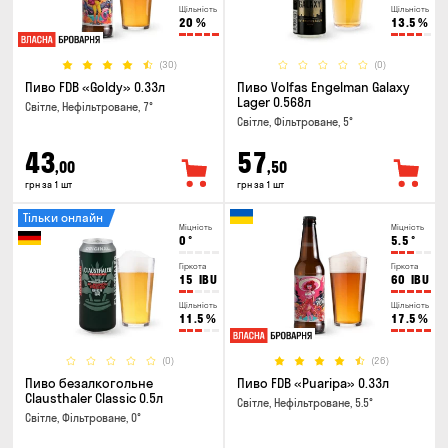
Щільність
Щільність
20
%
13.5
%
(30)
(0)
Пиво FDB «Goldy» 0.33л
Пиво Volfas Engelman Galaxy
Lager 0.568л
Світле, Нефільтроване, 7°
Світле, Фільтроване, 5°
43
57
,00
,50
грн за 1 шт
грн за 1 шт
Тільки онлайн
Міцність
Міцність
0
°
5.5
°
Гіркота
Гіркота
15
IBU
60
IBU
Щільність
Щільність
11.5
%
17.5
%
(0)
(26)
Пиво безалкогольне
Пиво FDB «Puaripa» 0.33л
Clausthaler Classic 0.5л
Світле, Нефільтроване, 5.5°
Світле, Фільтроване, 0°