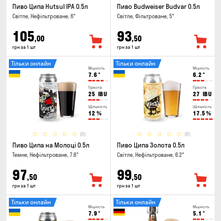
Пиво Ципа Hutsul IPA 0.5л
Пиво Budweiser Budvar 0.5л
Світле, Нефільтроване, 6°
Світле, Фільтроване, 5°
105
93
,00
,50
грн за 1 шт
грн за 1 шт
Тільки онлайн
Тільки онлайн
Міцність
Міцність
7.6
°
6.2
°
Гіркота
Гіркота
25
IBU
27
IBU
Щільність
Щільність
12
%
17.5
%
(0)
(0)
Пиво Ципа на Молоці 0.5л
Пиво Ципа Золота 0.5л
Темне, Нефільтроване, 7.6°
Світле, Нефільтроване, 6.2°
97
99
,50
,50
грн за 1 шт
грн за 1 шт
Тільки онлайн
Тільки онлайн
Міцність
Міцність
7.9
°
5.1
°