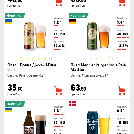
,50
,50
грн за 1 шт
грн за 1 шт
Новинка
Новинка
Міцність
Міцність
4.2
°
5.6
°
Гіркота
Гіркота
15
IBU
35
IBU
Щільність
Щільність
10.4
%
13.2
%
(0)
(0)
Пиво «Повна Діжка» М'яке
Пиво Mecklenburger India Pale
0.5л
Ale 0.5л
Світле, Фільтроване, 4.2°
Світле, Фільтроване, 5.6°
35
63
,50
,50
грн за 1 шт
грн за 1 шт
Новинка
Міцність
Міцність
7.4
°
0.5
°
Гіркота
Гіркота
30
IBU
10
IBU
Щільність
Щільність