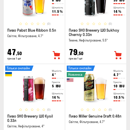
8
IBU
35
IBU
Щільність
Щільність
11.5
%
14
%
(0)
(0)
Пиво Pabst Blue Ribbon 0.5л
Пиво SHO Brewery ШО Sukhoy
Cherniy 0.33л
Світле, Фільтроване, 4.7°
Темне, Нефільтроване, 5.5°
47
79
,50
,50
грн за 1 шт
грн за 1 шт
Тільки онлайн
Тільки онлайн
Міцність
Міцність
Новинка
4
°
4.7
°
Гіркота
Гіркота
5
IBU
10
IBU
Щільність
Щільність
14
%
10.5
%
(0)
(0)
Пиво SHO Brewery ШО Kysil
Пиво Miller Genuine Draft 0.48л
0.33л
Світле, Фільтроване, 4.7°
Світле, Нефільтроване, 4°