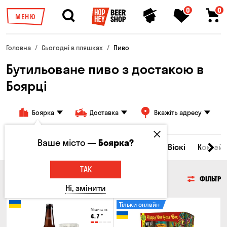
0
0
МЕНЮ
Головна
Сьогодні в пляшках
Пиво
Бутильоване пиво з достакою в
Боярці
Боярка
Доставка
Вкажіть адресу
Ваше місто —
Боярка?
Всі товари
Пиво
Сидр
Вино
Віскі
Коктейл
ТАК
ПИВО
ФІЛЬТР
Ні, змінити
Тільки онлайн
Міцність
4.7
°