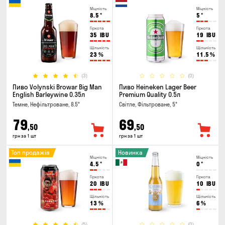
Міцність
Міцність
8.5
°
5
°
Гіркота
Гіркота
35
IBU
19
IBU
Щільність
Щільність
23
%
11.5
%
(3)
(0)
Пиво Volynski Browar Big Man
Пиво Heineken Lager Beer
English Barleywine 0.35л
Premium Quality 0.5л
Темне, Нефільтроване, 8.5°
Світле, Фільтроване, 5°
79
69
,50
,50
грн за 1 шт
грн за 1 шт
Топ продажів
Новинка
Міцність
Міцність
4.5
°
0
°
Гіркота
Гіркота
20
IBU
10
IBU
Щільність
Щільність
13
%
6
%
(5)
(0)