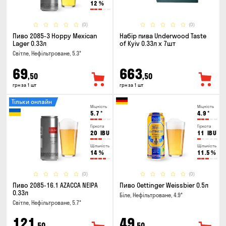
12
%
(0)
(0)
Пиво 2085-3 Hoppy Mexican
Набір пива Underwood Taste
Lager 0.33л
of Kyiv 0.33л x 7шт
Світле, Нефільтроване, 5.3°
69
663
,50
,50
грн за 1 шт
грн за 1 шт
Тільки онлайн
Міцність
Міцність
5.7
°
4.9
°
Гіркота
Гіркота
20
IBU
11
IBU
Щільність
Щільність
14
%
11.5
%
(0)
(0)
Пиво 2085-16.1 AZACCA NEIPA
Пиво Oettinger Weissbier 0.5л
0.33л
Біле, Нефільтроване, 4.9°
Світле, Нефільтроване, 5.7°
121
49
,50
,50