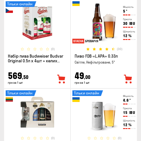
Тільки онлайн
Міцність
5
°
Гіркота
30
IBU
Щільність
12
%
(0)
(30)
Набір пива Budweiser Budvar
Пиво FDB «L.APA» 0.33л
Original 0.5л х 4шт + келих
Світле, Нефільтроване, 5°
0.33л
569
49
,50
,00
грн за 1 шт
грн за 1 шт
Тільки онлайн
Тільки онлайн
Міцність
4.6
°
Гіркота
15
IBU
Щільність
12
%
(0)
(0)