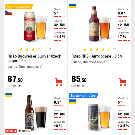
Топ продажів
Міцність
Міцність
5
°
6.8
°
Гіркота
Гіркота
32
IBU
12
IBU
Щільність
Щільність
11.9
%
17
%
(1)
(3)
Пиво Budweiser Budvar Czech
Пиво ППБ «Авторське» 0.5л
Lager 0.5л
Світле, Фільтроване, 6.8°
Світле, Фільтроване, 5°
67
65
,50
,50
грн за 1 шт
грн за 1 шт
Тільки онлайн
Міцність
Міцність
6.5
°
5
°
Гіркота
Гіркота
22
IBU
42
IBU
Щільність
Щільність
18
%
13.5
%