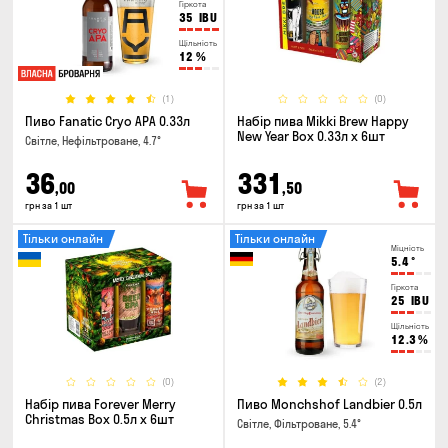
Гіркота
35
IBU
Щільність
12
%
(1)
(0)
Пиво Fanatic Cryo APA 0.33л
Набір пива Mikki Brew Happy
New Year Box 0.33л x 6шт
Світле, Нефільтроване, 4.7°
36
331
,00
,50
грн за 1 шт
грн за 1 шт
Тільки онлайн
Тільки онлайн
Міцність
5.4
°
Гіркота
25
IBU
Щільність
12.3
%
(0)
(2)
Набір пива Forever Merry
Пиво Monchshof Landbier 0.5л
Christmas Box 0.5л x 6шт
Світле, Фільтроване, 5.4°