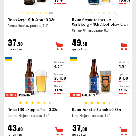
19
%
10.8
%
(0)
(0)
Пиво Saga Milk Stout 0.33л
Пиво безалкогольне
Carlsberg «NON Alcoholic» 0.5л
Темне, Нефільтроване, 7.4°
Світле, Фільтроване, 0.5°
37
49
,50
,50
грн за 1 шт
грн за 1 шт
Міцність
Міцність
4.5
°
4.5
°
Гіркота
Гіркота
25
IBU
9
IBU
Щільність
Щільність
11
%
11
%
(27)
(2)
Пиво FDB «Hippie Pils» 0.33л
Пиво Fanatic Blanche 0.33л
Світле, Нефільтроване, 4.5°
Біле, Нефільтроване, 4.5°
43
37
,00
,00
грн за 1 шт
грн за 1 шт