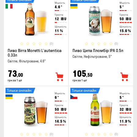
Міцність
Міцність
4.6
°
5
°
Гіркота
Гіркота
12
IBU
50
IBU
Щільність
Щільність
11
%
15.6
%
(0)
(0)
Пиво Birra Moretti L'autentica
Пиво Ципа Пломбір IPA 0.5л
0.33л
Світле, Нефільтроване, 5°
Світле, Фільтроване, 4.6°
73
105
,00
,50
грн за 1 шт
грн за 1 шт
Тільки онлайн
Тільки онлайн
Міцність
Міцність
6
°
5
°
Гіркота
Гіркота
50
IBU
32
IBU
Щільність
Щільність
14.5
%
11.9
%
(0)
(0)