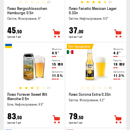
(0)
(2)
Пиво Bergschlosschen
Пиво Fanatic Mexican Lager
Hamburgo 0.5л
0.33л
Світле, Фільтроване, 5°
Світле, Нефільтроване, 4.5°
45
37
,50
,00
грн за 1 шт
грн за 1 шт
Топ продажів
Міцність
Міцність
4.5
°
4.2
°
Гіркота
Гіркота
15
IBU
19
IBU
Щільність
Щільність
11.5
%
11.3
%
(1)
(0)
Пиво Forever Sweet Wit
Пиво Corona Extra 0.33л
Blanche 0.5л
Світле, Фільтроване, 4.2°
Біле, Нефільтроване, 4.5°
83
79
,50
,50
грн за 1 шт
грн за 1 шт