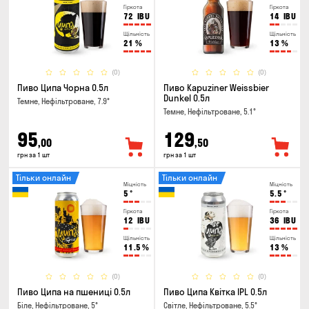
Гіркота
Гіркота
72
IBU
14
IBU
Щільність
Щільність
21
%
13
%
(0)
(0)
Пиво Ципа Чорна 0.5л
Пиво Kapuziner Weissbier
Dunkel 0.5л
Темне, Нефільтроване, 7.9°
Темне, Нефільтроване, 5.1°
95
129
,00
,50
грн за 1 шт
грн за 1 шт
Тільки онлайн
Тільки онлайн
Міцність
Міцність
5
°
5.5
°
Гіркота
Гіркота
12
IBU
36
IBU
Щільність
Щільність
11.5
%
13
%
(0)
(0)
Пиво Ципа на пшениці 0.5л
Пиво Ципа Квітка IPL 0.5л
Біле, Нефільтроване, 5°
Світле, Нефільтроване, 5.5°