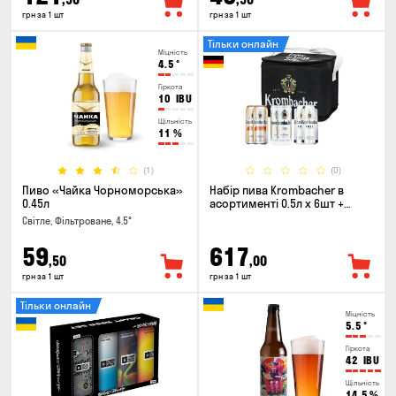
грн за 1 шт
грн за 1 шт
Тільки онлайн
Міцність
4.5
°
Гіркота
10
IBU
Щільність
11
%
(1)
(0)
Пиво «Чайка Чорноморська»
Набір пива Krombacher в
0.45л
асортименті 0.5л х 6шт +
термосумка
Світле, Фільтроване, 4.5°
59
617
,50
,00
грн за 1 шт
грн за 1 шт
Тільки онлайн
Міцність
5.5
°
Гіркота
42
IBU
Щільність
14.5
%