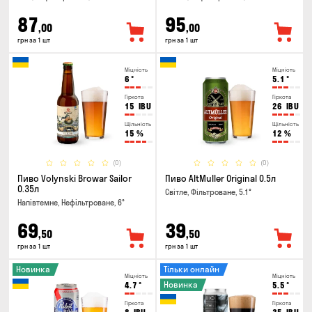
87
95
,00
,00
грн за 1 шт
грн за 1 шт
Міцність
Міцність
6
°
5.1
°
Гіркота
Гіркота
15
IBU
26
IBU
Щільність
Щільність
15
%
12
%
(0)
(0)
Пиво Volynski Browar Sailor
Пиво AltMuller Original 0.5л
0.35л
Світле, Фільтроване, 5.1°
Напівтемне, Нефільтроване, 6°
69
39
,50
,50
грн за 1 шт
грн за 1 шт
Новинка
Тільки онлайн
Міцність
Міцність
Новинка
4.7
°
5.5
°
Гіркота
Гіркота