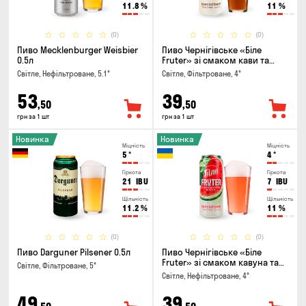
11.8
%
11
%
(0)
(0)
Пиво Mecklenburger Weisbier
Пиво Чернігівське «Біле
0.5л
Fruter» зі смаком кави та
апельсину 0.5л
Світле, Нефільтроване, 5.1°
Світле, Фільтроване, 4°
53
39
,50
,50
грн за 1 шт
грн за 1 шт
Новинка
Новинка
Міцність
Міцність
5
°
4
°
Гіркота
Гіркота
21
IBU
7
IBU
Щільність
Щільність
11.2
%
11
%
(0)
(0)
Пиво Darguner Pilsener 0.5л
Пиво Чернігівське «Біле
Fruter» зі смаком кавуна та
Світле, Фільтроване, 5°
м'яти 0.5л
Світле, Нефільтроване, 4°
49
39