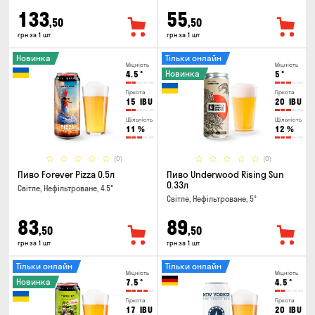
133
55
,50
,50
грн за 1 шт
грн за 1 шт
Новинка
Тільки онлайн
Міцність
Міцність
Новинка
4.5
°
5
°
Гіркота
Гіркота
15
IBU
20
IBU
Щільність
Щільність
11
%
12
%
(0)
(0)
Пиво Forever Pizza 0.5л
Пиво Underwood Rising Sun
0.33л
Світле, Нефільтроване, 4.5°
Світле, Нефільтроване, 5°
83
89
,50
,50
грн за 1 шт
грн за 1 шт
Тільки онлайн
Тільки онлайн
Міцність
Міцність
Новинка
7.5
°
4.5
°
Гіркота
Гіркота
17
IBU
20
IBU