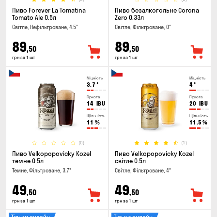
Пиво Forever La Tomatina
Пиво безалкогольне Corona
Tomato Ale 0.5л
Zero 0.33л
Світле, Нефільтроване, 4.5°
Світле, Фільтроване, 0°
89
89
,50
,50
грн за 1 шт
грн за 1 шт
Міцність
Міцність
3.7
°
4
°
Гіркота
Гіркота
14
IBU
20
IBU
Щільність
Щільність
11
%
11.5
%
(0)
(1)
Пиво Velkopopovicky Kozel
Пиво Velkopopovicky Kozel
темне 0.5л
світле 0.5л
Темне, Фільтроване, 3.7°
Світле, Фільтроване, 4°
49
49
,50
,50
грн за 1 шт
грн за 1 шт
Тільки онлайн
Тільки онлайн