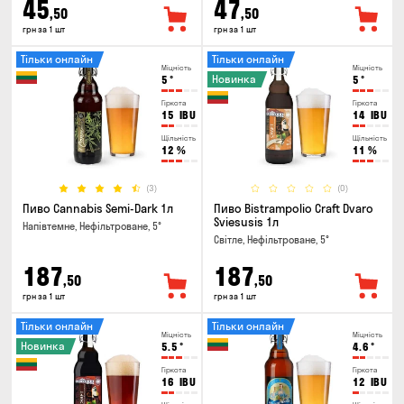
45
47
,50
,50
грн за 1 шт
грн за 1 шт
Тільки онлайн
Тільки онлайн
Міцність
Міцність
Новинка
5
°
5
°
Гіркота
Гіркота
15
IBU
14
IBU
Щільність
Щільність
12
%
11
%
(3)
(0)
Пиво Cannabis Semi-Dark 1л
Пиво Bistrampolio Craft Dvaro
Sviesusis 1л
Напівтемне, Нефільтроване, 5°
Світле, Нефільтроване, 5°
187
187
,50
,50
грн за 1 шт
грн за 1 шт
Тільки онлайн
Тільки онлайн
Міцність
Міцність
Новинка
5.5
°
4.6
°
Гіркота
Гіркота
16
IBU
12
IBU