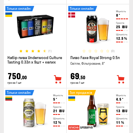
Тільки онлайн
Тільки онлайн
Міцність
8
°
Гіркота
25
IBU
Щільність
12.5
%
(1)
(0)
Набір пива Underwood Culture
Пиво Faxe Royal Strong 0.5л
Tasting 0.33л x 9шт + келих
Світле, Фільтроване, 8°
750
69
,00
,50
грн за 1 шт
грн за 1 шт
Тільки онлайн
Топ продажів
Міцність
Міцність
5
°
4.5
°
Гіркота
Гіркота
21
IBU
13
IBU
Щільність
Щільність
12
%
11
%