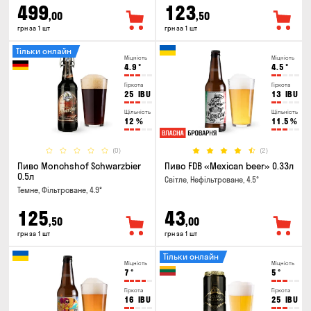
499
123
,00
,50
грн за 1 шт
грн за 1 шт
Тільки онлайн
Міцність
Міцність
4.9
°
4.5
°
Гіркота
Гіркота
25
IBU
13
IBU
Щільність
Щільність
12
%
11.5
%
(0)
(2)
Пиво Monchshof Schwarzbier
Пиво FDB «Mexican beer» 0.33л
0.5л
Світле, Нефільтроване, 4.5°
Темне, Фільтроване, 4.9°
125
43
,50
,00
грн за 1 шт
грн за 1 шт
Тільки онлайн
Міцність
Міцність
7
°
5
°
Гіркота
Гіркота
16
IBU
25
IBU