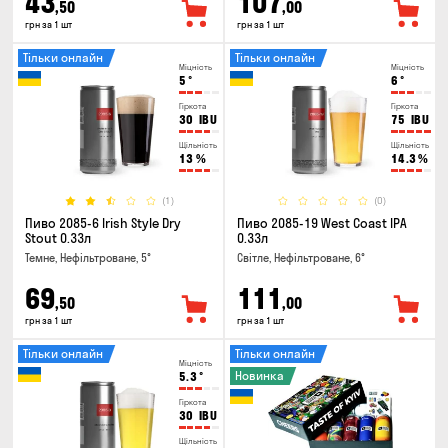
43
107
,50
,00
грн за 1 шт
грн за 1 шт
Тільки онлайн
Тільки онлайн
Міцність
Міцність
5
°
6
°
Гіркота
Гіркота
30
IBU
75
IBU
Щільність
Щільність
13
%
14.3
%
(1)
(0)
Пиво 2085-6 Irish Style Dry
Пиво 2085-19 West Coast IPA
Stout 0.33л
0.33л
Темне, Нефільтроване, 5°
Світле, Нефільтроване, 6°
69
111
,50
,00
грн за 1 шт
грн за 1 шт
Тільки онлайн
Тільки онлайн
Міцність
Новинка
5.3
°
Гіркота
30
IBU
Щільність