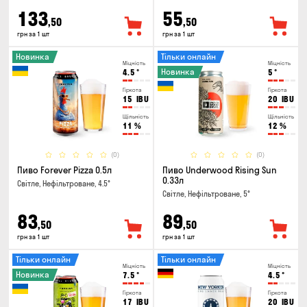
133
55
,50
,50
грн за 1 шт
грн за 1 шт
Новинка
Тільки онлайн
Міцність
Міцність
Новинка
4.5
°
5
°
Гіркота
Гіркота
15
IBU
20
IBU
Щільність
Щільність
11
%
12
%
(0)
(0)
Пиво Forever Pizza 0.5л
Пиво Underwood Rising Sun
0.33л
Світле, Нефільтроване, 4.5°
Світле, Нефільтроване, 5°
83
89
,50
,50
грн за 1 шт
грн за 1 шт
Тільки онлайн
Тільки онлайн
Міцність
Міцність
Новинка
7.5
°
4.5
°
Гіркота
Гіркота
17
IBU
20
IBU