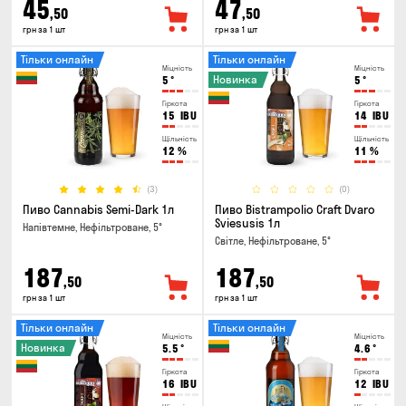
45
47
,50
,50
грн за 1 шт
грн за 1 шт
Тільки онлайн
Тільки онлайн
Міцність
Міцність
Новинка
5
°
5
°
Гіркота
Гіркота
15
IBU
14
IBU
Щільність
Щільність
12
%
11
%
(3)
(0)
Пиво Cannabis Semi-Dark 1л
Пиво Bistrampolio Craft Dvaro
Sviesusis 1л
Напівтемне, Нефільтроване, 5°
Світле, Нефільтроване, 5°
187
187
,50
,50
грн за 1 шт
грн за 1 шт
Тільки онлайн
Тільки онлайн
Міцність
Міцність
Новинка
5.5
°
4.6
°
Гіркота
Гіркота
16
IBU
12
IBU