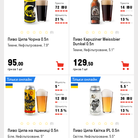
Гіркота
Гіркота
72
IBU
14
IBU
Щільність
Щільність
21
%
13
%
(0)
(0)
Пиво Ципа Чорна 0.5л
Пиво Kapuziner Weissbier
Dunkel 0.5л
Темне, Нефільтроване, 7.9°
Темне, Нефільтроване, 5.1°
95
129
,00
,50
грн за 1 шт
грн за 1 шт
Тільки онлайн
Тільки онлайн
Міцність
Міцність
5
°
5.5
°
Гіркота
Гіркота
12
IBU
36
IBU
Щільність
Щільність
11.5
%
13
%
(0)
(0)
Пиво Ципа на пшениці 0.5л
Пиво Ципа Квітка IPL 0.5л
Біле, Нефільтроване, 5°
Світле, Нефільтроване, 5.5°