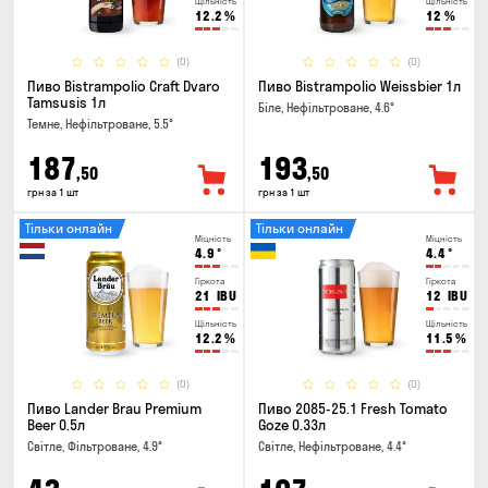
Щільність
Щільність
12.2
%
12
%
(0)
(0)
Пиво Bistrampolio Craft Dvaro
Пиво Bistrampolio Weissbier 1л
Tamsusis 1л
Біле, Нефільтроване, 4.6°
Темне, Нефільтроване, 5.5°
187
193
,50
,50
грн за 1 шт
грн за 1 шт
Тільки онлайн
Тільки онлайн
Міцність
Міцність
4.9
°
4.4
°
Гіркота
Гіркота
21
IBU
12
IBU
Щільність
Щільність
12.2
%
11.5
%
(0)
(0)
Пиво Lander Brau Premium
Пиво 2085-25.1 Fresh Tomato
Beer 0.5л
Goze 0.33л
Світле, Фільтроване, 4.9°
Світле, Нефільтроване, 4.4°