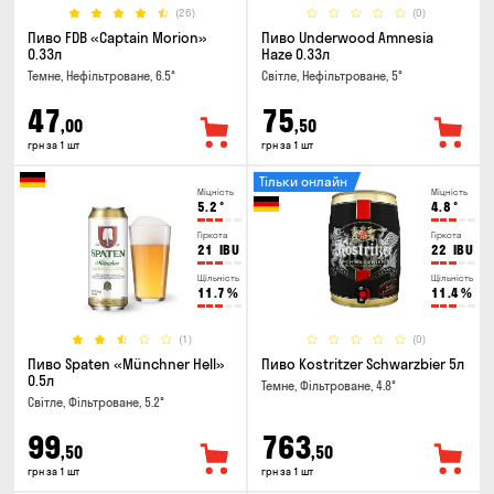
(26)
(0)
Пиво FDB «Captain Morion»
Пиво Underwood Amnesia
0.33л
Haze 0.33л
Темне, Нефільтроване, 6.5°
Світле, Нефільтроване, 5°
47
75
,00
,50
грн за 1 шт
грн за 1 шт
Тільки онлайн
Міцність
Міцність
5.2
°
4.8
°
Гіркота
Гіркота
21
IBU
22
IBU
Щільність
Щільність
11.7
%
11.4
%
(1)
(0)
Пиво Spaten «Münchner Hell»
Пиво Kostritzer Schwarzbier 5л
0.5л
Темне, Фільтроване, 4.8°
Світле, Фільтроване, 5.2°
99
763
,50
,50
грн за 1 шт
грн за 1 шт