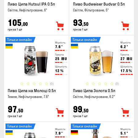
Пиво Ципа Hutsul IPA 0.5л
Пиво Budweiser Budvar 0.5л
Світле, Нефільтроване, 6°
Світле, Фільтроване, 5°
105
93
,00
,50
грн за 1 шт
грн за 1 шт
Тільки онлайн
Тільки онлайн
Міцність
Міцність
7.6
°
6.2
°
Гіркота
Гіркота
25
IBU
27
IBU
Щільність
Щільність
12
%
17.5
%
(0)
(0)
Пиво Ципа на Молоці 0.5л
Пиво Ципа Золота 0.5л
Темне, Нефільтроване, 7.6°
Світле, Нефільтроване, 6.2°
97
99
,50
,50
грн за 1 шт
грн за 1 шт
Тільки онлайн
Тільки онлайн
Міцність
Міцність
7.9
°
5.1
°