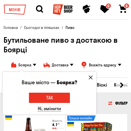
0
0
МЕНЮ
Головна
Сьогодні в пляшках
Пиво
Бутильоване пиво з достакою в
Боярці
Боярка
Доставка
Вкажіть адресу
Ваше місто —
Боярка?
Всі товари
Пиво
Сидр
Вино
Віскі
Коктейл
ТАК
ПИВО
ФІЛЬТР
Ні, змінити
Тільки онлайн
Міцність
4.7
°