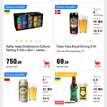
Тільки онлайн
Тільки онлайн
Міцність
8
°
Гіркота
25
IBU
Щільність
12.5
%
(1)
(0)
Набір пива Underwood Culture
Пиво Faxe Royal Strong 0.5л
Tasting 0.33л x 9шт + келих
Світле, Фільтроване, 8°
750
69
,00
,50
грн за 1 шт
грн за 1 шт
Тільки онлайн
Топ продажів
Міцність
Міцність
5
°
4.5
°
Гіркота
Гіркота
21
IBU
13
IBU
Щільність
Щільність
12
%
11
%