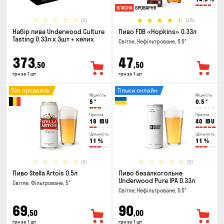
(0)
(28)
Набір пива Underwood Culture
Пиво FDB «Hopkins» 0.33л
Tasting 0.33л x 3шт + келих
Світле, Нефільтроване, 5.5°
373
47
,50
,50
грн за 1 шт
грн за 1 шт
Топ продажів
Тільки онлайн
Міцність
Міцність
5
°
0.5
°
Гіркота
Гіркота
18
IBU
40
IBU
Щільність
Щільність
11
%
11
%
(0)
(0)
Пиво Stella Artois 0.5л
Пиво безалкогольне
Underwood Pure IPA 0.33л
Світле, Фільтроване, 5°
Світле, Нефільтроване, 0.5°
69
90
,50
,00
грн за 1 шт
грн за 1 шт