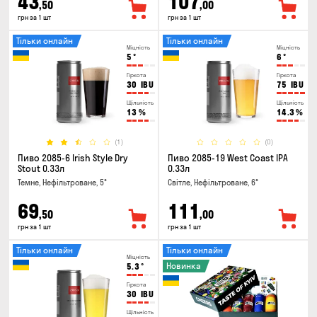
43
107
,50
,00
грн за 1 шт
грн за 1 шт
Тільки онлайн
Тільки онлайн
Міцність
Міцність
5
°
6
°
Гіркота
Гіркота
30
IBU
75
IBU
Щільність
Щільність
13
%
14.3
%
(1)
(0)
Пиво 2085-6 Irish Style Dry
Пиво 2085-19 West Coast IPA
Stout 0.33л
0.33л
Темне, Нефільтроване, 5°
Світле, Нефільтроване, 6°
69
111
,50
,00
грн за 1 шт
грн за 1 шт
Тільки онлайн
Тільки онлайн
Міцність
Новинка
5.3
°
Гіркота
30
IBU
Щільність