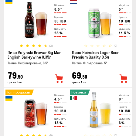
Міцність
Міцність
8.5
°
5
°
Гіркота
Гіркота
35
IBU
19
IBU
Щільність
Щільність
23
%
11.5
%
(3)
(0)
Пиво Volynski Browar Big Man
Пиво Heineken Lager Beer
English Barleywine 0.35л
Premium Quality 0.5л
Темне, Нефільтроване, 8.5°
Світле, Фільтроване, 5°
79
69
,50
,50
грн за 1 шт
грн за 1 шт
Топ продажів
Новинка
Міцність
Міцність
4.5
°
0
°
Гіркота
Гіркота
20
IBU
10
IBU
Щільність
Щільність
13
%
6
%
(5)
(0)