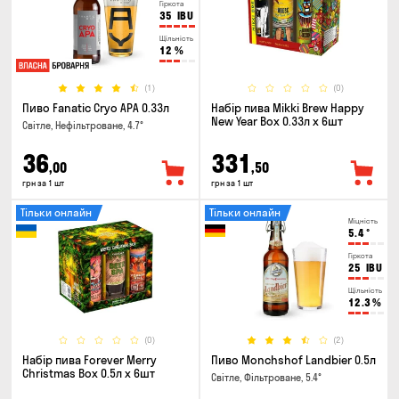
Гіркота
35
IBU
Щільність
12
%
(1)
(0)
Пиво Fanatic Cryo APA 0.33л
Набір пива Mikki Brew Happy
New Year Box 0.33л x 6шт
Світле, Нефільтроване, 4.7°
36
331
,00
,50
грн за 1 шт
грн за 1 шт
Тільки онлайн
Тільки онлайн
Міцність
5.4
°
Гіркота
25
IBU
Щільність
12.3
%
(0)
(2)
Набір пива Forever Merry
Пиво Monchshof Landbier 0.5л
Christmas Box 0.5л x 6шт
Світле, Фільтроване, 5.4°