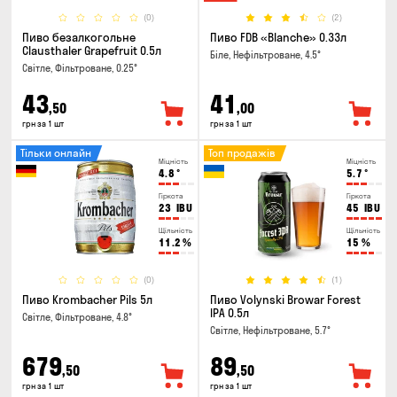
(0)
(2)
Пиво безалкогольне
Пиво FDB «Blanche» 0.33л
Clausthaler Grapefruit 0.5л
Біле, Нефільтроване, 4.5°
Світле, Фільтроване, 0.25°
43
41
,50
,00
грн за 1 шт
грн за 1 шт
Тільки онлайн
Топ продажів
Міцність
Міцність
4.8
°
5.7
°
Гіркота
Гіркота
23
IBU
45
IBU
Щільність
Щільність
11.2
%
15
%
(0)
(1)
Пиво Krombacher Pils 5л
Пиво Volynski Browar Forest
IPA 0.5л
Світле, Фільтроване, 4.8°
Світле, Нефільтроване, 5.7°
679
89
,50
,50
грн за 1 шт
грн за 1 шт