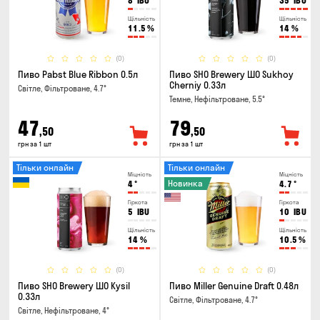
8
IBU
35
IBU
Щільність
Щільність
11.5
%
14
%
(0)
(0)
Пиво Pabst Blue Ribbon 0.5л
Пиво SHO Brewery ШО Sukhoy
Cherniy 0.33л
Світле, Фільтроване, 4.7°
Темне, Нефільтроване, 5.5°
47
79
,50
,50
грн за 1 шт
грн за 1 шт
Тільки онлайн
Тільки онлайн
Міцність
Міцність
Новинка
4
°
4.7
°
Гіркота
Гіркота
5
IBU
10
IBU
Щільність
Щільність
14
%
10.5
%
(0)
(0)
Пиво SHO Brewery ШО Kysil
Пиво Miller Genuine Draft 0.48л
0.33л
Світле, Фільтроване, 4.7°
Світле, Нефільтроване, 4°