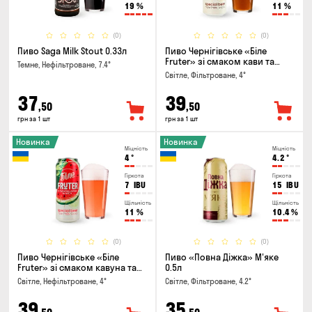
19
%
11
%
(0)
(0)
Пиво Saga Milk Stout 0.33л
Пиво Чернігівське «Біле
Fruter» зі смаком кави та
Темне, Нефільтроване, 7.4°
апельсину 0.5л
Світле, Фільтроване, 4°
37
39
,50
,50
грн за 1 шт
грн за 1 шт
Новинка
Новинка
Міцність
Міцність
4
°
4.2
°
Гіркота
Гіркота
7
IBU
15
IBU
Щільність
Щільність
11
%
10.4
%
(0)
(0)
Пиво Чернігівське «Біле
Пиво «Повна Діжка» М'яке
Fruter» зі смаком кавуна та
0.5л
м'яти 0.5л
Світле, Нефільтроване, 4°
Світле, Фільтроване, 4.2°
39
35