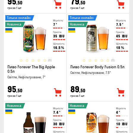
95
79
,50
,50
грн за 1 шт
грн за 1 шт
Тільки онлайн
Тільки онлайн
Міцність
Міцність
Новинка
Новинка
7
°
7.5
°
Гіркота
Гіркота
35
IBU
45
IBU
Щільність
Щільність
16.5
%
18
%
(0)
(0)
Пиво Forever The Big Apple
Пиво Forever Body Fusion 0.5л
0.5л
Світле, Нефільтроване, 7.5°
Світле, Нефільтроване, 7°
95
89
,50
,50
грн за 1 шт
грн за 1 шт
Новинка
Новинка
Міцність
Міцність
7.4
°
4
°
Гіркота
Гіркота
30
IBU
10
IBU
Щільність
Щільність