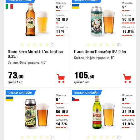
Міцність
Міцність
4.6
°
5
°
Гіркота
Гіркота
12
IBU
50
IBU
Щільність
Щільність
11
%
15.6
%
(0)
(0)
Пиво Birra Moretti L'autentica
Пиво Ципа Пломбір IPA 0.5л
0.33л
Світле, Нефільтроване, 5°
Світле, Фільтроване, 4.6°
73
105
,00
,50
грн за 1 шт
грн за 1 шт
Тільки онлайн
Тільки онлайн
Міцність
Міцність
6
°
5
°
Гіркота
Гіркота
50
IBU
32
IBU
Щільність
Щільність
14.5
%
11.9
%
(0)
(0)