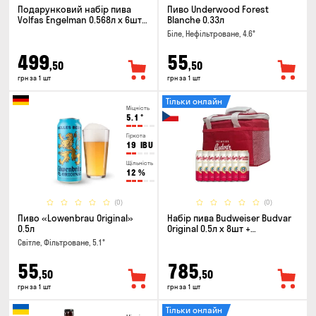
Подарунковий набір пива
Пиво Underwood Forest
Volfas Engelman 0.568л x 6шт +
Blanche 0.33л
келих 0.568л
Біле, Нефільтроване, 4.6°
499
55
,50
,50
грн за 1 шт
грн за 1 шт
Тільки онлайн
Міцність
5.1
°
Гіркота
19
IBU
Щільність
12
%
(0)
(0)
Пиво «Lowenbrau Original»
Набір пива Budweiser Budvar
0.5л
Original 0.5л х 8шт +
термосумка
Світле, Фільтроване, 5.1°
55
785
,50
,50
грн за 1 шт
грн за 1 шт
Тільки онлайн