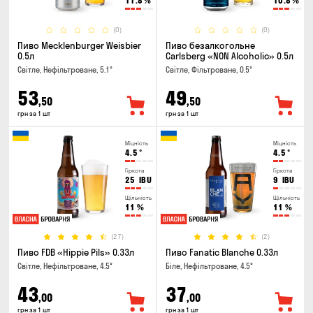
11.8
%
10.8
%
(0)
(0)
Пиво Mecklenburger Weisbier
Пиво безалкогольне
0.5л
Carlsberg «NON Alcoholic» 0.5л
Світле, Нефільтроване, 5.1°
Світле, Фільтроване, 0.5°
53
49
,50
,50
грн за 1 шт
грн за 1 шт
Міцність
Міцність
4.5
°
4.5
°
Гіркота
Гіркота
25
IBU
9
IBU
Щільність
Щільність
11
%
11
%
(27)
(2)
Пиво FDB «Hippie Pils» 0.33л
Пиво Fanatic Blanche 0.33л
Світле, Нефільтроване, 4.5°
Біле, Нефільтроване, 4.5°
43
37
,00
,00
грн за 1 шт
грн за 1 шт