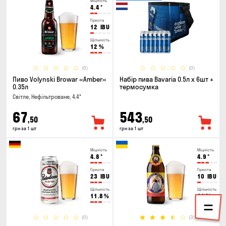
Міцність
4.4
°
Гіркота
12
IBU
Щільність
12
%
(0)
(0)
Пиво Volynski Browar «Amber»
Набір пива Bavaria 0.5л х 6шт +
0.35л
термосумка
Світле, Нефільтроване, 4.4°
67
543
,50
,50
грн за 1 шт
грн за 1 шт
Міцність
Міцність
4.8
°
4.9
°
Гіркота
Гіркота
23
IBU
10
IBU
Щільність
Щільність
11.8
%
11
%
(0)
(3)