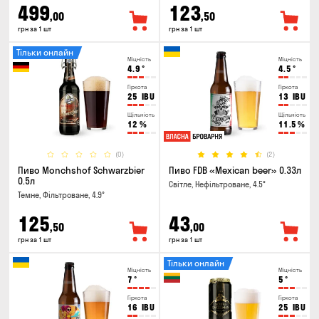
499
123
,00
,50
грн за 1 шт
грн за 1 шт
Тільки онлайн
Міцність
Міцність
4.9
°
4.5
°
Гіркота
Гіркота
25
IBU
13
IBU
Щільність
Щільність
12
%
11.5
%
(0)
(2)
Пиво Monchshof Schwarzbier
Пиво FDB «Mexican beer» 0.33л
0.5л
Світле, Нефільтроване, 4.5°
Темне, Фільтроване, 4.9°
125
43
,50
,00
грн за 1 шт
грн за 1 шт
Тільки онлайн
Міцність
Міцність
7
°
5
°
Гіркота
Гіркота
16
IBU
25
IBU