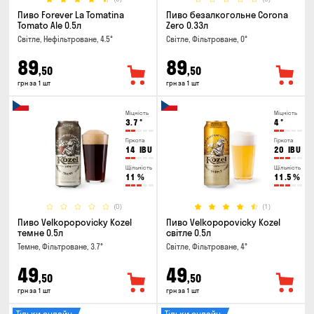
Пиво Forever La Tomatina
Пиво безалкогольне Corona
Tomato Ale 0.5л
Zero 0.33л
Світле, Нефільтроване, 4.5°
Світле, Фільтроване, 0°
89
89
,50
,50
грн за 1 шт
грн за 1 шт
Міцність
Міцність
3.7
°
4
°
Гіркота
Гіркота
14
IBU
20
IBU
Щільність
Щільність
11
%
11.5
%
(0)
(1)
Пиво Velkopopovicky Kozel
Пиво Velkopopovicky Kozel
темне 0.5л
світле 0.5л
Темне, Фільтроване, 3.7°
Світле, Фільтроване, 4°
49
49
,50
,50
грн за 1 шт
грн за 1 шт
Тільки онлайн
Тільки онлайн