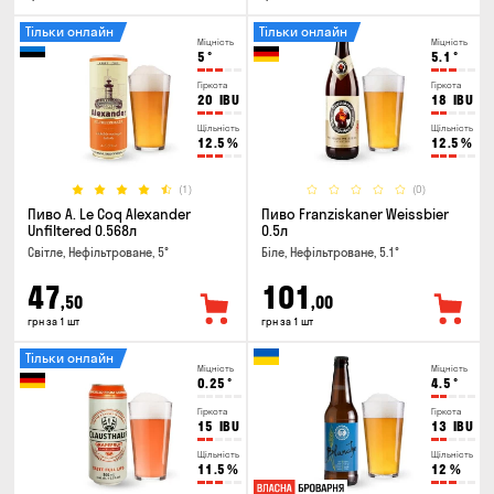
Тільки онлайн
Тільки онлайн
Міцність
Міцність
5
°
5.1
°
Гіркота
Гіркота
20
IBU
18
IBU
Щільність
Щільність
12.5
%
12.5
%
(1)
(0)
Пиво A. Le Coq Alexander
Пиво Franziskaner Weissbier
Unfiltered 0.568л
0.5л
Світле, Нефільтроване, 5°
Біле, Нефільтроване, 5.1°
47
101
,50
,00
грн за 1 шт
грн за 1 шт
Тільки онлайн
Міцність
Міцність
0.25
°
4.5
°
Гіркота
Гіркота
15
IBU
13
IBU
Щільність
Щільність
11.5
%
12
%