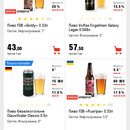
Щільність
Щільність
20
%
13.5
%
(30)
(0)
Пиво FDB «Goldy» 0.33л
Пиво Volfas Engelman Galaxy
Lager 0.568л
Світле, Нефільтроване, 7°
Світле, Фільтроване, 5°
43
57
,00
,50
грн за 1 шт
грн за 1 шт
Тільки онлайн
Міцність
Міцність
0
°
5.5
°
Гіркота
Гіркота
15
IBU
60
IBU
Щільність
Щільність
11.5
%
17.5
%
(0)
(26)
Пиво безалкогольне
Пиво FDB «Puaripa» 0.33л
Clausthaler Classic 0.5л
Світле, Нефільтроване, 5.5°
Світле, Фільтроване, 0°