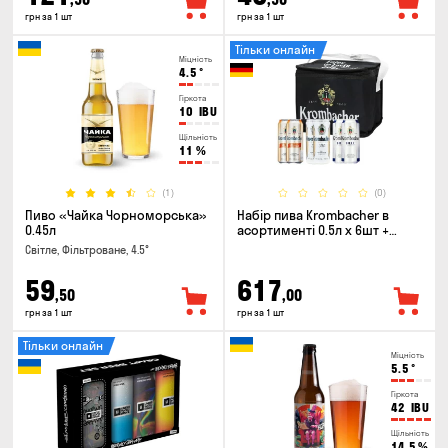
грн за 1 шт
грн за 1 шт
Тільки онлайн
Міцність
4.5
°
Гіркота
10
IBU
Щільність
11
%
(1)
(0)
Пиво «Чайка Чорноморська»
Набір пива Krombacher в
0.45л
асортименті 0.5л х 6шт +
термосумка
Світле, Фільтроване, 4.5°
59
617
,50
,00
грн за 1 шт
грн за 1 шт
Тільки онлайн
Міцність
5.5
°
Гіркота
42
IBU
Щільність
14.5
%