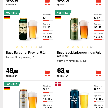
,50
,50
грн за 1 шт
грн за 1 шт
Новинка
Новинка
Міцність
Міцність
5
°
5.6
°
Гіркота
Гіркота
21
IBU
35
IBU
Щільність
Щільність
11.2
%
13.2
%
(0)
(0)
Пиво Darguner Pilsener 0.5л
Пиво Mecklenburger India Pale
Ale 0.5л
Світле, Фільтроване, 5°
Світле, Фільтроване, 5.6°
49
63
,50
,50
грн за 1 шт
грн за 1 шт
Новинка
Міцність
Міцність
5.1
°
0.5
°
Гіркота
Гіркота
14
IBU
10
IBU
Щільність
Щільність