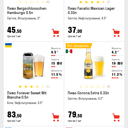
(0)
(2)
Пиво Bergschlosschen
Пиво Fanatic Mexican Lager
Hamburgo 0.5л
0.33л
Світле, Фільтроване, 5°
Світле, Нефільтроване, 4.5°
45
37
,50
,00
грн за 1 шт
грн за 1 шт
Топ продажів
Міцність
Міцність
4.5
°
4.2
°
Гіркота
Гіркота
15
IBU
19
IBU
Щільність
Щільність
11.5
%
11.3
%
(1)
(0)
Пиво Forever Sweet Wit
Пиво Corona Extra 0.33л
Blanche 0.5л
Світле, Фільтроване, 4.2°
Біле, Нефільтроване, 4.5°
83
79
,50
,50
грн за 1 шт
грн за 1 шт