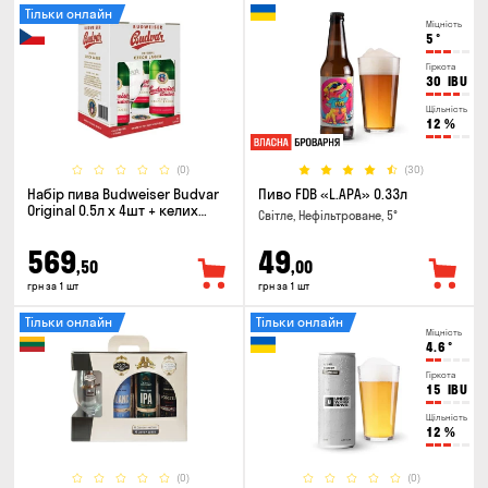
Тільки онлайн
Міцність
5
°
Гіркота
30
IBU
Щільність
12
%
(0)
(30)
Набір пива Budweiser Budvar
Пиво FDB «L.APA» 0.33л
Original 0.5л х 4шт + келих
Світле, Нефільтроване, 5°
0.33л
569
49
,50
,00
грн за 1 шт
грн за 1 шт
Тільки онлайн
Тільки онлайн
Міцність
4.6
°
Гіркота
15
IBU
Щільність
12
%
(0)
(0)