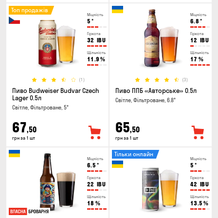
Топ продажів
Міцність
Міцність
5
°
6.8
°
Гіркота
Гіркота
32
IBU
12
IBU
Щільність
Щільність
11.9
%
17
%
(1)
(3)
Пиво Budweiser Budvar Czech
Пиво ППБ «Авторське» 0.5л
Lager 0.5л
Світле, Фільтроване, 6.8°
Світле, Фільтроване, 5°
67
65
,50
,50
грн за 1 шт
грн за 1 шт
Тільки онлайн
Міцність
Міцність
6.5
°
5
°
Гіркота
Гіркота
22
IBU
42
IBU
Щільність
Щільність
18
%
13.5
%