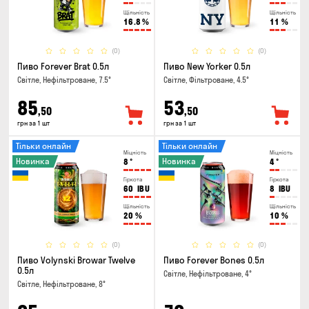
Щільність
Щільність
16.8
%
11
%
(0)
(0)
Пиво Forever Brat 0.5л
Пиво New Yorker 0.5л
Світле, Нефільтроване, 7.5°
Світле, Фільтроване, 4.5°
85
53
,50
,50
грн за 1 шт
грн за 1 шт
Тільки онлайн
Тільки онлайн
Міцність
Міцність
Новинка
Новинка
8
°
4
°
Гіркота
Гіркота
60
IBU
8
IBU
Щільність
Щільність
20
%
10
%
(0)
(0)
Пиво Volynski Browar Twelve
Пиво Forever Bones 0.5л
0.5л
Світле, Нефільтроване, 4°
Світле, Нефільтроване, 8°