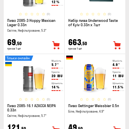
12
%
(0)
(0)
Пиво 2085-3 Hoppy Mexican
Набір пива Underwood Taste
Lager 0.33л
of Kyiv 0.33л x 7шт
Світле, Нефільтроване, 5.3°
69
663
,50
,50
грн за 1 шт
грн за 1 шт
Тільки онлайн
Міцність
Міцність
5.7
°
4.9
°
Гіркота
Гіркота
20
IBU
11
IBU
Щільність
Щільність
14
%
11.5
%
(0)
(0)
Пиво 2085-16.1 AZACCA NEIPA
Пиво Oettinger Weissbier 0.5л
0.33л
Біле, Нефільтроване, 4.9°
Світле, Нефільтроване, 5.7°
121
49
,50
,50