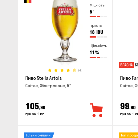
Міцність
5
°
Гіркота
18
IBU
Щільність
11
%
(4)
Пиво Stella Artois
Пиво Fa
Світле, Фільтроване, 5°
Світле, Ф
105
99
,90
,90
грн за 1 кг
грн за 1 к
Тільки онлайн
Топ прод