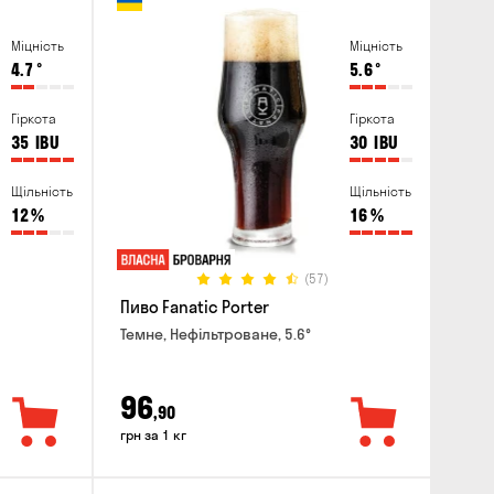
Міцність
Міцність
4.7
°
5.6
°
Гіркота
Гіркота
35
IBU
30
IBU
Щільність
Щільність
12
%
16
%
(57)
Пиво Fanatic Porter
Темне, Нефільтроване, 5.6°
96
,90
грн за 1 кг