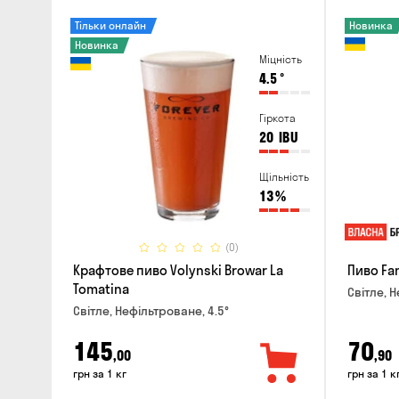
Тільки онлайн
Новинка
Новинка
Міцність
4.5
°
Гіркота
20
IBU
Щільність
13
%
(0)
Крафтове пиво Volynski Browar La
Пиво Fa
Tomatina
Світле, Н
Світле, Нефільтроване, 4.5°
145
70
,00
,90
грн за 1 кг
грн за 1 к