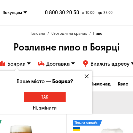
0 800 30 20 50
Покупцям
з 10:00 - до 22:00
Головна
Сьогодні на кранах
Пиво
Розливне пиво в Боярці
Боярка
Доставка
Вкажіть адресу
Ваше місто —
Боярка?
Всі товари
Пиво
Сидр
Вино
Лимонад
Квас
ТАК
Ні, змінити
Тільки онлайн