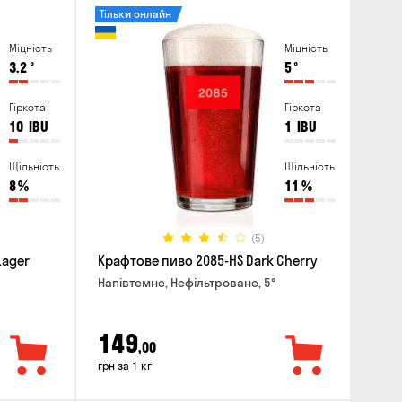
Тільки онлайн
Міцність
Міцність
3.2
°
5
°
Гіркота
Гіркота
10
IBU
1
IBU
Щільність
Щільність
8
%
11
%
(5)
Lager
Крафтове пиво 2085-HS Dark Cherry
Напівтемне, Нефільтроване, 5°
149
,00
грн за 1 кг