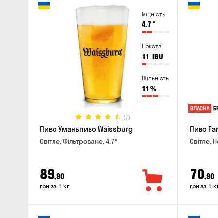
Міцність
4.7
°
Гіркота
11
IBU
Щільність
11
%
(7)
Пиво Уманьпиво Waissburg
Пиво Fa
Світле, Фільтроване, 4.7°
Світле, Н
89
70
,90
,90
грн за 1 кг
грн за 1 к