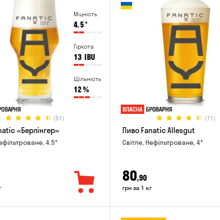
Міцність
4.5
°
Гіркота
13
IBU
Щільність
12
%
(51)
(71)
natic «Берлінгер»
Пиво Fanatic Allesgut
ефільтроване, 4.5°
Світле, Нефільтроване, 4°
80
,90
г
грн за 1 кг