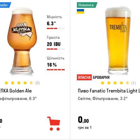
лайн
Новинка
Міцність
6.3
°
Гіркота
20
IBU
Щільність
16
%
(5)
(1)
ПКА Golden Ale
Пиво Fanatic Trembita Light 
ефільтроване, 6.3°
Світле, Фільтроване, 3.2°
0
0
,00
г
грн за 1