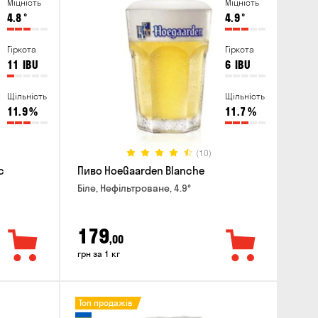
Міцність
Міцність
4.8
°
4.9
°
Гіркота
Гіркота
11
IBU
6
IBU
Щільність
Щільність
11.9
%
11.7
%
(10)
c
Пиво HoeGaarden Blanche
Біле, Нефільтроване, 4.9°
179
,00
грн за 1 кг
Топ продажів