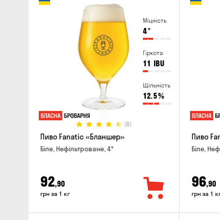
Міцність
4
°
Гіркота
11
IBU
Щільність
12.5
%
(8)
Пиво Fanatic «Бланшер»
Пиво Fan
Біле, Нефільтроване, 4°
Біле, Неф
92
96
,90
,90
грн за 1 кг
грн за 1 к