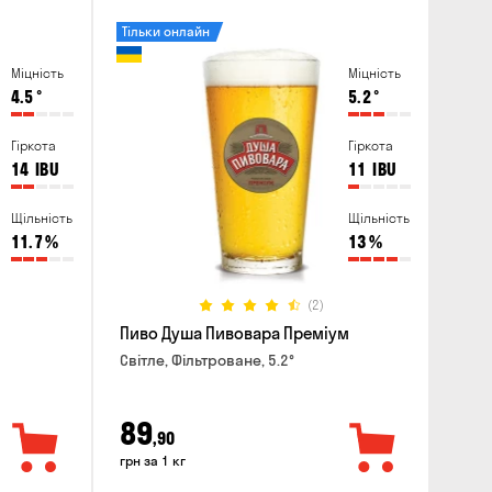
Тільки онлайн
Міцність
Міцність
4.5
°
5.2
°
Гіркота
Гіркота
14
IBU
11
IBU
Щільність
Щільність
11.7
%
13
%
(2)
Пиво Душа Пивовара Преміум
Світле, Фільтроване, 5.2°
89
,90
грн за 1 кг