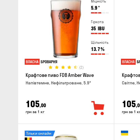
Міцність
5.9
°
Гіркота
35
IBU
Щільність
13.7
%
(2)
Крафтове пиво FDB Amber Wave
Крафтове
Напівтемне, Нефільтроване, 5.9°
Світле, 
105
105
,00
,0
грн за 1 кг
грн за 1 к
Тільки онлайн