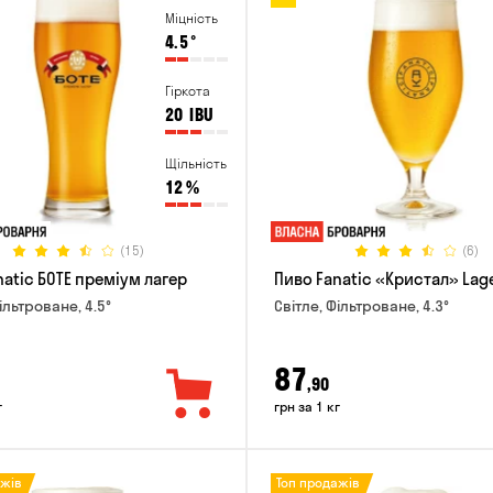
Міцність
4.5
°
Гіркота
20
IBU
Щільність
12
%
(15)
(6)
natic БОТЕ преміум лагер
Пиво Fanatic «Кристал» Lag
ільтроване, 4.5°
Світле, Фільтроване, 4.3°
87
,90
г
грн за 1 кг
ажів
Топ продажів