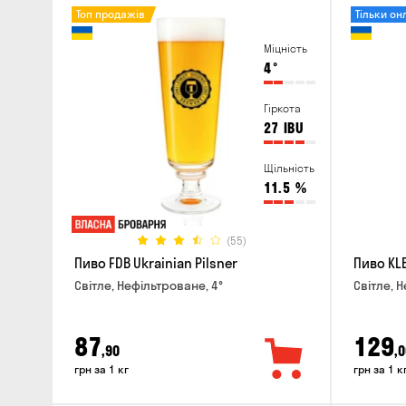
Топ продажів
Тільки он
Міцність
4
°
Гіркота
27
IBU
Щільність
11.5
%
(55)
Пиво FDB Ukrainian Pilsner
Пиво KLE
Світле, Нефільтроване, 4°
Світле, Н
87
129
,90
,0
грн за 1 кг
грн за 1 к