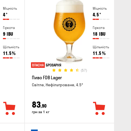
Міцність
Міцність
4
°
4.5
°
Гіркота
Гіркота
9
IBU
18
IBU
Щільність
Щільність
11.5
%
11.5
%
(57)
Пиво FDB Lager
Світле, Нефільтроване, 4.5°
83
,90
грн за 1 кг