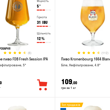
Міцність
5
°
Гіркота
31
IBU
Щільність
12
%
(6)
(112)
 пиво FDB Fresh Session IPA
Пиво Kronenbourg 1664 Blan
Нефільтроване, 5°
Біле, Нефільтроване, 4.8°
109
0
,00
г
грн за 1 кг
Топ продажів