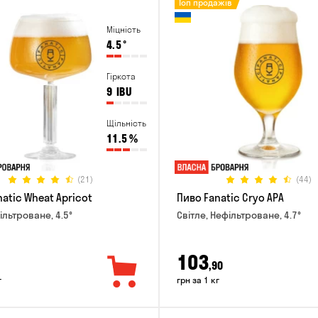
Топ продажів
Міцність
4.5
°
Гіркота
9
IBU
Щільність
11.5
%
(21)
(44)
atic Wheat Apricot
Пиво Fanatic Cryo APA
ільтроване, 4.5°
Світле, Нефільтроване, 4.7°
103
,90
г
грн за 1 кг