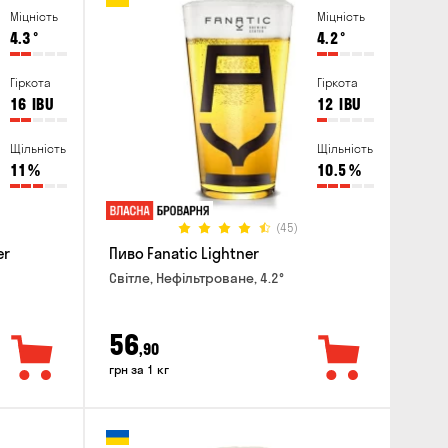
Міцність
Міцність
4.3
°
4.2
°
Гіркота
Гіркота
16
IBU
12
IBU
Щільність
Щільність
11
%
10.5
%
(45)
er
Пиво Fanatic Lightner
Світле, Нефільтроване, 4.2°
56
,90
грн за 1 кг