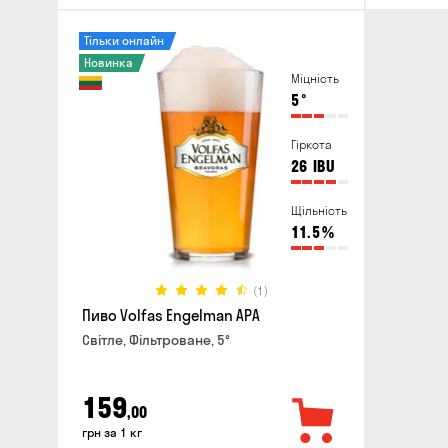
Тільки онлайн
Новинка
Міцність
5
°
Гіркота
26
IBU
Щільність
11.5
%
(1)
Пиво Volfas Engelman APA
Світле, Фільтроване, 5°
159
,00
грн за 1 кг