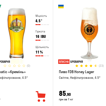
Міцність
4.5
°
Гіркота
16
IBU
Щільність
11
%
(0)
(23)
natic «Кремінь»
Пиво FDB Honey Lager
ефільтроване, 4.5°
Світле, Нефільтроване, 4.5°
85
,90
г
грн за 1 кг