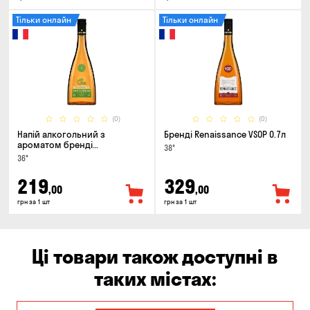
Тільки онлайн
Тільки онлайн
(0)
(0)
Напій алкогольний з
Бренді Renaissance VSOP 0.7л
ароматом бренді
38°
Renaissance Cinamon & Apple
36°
0.5л
219
329
,00
,00
грн за 1 шт
грн за 1 шт
Ці товари також доступні в
таких містах: