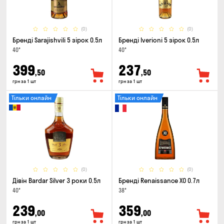
(0)
(0)
Бренді Sarajishvili 5 зірок 0.5л
Бренді Iverioni 5 зірок 0.5л
40°
40°
399
237
,50
,50
грн за 1 шт
грн за 1 шт
Тільки онлайн
Тільки онлайн
(0)
(0)
Дівін Bardar Silver 3 роки 0.5л
Бренді Renaissance XO 0.7л
40°
38°
239
359
,00
,00
грн за 1 шт
грн за 1 шт