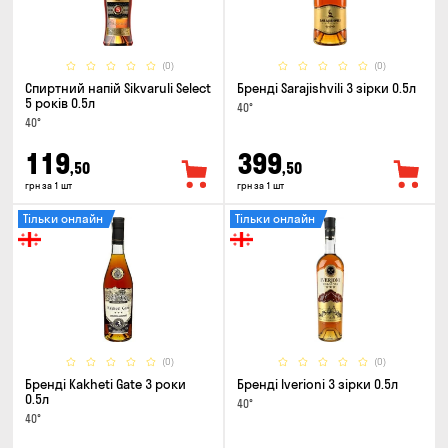
(0)
(0)
Спиртний напій Sikvaruli Select
Бренді Sarajishvili 3 зірки 0.5л
5 років 0.5л
40°
40°
119
399
,50
,50
грн за 1 шт
грн за 1 шт
Тільки онлайн
Тільки онлайн
(0)
(0)
Бренді Kakheti Gate 3 роки
Бренді Iverioni 3 зірки 0.5л
0.5л
40°
40°