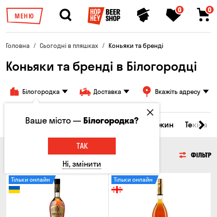
0
0
МЕНЮ
Головна
Сьогодні в пляшках
Коньяки та бренді
Коньяки та бренді в Білогородці
Білогородка
Доставка
Вкажіть адресу
Ваше місто —
Білогородка?
кери та настоянки
Коньяки та бренді
Джин
Текіла
ТАК
КОНЬЯКИ ТА БРЕНДІ
ФІЛЬТР
Ні, змінити
Тільки онлайн
Тільки онлайн