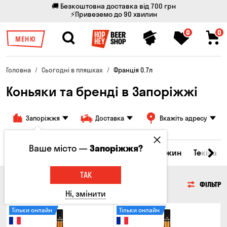
🚚 Безкоштовна доставка від 700 грн
⚡Привеземо до 90 хвилин
0
0
МЕНЮ
Головна
Сьогодні в пляшках
Франція 0.7л
Коньяки та бренді в Запоріжжі
Запоріжжя
Доставка
Вкажіть адресу
Ваше місто —
Запоріжжя?
кери та настоянки
Коньяки та бренді
Джин
Текіла
ТАК
КОНЬЯКИ ТА БРЕНДІ
ФІЛЬТР
Ні, змінити
Тільки онлайн
Тільки онлайн