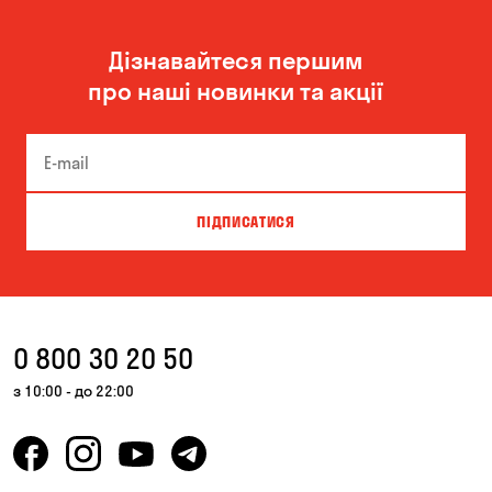
Миколаїв
Одеса
Дізнавайтеся першим
Олександрівка
Чорноморськ
про наші новинки та акції
ПІДПИСАТИСЯ
0 800 30 20 50
з 10:00 - до 22:00