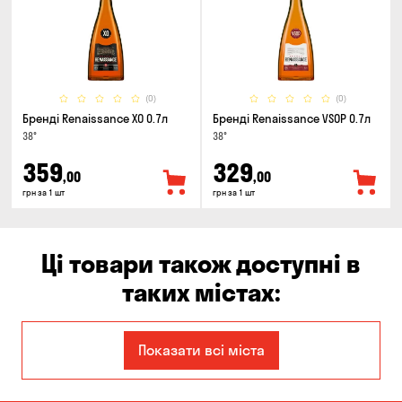
(0)
(0)
Бренді Renaissance XO 0.7л
Бренді Renaissance VSOP 0.7л
38°
38°
359
329
,00
,00
грн за 1 шт
грн за 1 шт
Ці товари також доступні в
таких містах:
Дніпро
Кам'янське
Показати всі міста
Київ
Кропивницький