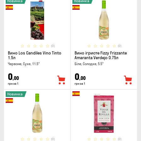
Новинка
Новинка
(0)
(0)
Вино Los Candiles Vino Tinto
Вино ігристе Fizzy Frizzante
1.5л
Amaranta Verdejo 0.75л
Червоне, Сухе, 11.5°
Біле, Солодке, 5.5°
0
0
,00
,00
грн за 1
грн за 1
Новинка
(0)
(0)