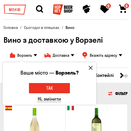
0
0
МЕНЮ
Головна
Сьогодні в пляшках
Вино
Вино з доставкою у Ворзелі
Ворзель
Доставка
Вкажіть адресу
Ваше місто —
Ворзель?
і товари
Пиво
Сидр
Вино
Віскі
Коктейлі
Горі
ТАК
ВИНО
ФІЛЬТР
Ні, змінити