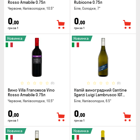
Rosso Amabile 0.75л
Rubicone 0.75л
Червоне, Напівсолодке, 10.5°
Біле, Солодке, 7°
0
0
,00
,00
грн за 1
грн за 1
Новинка
Новинка
(0)
(0)
Вино Villa Francesca Vino
Напій виноградний Cantine
Rosso Amabile 0.75л
Sgarzi Luigi Lambrusco IGT
Emilia Bianca Frizziante 0.75л
Червоне, Напівсолодке, 10.5°
Біле, Напівсолодке, 6.5°
0
0
,00
,00
грн за 1
грн за 1
Новинка
Новинка