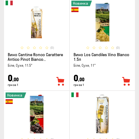
Новинка
(0)
(0)
Вино Cantine Ronco Carattere
Вино Los Candiles Vino Blanco
Antico Pinot Bianco
1.5л
Chardonnay Rubicone IGT 0.25л
Біле, Сухе, 11.5°
Біле, Сухе, 11°
0
0
,00
,00
грн за 1
грн за 1
Новинка