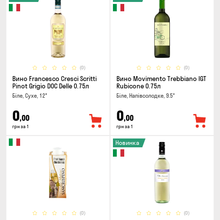
(0)
(0)
Вино Francesco Cresci Scritti
Вино Movimento Trebbiano IGT
Pinot Grigio DOC Delle 0.75л
Rubicone 0.75л
Біле, Сухе, 12°
Біле, Напівсолодке, 9.5°
0
0
,00
,00
грн за 1
грн за 1
Новинка
(0)
(0)