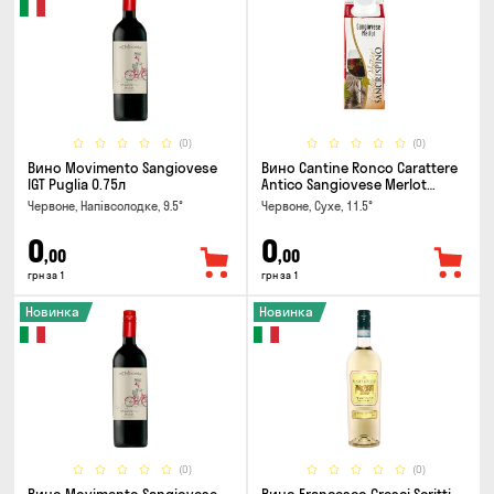
(0)
(0)
Вино Movimento Sangiovese
Вино Cantine Ronco Carattere
IGT Puglia 0.75л
Antico Sangiovese Merlot
Rubicone IGT 0.25л
Червоне, Напівсолодке, 9.5°
Червоне, Сухе, 11.5°
0
0
,00
,00
грн за 1
грн за 1
Новинка
Новинка
(0)
(0)