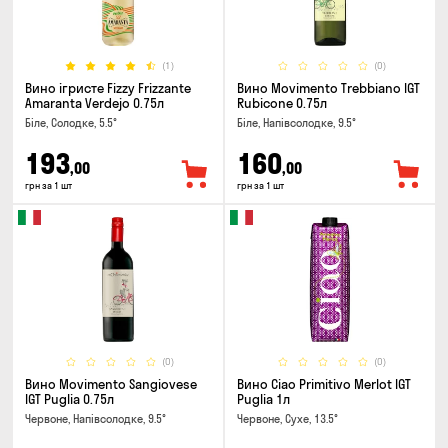
(1)
(0)
Вино ігристе Fizzy Frizzante
Вино Movimento Trebbiano IGT
Amaranta Verdejo 0.75л
Rubicone 0.75л
Біле, Солодке, 5.5°
Біле, Напівсолодке, 9.5°
193
160
,00
,00
грн за 1 шт
грн за 1 шт
(0)
(0)
Вино Movimento Sangiovese
Вино Ciao Primitivo Merlot IGT
IGT Puglia 0.75л
Puglia 1л
Червоне, Напівсолодке, 9.5°
Червоне, Сухе, 13.5°