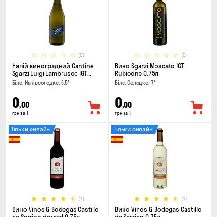
(0)
(0)
Напій виноградний Cantine
Вино Sgarzi Moscato IGT
Sgarzi Luigi Lambrusco IGT
Rubicone 0.75л
Emilia Bianca Frizziante 0.75л
Біле, Напівсолодке, 6.5°
Біле, Солодке, 7°
0
0
,00
,00
грн за 1
грн за 1
Тільки онлайн
Тільки онлайн
(1)
(1)
Вино Vinos & Bodegas Castillo
Вино Vinos & Bodegas Castillo
de Sarrion dry red 0.75л
de Sarrion 0.75л