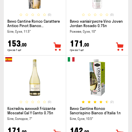
(0)
(0)
Вино Cantine Ronco Carattere
Вино напівігристе Vino Joven
Antico Pinot Bianco
Jordan Rosado 0.75л
Chardonnay Rubicone IGT 1л
Біле, Сухе, 11.5°
Рожеве, Сухе, 10°
153
171
,00
,00
грн за 1 шт
грн за 1 шт
(0)
(2)
Коктейль винний Frizzante
Вино Cantine Ronco
Moscatel Cal Y Canto 0.75л
Sancrispino Bianco d'Italia 1л
Біле, Солодке, 7°
Біле, Сухе, 10.5°
171
142