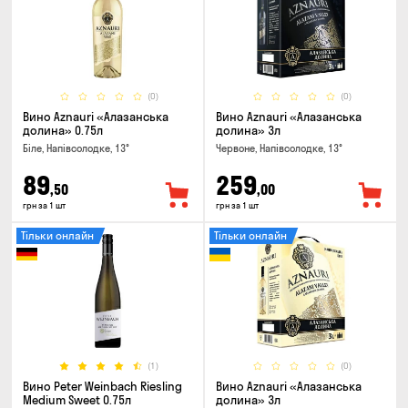
(0)
(0)
Вино Aznauri «Алазанська
Вино Aznauri «Алазанська
долина» 0.75л
долина» 3л
Біле, Напівсолодке, 13°
Червоне, Напівсолодке, 13°
89
259
,50
,00
грн за 1 шт
грн за 1 шт
Тільки онлайн
Тільки онлайн
(1)
(0)
Вино Peter Weinbach Riesling
Вино Aznauri «Алазанська
Medium Sweet 0.75л
долина» 3л