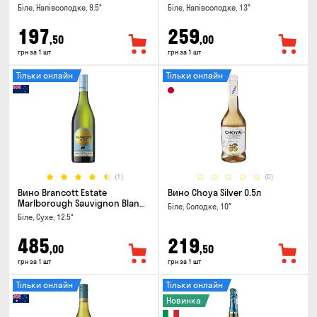
Біле, Напівсолодке, 9.5°
Біле, Напівсолодке, 13°
197
259
,50
,00
грн за 1 шт
грн за 1 шт
Тільки онлайн
Тільки онлайн
(1)
(0)
Вино Brancott Estate
Вино Choya Silver 0.5л
Marlborough Sauvignon Blanc
Біле, Солодке, 10°
0.75л
Біле, Сухе, 12.5°
485
219
,00
,50
грн за 1 шт
грн за 1 шт
Тільки онлайн
Тільки онлайн
Новинка