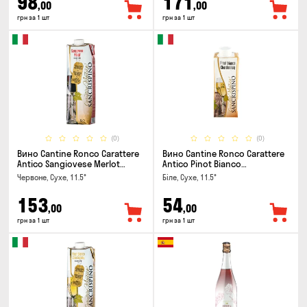
98
171
,00
,00
грн за 1 шт
грн за 1 шт
(0)
(0)
Вино Cantine Ronco Carattere
Вино Cantine Ronco Carattere
Antico Sangiovese Merlot
Antico Pinot Bianco
Rubicone IGT 1л
Chardonnay Rubicone IGT 0.25л
Червоне, Сухе, 11.5°
Біле, Сухе, 11.5°
153
54
,00
,00
грн за 1 шт
грн за 1 шт