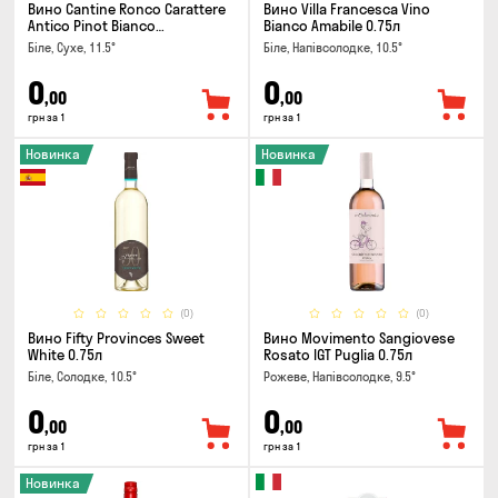
Вино Cantine Ronco Carattere
Вино Villa Francesca Vino
Antico Pinot Bianco
Bianco Amabile 0.75л
Chardonnay Rubicone IGT 0.25л
Біле, Сухе, 11.5°
Біле, Напівсолодке, 10.5°
0
0
,00
,00
грн за 1
грн за 1
Новинка
Новинка
(0)
(0)
Вино Fifty Provinces Sweet
Вино Movimento Sangiovese
White 0.75л
Rosato IGT Puglia 0.75л
Біле, Солодке, 10.5°
Рожеве, Напівсолодке, 9.5°
0
0
,00
,00
грн за 1
грн за 1
Новинка