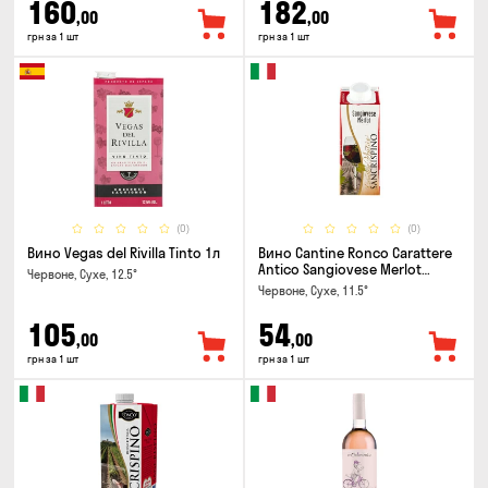
160
182
,00
,00
грн за 1 шт
грн за 1 шт
(0)
(0)
Вино Vegas del Rivilla Tinto 1л
Вино Cantine Ronco Carattere
Antico Sangiovese Merlot
Червоне, Сухе, 12.5°
Rubicone IGT 0.25л
Червоне, Сухе, 11.5°
105
54
,00
,00
грн за 1 шт
грн за 1 шт