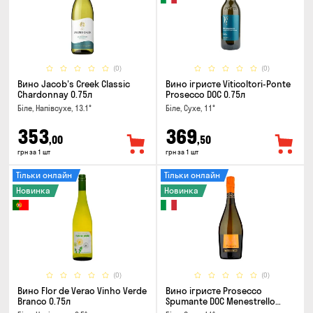
(0)
(0)
Вино Jacob's Creek Classic
Вино ігристе Viticoltori-Ponte
Chardonnay 0.75л
Prosecco DOC 0.75л
Біле, Напівсухе, 13.1°
Біле, Сухе, 11°
353
369
,00
,50
грн за 1 шт
грн за 1 шт
Тільки онлайн
Тільки онлайн
Новинка
Новинка
(0)
(0)
Вино Flor de Verao Vinho Verde
Вино ігристе Prosecco
Branco 0.75л
Spumante DOC Menestrello
0.75л