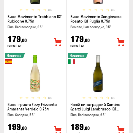
(0)
(0)
Вино Movimento Trebbiano IGT
Вино Movimento Sangiovese
Rubicone 0.75л
Rosato IGT Puglia 0.75л
Біле, Напівсолодке, 9.5°
Рожеве, Напівсолодке, 9.5°
179
179
,00
,00
грн за 1 шт
грн за 1 шт
Новинка
Новинка
(0)
(0)
Вино ігристе Fizzy Frizzante
Напій виноградний Cantine
Amaranta Verdejo 0.75л
Sgarzi Luigi Lambrusco IGT
Emilia Bianca Frizziante 0.75л
Біле, Солодке, 5.5°
Біле, Напівсолодке, 6.5°
199
189
,00
,00