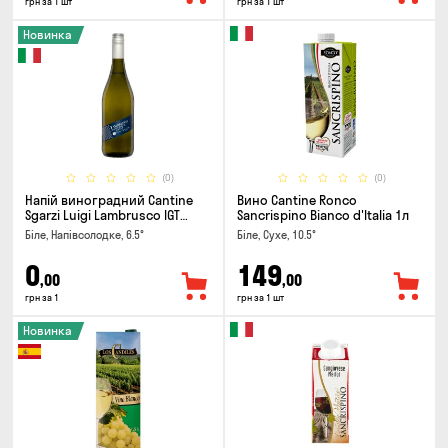
грн за 1 шт
грн за 1 шт
Новинка
(0)
(0)
Напій виноградний Cantine
Вино Cantine Ronco
Sgarzi Luigi Lambrusco IGT
Sancrispino Bianco d'Italia 1л
Emilia Bianca Frizziante 0.75л
Біле, Напівсолодке, 6.5°
Біле, Сухе, 10.5°
0
149
,00
,00
грн за 1
грн за 1 шт
Новинка