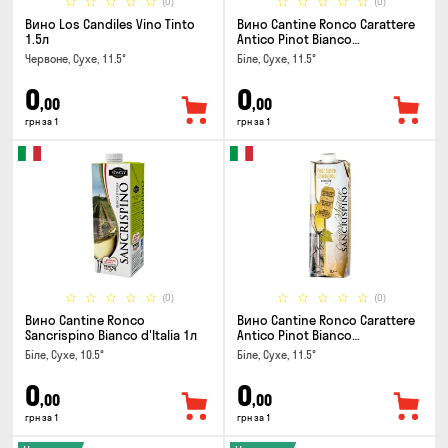
(0)
(0)
Вино Los Candiles Vino Tinto
Вино Cantine Ronco Carattere
1.5л
Antico Pinot Bianco
Chardonnay Rubicone IGT 1л
Червоне, Сухе, 11.5°
Біле, Сухе, 11.5°
0
0
,00
,00
грн за 1
грн за 1
(0)
(0)
Вино Cantine Ronco
Вино Cantine Ronco Carattere
Sancrispino Bianco d'Italia 1л
Antico Pinot Bianco
Chardonnay Rubicone IGT 1л
Біле, Сухе, 10.5°
Біле, Сухе, 11.5°
0
0
,00
,00
грн за 1
грн за 1