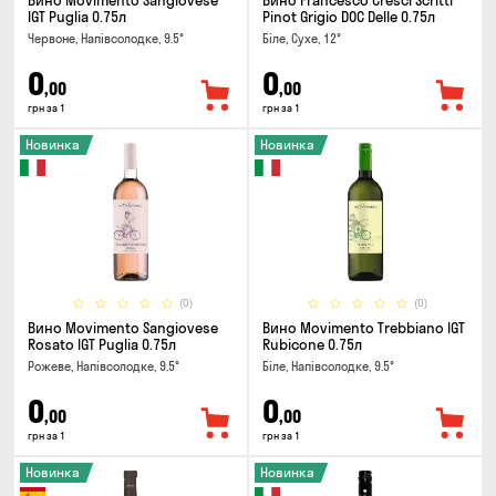
Вино Movimento Sangiovese
Вино Francesco Cresci Scritti
IGT Puglia 0.75л
Pinot Grigio DOC Delle 0.75л
Червоне, Напівсолодке, 9.5°
Біле, Сухе, 12°
0
0
,00
,00
грн за 1
грн за 1
Новинка
Новинка
(0)
(0)
Вино Movimento Sangiovese
Вино Movimento Trebbiano IGT
Rosato IGT Puglia 0.75л
Rubicone 0.75л
Рожеве, Напівсолодке, 9.5°
Біле, Напівсолодке, 9.5°
0
0
,00
,00
грн за 1
грн за 1
Новинка
Новинка