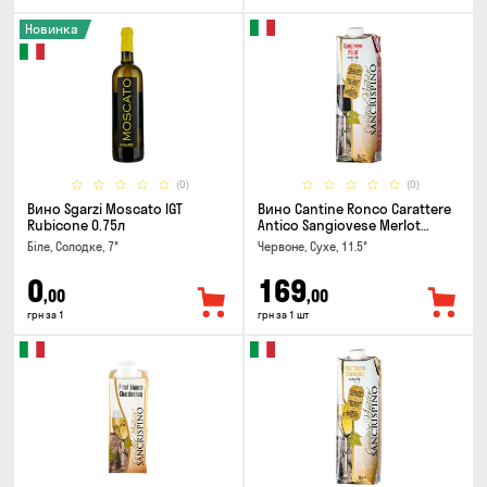
Новинка
(0)
(0)
Вино Sgarzi Moscato IGT
Вино Cantine Ronco Carattere
Rubicone 0.75л
Antico Sangiovese Merlot
Rubicone IGT 1л
Біле, Солодке, 7°
Червоне, Сухе, 11.5°
0
169
,00
,00
грн за 1
грн за 1 шт