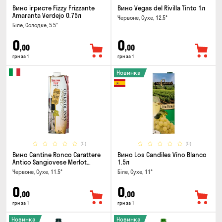
Вино ігристе Fizzy Frizzante
Вино Vegas del Rivilla Tinto 1л
Amaranta Verdejo 0.75л
Червоне, Сухе, 12.5°
Біле, Солодке, 5.5°
0
0
,00
,00
грн за 1
грн за 1
Новинка
(0)
(0)
Вино Cantine Ronco Carattere
Вино Los Candiles Vino Blanco
Antico Sangiovese Merlot
1.5л
Rubicone IGT 1л
Червоне, Сухе, 11.5°
Біле, Сухе, 11°
0
0
,00
,00
грн за 1
грн за 1
Новинка
Новинка