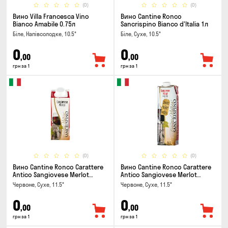
(0)
(0)
Вино Villa Francesca Vino
Вино Cantine Ronco
Bianco Amabile 0.75л
Sancrispino Bianco d'Italia 1л
Біле, Напівсолодке, 10.5°
Біле, Сухе, 10.5°
0
0
,00
,00
грн за 1
грн за 1
(0)
(0)
Вино Cantine Ronco Carattere
Вино Cantine Ronco Carattere
Antico Sangiovese Merlot
Antico Sangiovese Merlot
Rubicone IGT 0.25л
Rubicone IGT 1л
Червоне, Сухе, 11.5°
Червоне, Сухе, 11.5°
0
0
,00
,00
грн за 1
грн за 1