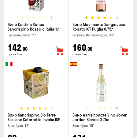
(0)
(1)
Вино Cantine Ronco
Вино Movimento Sangiovese
Sancrispino Rosso d'Italia 1л
Rosato IGT Puglia 0.75л
Червоне, Сухе, 11°
Рожеве, Напівсолодке, 9.5°
142
160
,00
,00
грн за 1 шт
грн за 1 шт
(2)
(0)
Вино Sancrispino Bio Terre
Вино напівігристе Vino Joven
Siciliane Catarratto Inzolia IGP
Jordan Blanco 0.75л
0.5л
Біле, Сухе, 12°
Біле, Сухе, 10°