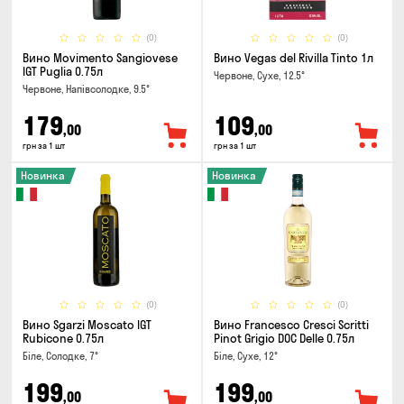
(0)
(0)
Вино Movimento Sangiovese
Вино Vegas del Rivilla Tinto 1л
IGT Puglia 0.75л
Червоне, Сухе, 12.5°
Червоне, Напівсолодке, 9.5°
179
109
,00
,00
грн за 1 шт
грн за 1 шт
Новинка
Новинка
(0)
(0)
Вино Sgarzi Moscato IGT
Вино Francesco Cresci Scritti
Rubicone 0.75л
Pinot Grigio DOC Delle 0.75л
Біле, Солодке, 7°
Біле, Сухе, 12°
199
199
,00
,00