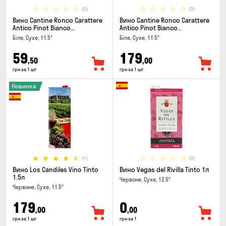
(0)
(0)
Вино Cantine Ronco Carattere
Вино Cantine Ronco Carattere
Antico Pinot Bianco
Antico Pinot Bianco
Chardonnay Rubicone IGT 0.25л
Chardonnay Rubicone IGT 1л
Біле, Сухе, 11.5°
Біле, Сухе, 11.5°
59
179
,50
,00
грн за 1 шт
грн за 1 шт
Новинка
(1)
(0)
Вино Los Candiles Vino Tinto
Вино Vegas del Rivilla Tinto 1л
1.5л
Червоне, Сухе, 12.5°
Червоне, Сухе, 11.5°
179
0
,00
,00
грн за 1 шт
грн за 1