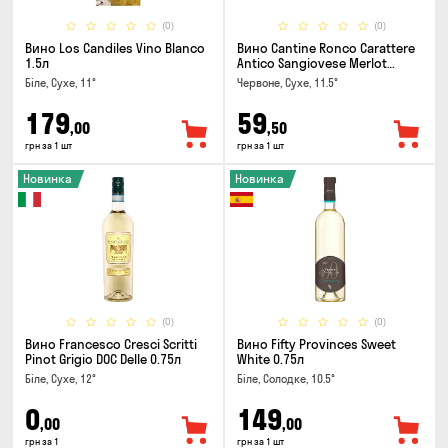
(0)
(0)
Вино Los Candiles Vino Blanco
Вино Cantine Ronco Carattere
1.5л
Antico Sangiovese Merlot
Rubicone IGT 0.25л
Біле, Сухе, 11°
Червоне, Сухе, 11.5°
179
59
,00
,50
грн за 1 шт
грн за 1 шт
Новинка
Новинка
(0)
(0)
Вино Francesco Cresci Scritti
Вино Fifty Provinces Sweet
Pinot Grigio DOC Delle 0.75л
White 0.75л
Біле, Сухе, 12°
Біле, Солодке, 10.5°
0
149
,00
,00
грн за 1
грн за 1 шт