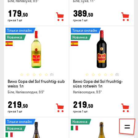
Біле, Напівсухе, 9.5°
Біле, Сухе, 11°
179
389
,50
,50
грн за 1 шт
грн за 1 шт
Тільки онлайн
Тільки онлайн
Новинка
Новинка
(0)
(0)
Вино Copa del Sol fruchtig-sub
Вино Copa del Sol fruchtig-
weiss 1л
süss rotwein 1л
Біле, Напівсолодке, 9.5°
Напівсолодке, 9.5°
219
219
,50
,50
грн за 1 шт
грн за 1 шт
Тільки онлайн
Новинка
Новинка