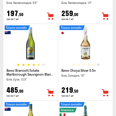
Біле, Напівсолодке, 9.5°
Біле, Напівсолодке, 13°
197
259
,50
,00
грн за 1 шт
грн за 1 шт
Тільки онлайн
Тільки онлайн
(1)
(0)
Вино Brancott Estate
Вино Choya Silver 0.5л
Marlborough Sauvignon Blanc
Біле, Солодке, 10°
0.75л
Біле, Сухе, 12.5°
485
219
,00
,50
грн за 1 шт
грн за 1 шт
Тільки онлайн
Тільки онлайн
Новинка