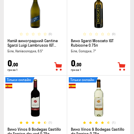
(0)
(0)
Напій виноградний Cantine
Вино Sgarzi Moscato IGT
Sgarzi Luigi Lambrusco IGT
Rubicone 0.75л
Emilia Bianca Frizziante 0.75л
Біле, Напівсолодке, 6.5°
Біле, Солодке, 7°
0
0
,00
,00
грн за 1
грн за 1
Тільки онлайн
Тільки онлайн
(1)
(1)
Вино Vinos & Bodegas Castillo
Вино Vinos & Bodegas Castillo
de Sarrion dry red 0.75л
de Sarrion 0.75л