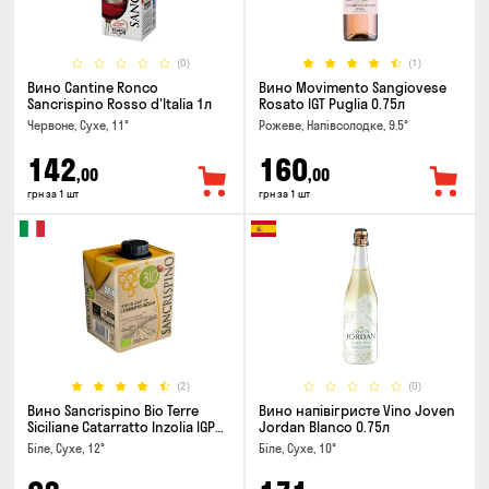
(0)
(1)
Вино Cantine Ronco
Вино Movimento Sangiovese
Sancrispino Rosso d'Italia 1л
Rosato IGT Puglia 0.75л
Червоне, Сухе, 11°
Рожеве, Напівсолодке, 9.5°
142
160
,00
,00
грн за 1 шт
грн за 1 шт
(2)
(0)
Вино Sancrispino Bio Terre
Вино напівігристе Vino Joven
Siciliane Catarratto Inzolia IGP
Jordan Blanco 0.75л
0.5л
Біле, Сухе, 12°
Біле, Сухе, 10°