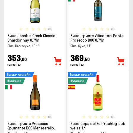
(0)
(0)
Вино Jacob's Creek Classic
Вино ігристе Viticoltori-Ponte
Chardonnay 0.75л
Prosecco DOC 0.75л
Біле, Напівсухе, 13.1°
Біле, Сухе, 11°
353
369
,00
,50
грн за 1 шт
грн за 1 шт
Тільки онлайн
Тільки онлайн
Новинка
Новинка
(0)
(0)
Вино ігристе Prosecco
Вино Copa del Sol fruchtig-sub
Spumante DOC Menestrello
weiss 1л
0.75л