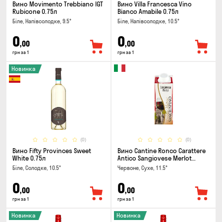
Вино Movimento Trebbiano IGT
Вино Villa Francesca Vino
Rubicone 0.75л
Bianco Amabile 0.75л
Біле, Напівсолодке, 9.5°
Біле, Напівсолодке, 10.5°
0
0
,00
,00
грн за 1
грн за 1
Новинка
(0)
(0)
Вино Fifty Provinces Sweet
Вино Cantine Ronco Carattere
White 0.75л
Antico Sangiovese Merlot
Rubicone IGT 0.25л
Біле, Солодке, 10.5°
Червоне, Сухе, 11.5°
0
0
,00
,00
грн за 1
грн за 1
Новинка
Новинка