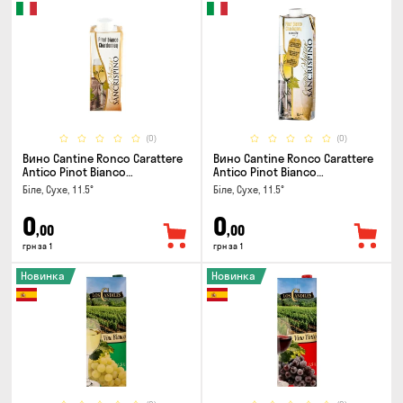
(0)
(0)
Вино Cantine Ronco Carattere
Вино Cantine Ronco Carattere
Antico Pinot Bianco
Antico Pinot Bianco
Chardonnay Rubicone IGT 0.25л
Chardonnay Rubicone IGT 1л
Біле, Сухе, 11.5°
Біле, Сухе, 11.5°
0
0
,00
,00
грн за 1
грн за 1
Новинка
Новинка