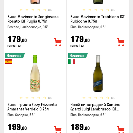
(0)
(0)
Вино Movimento Sangiovese
Вино Movimento Trebbiano IGT
Rosato IGT Puglia 0.75л
Rubicone 0.75л
Рожеве, Напівсолодке, 9.5°
Біле, Напівсолодке, 9.5°
179
179
,00
,00
грн за 1 шт
грн за 1 шт
Новинка
Новинка
(0)
(0)
Вино ігристе Fizzy Frizzante
Напій виноградний Cantine
Amaranta Verdejo 0.75л
Sgarzi Luigi Lambrusco IGT
Emilia Bianca Frizziante 0.75л
Біле, Солодке, 5.5°
Біле, Напівсолодке, 6.5°
199
189
,00
,00