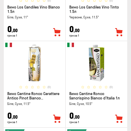
(0)
(0)
Вино Los Candiles Vino Blanco
Вино Los Candiles Vino Tinto
1.5л
1.5л
Біле, Сухе, 11°
Червоне, Сухе, 11.5°
0
0
,00
,00
грн за 1
грн за 1
(0)
(0)
Вино Cantine Ronco Carattere
Вино Cantine Ronco
Antico Pinot Bianco
Sancrispino Bianco d'Italia 1л
Chardonnay Rubicone IGT 1л
Біле, Сухе, 11.5°
Біле, Сухе, 10.5°
0
0
,00
,00
грн за 1
грн за 1