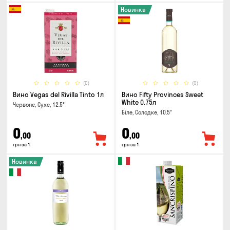
Новинка
(0)
(0)
Вино Vegas del Rivilla Tinto 1л
Вино Fifty Provinces Sweet
White 0.75л
Червоне, Сухе, 12.5°
Біле, Солодке, 10.5°
0
0
,00
,00
грн за 1
грн за 1
Новинка