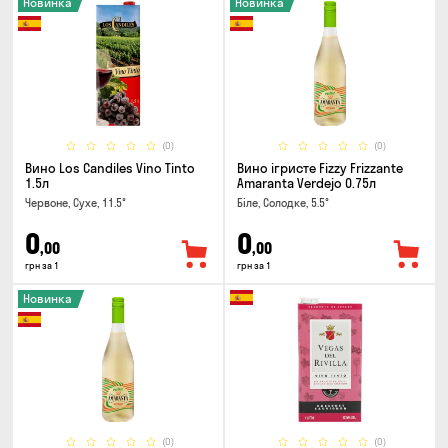
Новинка
Новинка
(0)
(0)
Вино Los Candiles Vino Tinto
Вино ігристе Fizzy Frizzante
1.5л
Amaranta Verdejo 0.75л
Червоне, Сухе, 11.5°
Біле, Солодке, 5.5°
0
0
,00
,00
грн за 1
грн за 1
Новинка
(0)
(0)