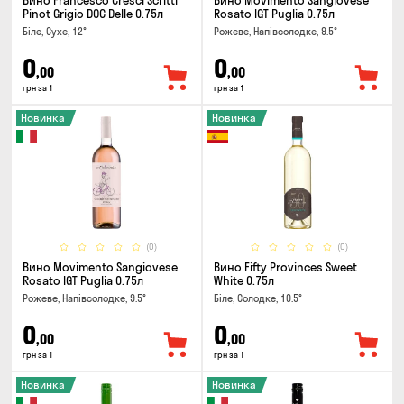
Вино Francesco Cresci Scritti
Вино Movimento Sangiovese
Pinot Grigio DOC Delle 0.75л
Rosato IGT Puglia 0.75л
Біле, Сухе, 12°
Рожеве, Напівсолодке, 9.5°
0
0
,00
,00
грн за 1
грн за 1
Новинка
Новинка
(0)
(0)
Вино Movimento Sangiovese
Вино Fifty Provinces Sweet
Rosato IGT Puglia 0.75л
White 0.75л
Рожеве, Напівсолодке, 9.5°
Біле, Солодке, 10.5°
0
0
,00
,00
грн за 1
грн за 1
Новинка
Новинка