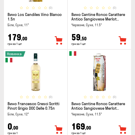
(0)
(0)
Вино Los Candiles Vino Blanco
Вино Cantine Ronco Carattere
1.5л
Antico Sangiovese Merlot
Rubicone IGT 0.25л
Біле, Сухе, 11°
Червоне, Сухе, 11.5°
179
59
,00
,50
грн за 1 шт
грн за 1 шт
Новинка
(0)
(0)
Вино Francesco Cresci Scritti
Вино Cantine Ronco Carattere
Pinot Grigio DOC Delle 0.75л
Antico Sangiovese Merlot
Rubicone IGT 1л
Біле, Сухе, 12°
Червоне, Сухе, 11.5°
0
169
,00
,00
грн за 1
грн за 1 шт