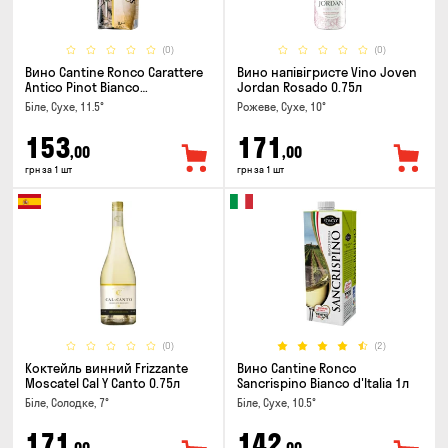
(0)
(0)
Вино Cantine Ronco Carattere
Вино напівігристе Vino Joven
Antico Pinot Bianco
Jordan Rosado 0.75л
Chardonnay Rubicone IGT 1л
Біле, Сухе, 11.5°
Рожеве, Сухе, 10°
153
171
,00
,00
грн за 1 шт
грн за 1 шт
(0)
(2)
Коктейль винний Frizzante
Вино Cantine Ronco
Moscatel Cal Y Canto 0.75л
Sancrispino Bianco d'Italia 1л
Біле, Солодке, 7°
Біле, Сухе, 10.5°
171
142