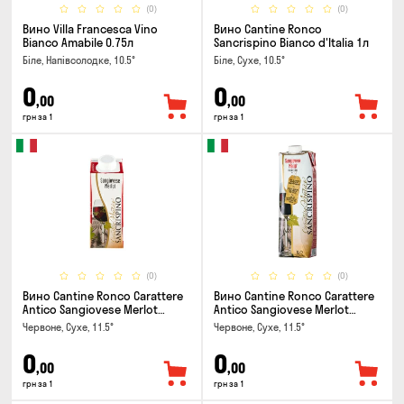
(0)
(0)
Вино Villa Francesca Vino
Вино Cantine Ronco
Bianco Amabile 0.75л
Sancrispino Bianco d'Italia 1л
Біле, Напівсолодке, 10.5°
Біле, Сухе, 10.5°
0
0
,00
,00
грн за 1
грн за 1
(0)
(0)
Вино Cantine Ronco Carattere
Вино Cantine Ronco Carattere
Antico Sangiovese Merlot
Antico Sangiovese Merlot
Rubicone IGT 0.25л
Rubicone IGT 1л
Червоне, Сухе, 11.5°
Червоне, Сухе, 11.5°
0
0
,00
,00
грн за 1
грн за 1