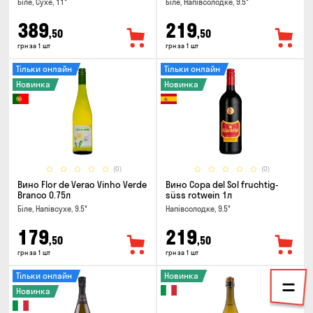
Біле, Сухе, 11°
Біле, Напівсолодке, 9.5°
389
219
,50
,50
грн за 1 шт
грн за 1 шт
Тільки онлайн
Тільки онлайн
Новинка
Новинка
(0)
(0)
Вино Flor de Verao Vinho Verde
Вино Copa del Sol fruchtig-
Branco 0.75л
süss rotwein 1л
Біле, Напівсухе, 9.5°
Напівсолодке, 9.5°
179
219
,50
,50
грн за 1 шт
грн за 1 шт
Тільки онлайн
Новинка
Новинка