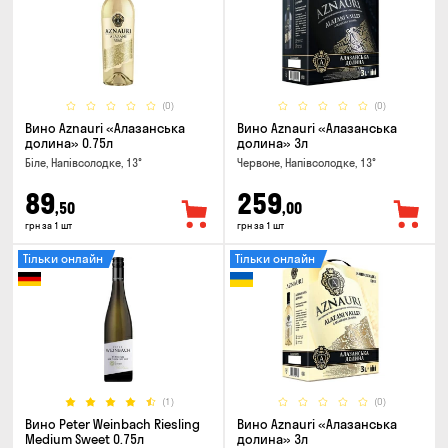
(0)
(0)
Вино Aznauri «Алазанська
Вино Aznauri «Алазанська
долина» 0.75л
долина» 3л
Біле, Напівсолодке, 13°
Червоне, Напівсолодке, 13°
89
259
,50
,00
грн за 1 шт
грн за 1 шт
Тільки онлайн
Тільки онлайн
(1)
(0)
Вино Peter Weinbach Riesling
Вино Aznauri «Алазанська
Medium Sweet 0.75л
долина» 3л