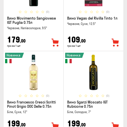
(0)
(0)
Вино Movimento Sangiovese
Вино Vegas del Rivilla Tinto 1л
IGT Puglia 0.75л
Червоне, Сухе, 12.5°
Червоне, Напівсолодке, 9.5°
179
109
,00
,00
грн за 1 шт
грн за 1 шт
Новинка
Новинка
(0)
(0)
Вино Francesco Cresci Scritti
Вино Sgarzi Moscato IGT
Pinot Grigio DOC Delle 0.75л
Rubicone 0.75л
Біле, Сухе, 12°
Біле, Солодке, 7°
199
199
,00
,00