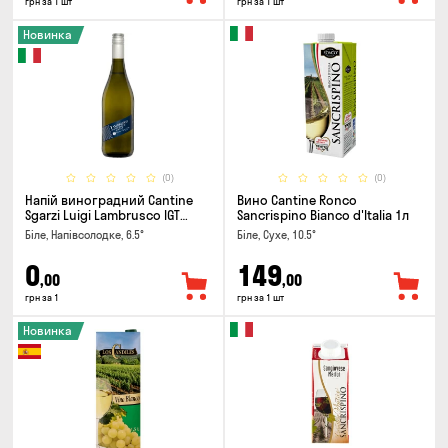
грн за 1 шт
грн за 1 шт
Новинка
(0)
(0)
Напій виноградний Cantine
Вино Cantine Ronco
Sgarzi Luigi Lambrusco IGT
Sancrispino Bianco d'Italia 1л
Emilia Bianca Frizziante 0.75л
Біле, Напівсолодке, 6.5°
Біле, Сухе, 10.5°
0
149
,00
,00
грн за 1
грн за 1 шт
Новинка