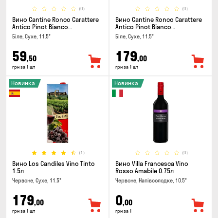
(0)
(0)
Вино Cantine Ronco Carattere
Вино Cantine Ronco Carattere
Antico Pinot Bianco
Antico Pinot Bianco
Chardonnay Rubicone IGT 0.25л
Chardonnay Rubicone IGT 1л
Біле, Сухе, 11.5°
Біле, Сухе, 11.5°
59
179
,50
,00
грн за 1 шт
грн за 1 шт
Новинка
Новинка
(1)
(0)
Вино Los Candiles Vino Tinto
Вино Villa Francesca Vino
1.5л
Rosso Amabile 0.75л
Червоне, Сухе, 11.5°
Червоне, Напівсолодке, 10.5°
179
0
,00
,00
грн за 1 шт
грн за 1