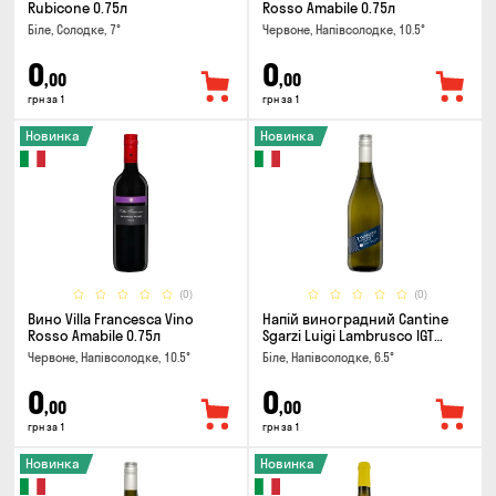
Rubicone 0.75л
Rosso Amabile 0.75л
Біле, Солодке, 7°
Червоне, Напівсолодке, 10.5°
0
0
,00
,00
грн за 1
грн за 1
Новинка
Новинка
(0)
(0)
Вино Villa Francesca Vino
Напій виноградний Cantine
Rosso Amabile 0.75л
Sgarzi Luigi Lambrusco IGT
Emilia Bianca Frizziante 0.75л
Червоне, Напівсолодке, 10.5°
Біле, Напівсолодке, 6.5°
0
0
,00
,00
грн за 1
грн за 1
Новинка
Новинка