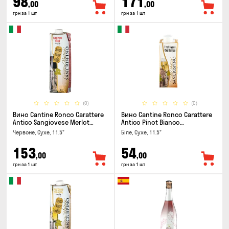
98
171
,00
,00
грн за 1 шт
грн за 1 шт
(0)
(0)
Вино Cantine Ronco Carattere
Вино Cantine Ronco Carattere
Antico Sangiovese Merlot
Antico Pinot Bianco
Rubicone IGT 1л
Chardonnay Rubicone IGT 0.25л
Червоне, Сухе, 11.5°
Біле, Сухе, 11.5°
153
54
,00
,00
грн за 1 шт
грн за 1 шт