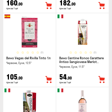
160
182
,00
,00
грн за 1 шт
грн за 1 шт
(0)
(0)
Вино Vegas del Rivilla Tinto 1л
Вино Cantine Ronco Carattere
Antico Sangiovese Merlot
Червоне, Сухе, 12.5°
Rubicone IGT 0.25л
Червоне, Сухе, 11.5°
105
54
,00
,00
грн за 1 шт
грн за 1 шт