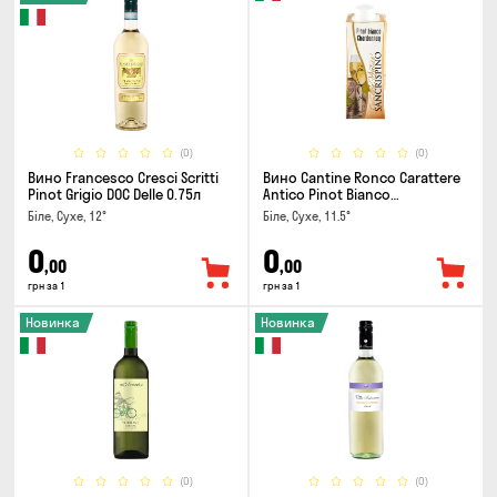
(0)
(0)
Вино Francesco Cresci Scritti
Вино Cantine Ronco Carattere
Pinot Grigio DOC Delle 0.75л
Antico Pinot Bianco
Chardonnay Rubicone IGT 0.25л
Біле, Сухе, 12°
Біле, Сухе, 11.5°
0
0
,00
,00
грн за 1
грн за 1
Новинка
Новинка
(0)
(0)