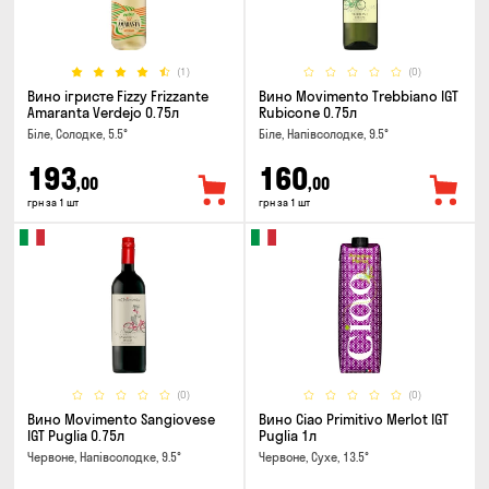
(1)
(0)
Вино ігристе Fizzy Frizzante
Вино Movimento Trebbiano IGT
Amaranta Verdejo 0.75л
Rubicone 0.75л
Біле, Солодке, 5.5°
Біле, Напівсолодке, 9.5°
193
160
,00
,00
грн за 1 шт
грн за 1 шт
(0)
(0)
Вино Movimento Sangiovese
Вино Ciao Primitivo Merlot IGT
IGT Puglia 0.75л
Puglia 1л
Червоне, Напівсолодке, 9.5°
Червоне, Сухе, 13.5°