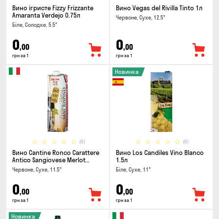
Вино ігристе Fizzy Frizzante
Вино Vegas del Rivilla Tinto 1л
Amaranta Verdejo 0.75л
Червоне, Сухе, 12.5°
Біле, Солодке, 5.5°
0
0
,00
,00
грн за 1
грн за 1
Новинка
(0)
(0)
Вино Cantine Ronco Carattere
Вино Los Candiles Vino Blanco
Antico Sangiovese Merlot
1.5л
Rubicone IGT 1л
Червоне, Сухе, 11.5°
Біле, Сухе, 11°
0
0
,00
,00
грн за 1
грн за 1
Новинка