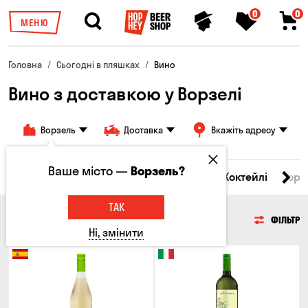
0
0
МЕНЮ
Головна
Сьогодні в пляшках
Вино
Вино з доставкою у Ворзелі
Ворзель
Доставка
Вкажіть адресу
Ваше місто —
Ворзель?
і товари
Пиво
Сидр
Вино
Віскі
Коктейлі
Горі
ТАК
ВИНО
ФІЛЬТР
Ні, змінити