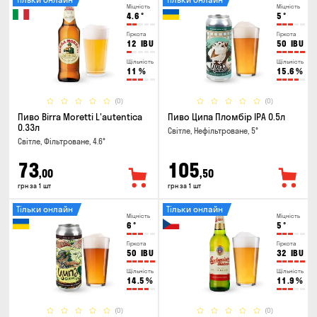
Міцність
Міцність
4.6
°
5
°
Гіркота
Гіркота
12
IBU
50
IBU
Щільність
Щільність
11
%
15.6
%
(0)
(0)
Пиво Birra Moretti L'autentica
Пиво Ципа Пломбір IPA 0.5л
0.33л
Світле, Нефільтроване, 5°
Світле, Фільтроване, 4.6°
73
105
,00
,50
грн за 1 шт
грн за 1 шт
Тільки онлайн
Тільки онлайн
Міцність
Міцність
6
°
5
°
Гіркота
Гіркота
50
IBU
32
IBU
Щільність
Щільність
14.5
%
11.9
%
(0)
(0)