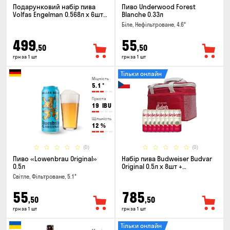
Подарунковий набір пива
Пиво Underwood Forest
Volfas Engelman 0.568л x 6шт +
Blanche 0.33л
келих 0.568л
Біле, Нефільтроване, 4.6°
499
55
,50
,50
грн за 1 шт
грн за 1 шт
Тільки онлайн
Міцність
5.1
°
Гіркота
19
IBU
Щільність
12
%
(0)
(0)
Пиво «Lowenbrau Original»
Набір пива Budweiser Budvar
0.5л
Original 0.5л х 8шт +
термосумка
Світле, Фільтроване, 5.1°
55
785
,50
,50
грн за 1 шт
грн за 1 шт
Тільки онлайн