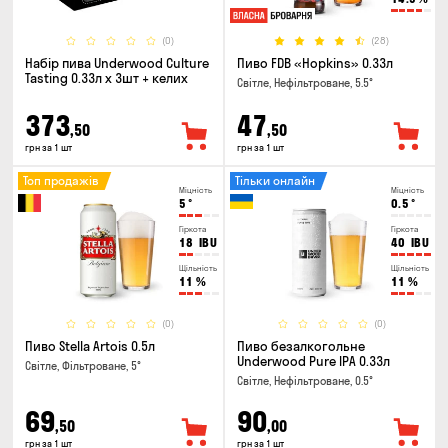
(0)
(28)
Набір пива Underwood Culture
Пиво FDB «Hopkins» 0.33л
Tasting 0.33л x 3шт + келих
Світле, Нефільтроване, 5.5°
373
47
,50
,50
грн за 1 шт
грн за 1 шт
Топ продажів
Тільки онлайн
Міцність
Міцність
5
°
0.5
°
Гіркота
Гіркота
18
IBU
40
IBU
Щільність
Щільність
11
%
11
%
(0)
(0)
Пиво Stella Artois 0.5л
Пиво безалкогольне
Underwood Pure IPA 0.33л
Світле, Фільтроване, 5°
Світле, Нефільтроване, 0.5°
69
90
,50
,00
грн за 1 шт
грн за 1 шт