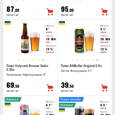
87
95
,00
,00
грн за 1 шт
грн за 1 шт
Міцність
Міцність
6
°
5.1
°
Гіркота
Гіркота
15
IBU
26
IBU
Щільність
Щільність
15
%
12
%
(0)
(0)
Пиво Volynski Browar Sailor
Пиво AltMuller Original 0.5л
0.35л
Світле, Фільтроване, 5.1°
Напівтемне, Нефільтроване, 6°
69
39
,50
,50
грн за 1 шт
грн за 1 шт
Новинка
Тільки онлайн
Міцність
Міцність
Новинка
4.7
°
5.5
°
Гіркота
Гіркота