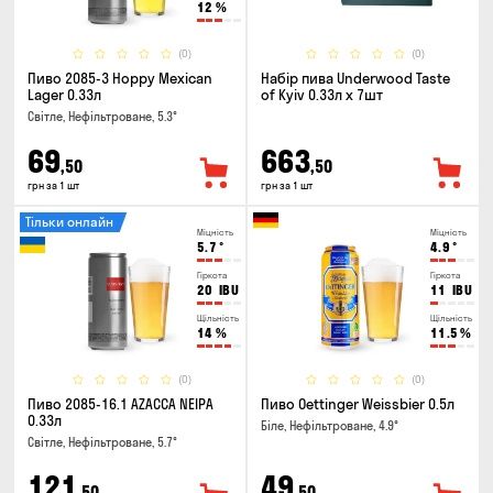
12
%
(0)
(0)
Пиво 2085-3 Hoppy Mexican
Набір пива Underwood Taste
Lager 0.33л
of Kyiv 0.33л x 7шт
Світле, Нефільтроване, 5.3°
69
663
,50
,50
грн за 1 шт
грн за 1 шт
Тільки онлайн
Міцність
Міцність
5.7
°
4.9
°
Гіркота
Гіркота
20
IBU
11
IBU
Щільність
Щільність
14
%
11.5
%
(0)
(0)
Пиво 2085-16.1 AZACCA NEIPA
Пиво Oettinger Weissbier 0.5л
0.33л
Біле, Нефільтроване, 4.9°
Світле, Нефільтроване, 5.7°
121
49
,50
,50