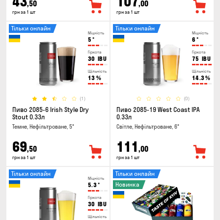
43
107
,50
,00
грн за 1 шт
грн за 1 шт
Тільки онлайн
Тільки онлайн
Міцність
Міцність
5
°
6
°
Гіркота
Гіркота
30
IBU
75
IBU
Щільність
Щільність
13
%
14.3
%
(1)
(0)
Пиво 2085-6 Irish Style Dry
Пиво 2085-19 West Coast IPA
Stout 0.33л
0.33л
Темне, Нефільтроване, 5°
Світле, Нефільтроване, 6°
69
111
,50
,00
грн за 1 шт
грн за 1 шт
Тільки онлайн
Тільки онлайн
Міцність
Новинка
5.3
°
Гіркота
30
IBU
Щільність