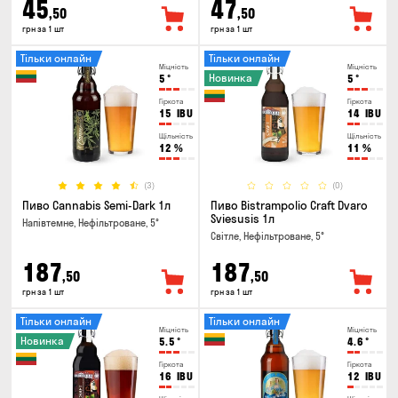
45
47
,50
,50
грн за 1 шт
грн за 1 шт
Тільки онлайн
Тільки онлайн
Міцність
Міцність
Новинка
5
°
5
°
Гіркота
Гіркота
15
IBU
14
IBU
Щільність
Щільність
12
%
11
%
(3)
(0)
Пиво Cannabis Semi-Dark 1л
Пиво Bistrampolio Craft Dvaro
Sviesusis 1л
Напівтемне, Нефільтроване, 5°
Світле, Нефільтроване, 5°
187
187
,50
,50
грн за 1 шт
грн за 1 шт
Тільки онлайн
Тільки онлайн
Міцність
Міцність
Новинка
5.5
°
4.6
°
Гіркота
Гіркота
16
IBU
12
IBU