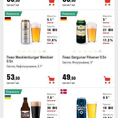
,50
,50
грн за 1 шт
грн за 1 шт
Новинка
Новинка
Міцність
Міцність
5.1
°
5
°
Гіркота
Гіркота
14
IBU
21
IBU
Щільність
Щільність
11.8
%
11.2
%
(0)
(0)
Пиво Mecklenburger Weisbier
Пиво Darguner Pilsener 0.5л
0.5л
Світле, Фільтроване, 5°
Світле, Нефільтроване, 5.1°
53
49
,50
,50
грн за 1 шт
грн за 1 шт
Новинка
Міцність
Міцність
7.4
°
0.5
°
Гіркота
Гіркота
30
IBU
10
IBU
Щільність
Щільність