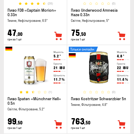
(26)
(0)
Пиво FDB «Captain Morion»
Пиво Underwood Amnesia
0.33л
Haze 0.33л
Темне, Нефільтроване, 6.5°
Світле, Нефільтроване, 5°
47
75
,00
,50
грн за 1 шт
грн за 1 шт
Тільки онлайн
Міцність
Міцність
5.2
°
4.8
°
Гіркота
Гіркота
21
IBU
22
IBU
Щільність
Щільність
11.7
%
11.4
%
(1)
(0)
Пиво Spaten «Münchner Hell»
Пиво Kostritzer Schwarzbier 5л
0.5л
Темне, Фільтроване, 4.8°
Світле, Фільтроване, 5.2°
99
763
,50
,50
грн за 1 шт
грн за 1 шт