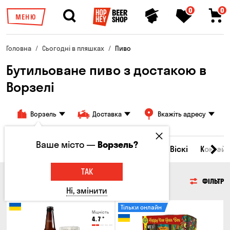
0
0
МЕНЮ
Головна
Сьогодні в пляшках
Пиво
Бутильоване пиво з достакою в
Ворзелі
Ворзель
Доставка
Вкажіть адресу
Ваше місто —
Ворзель?
Всі товари
Пиво
Сидр
Вино
Віскі
Коктейл
ТАК
ПИВО
ФІЛЬТР
Ні, змінити
Тільки онлайн
Міцність
4.7
°