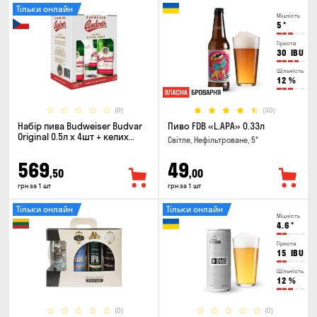
Тільки онлайн
Міцність
5
°
Гіркота
30
IBU
Щільність
12
%
(0)
(30)
Набір пива Budweiser Budvar
Пиво FDB «L.APA» 0.33л
Original 0.5л х 4шт + келих
Світле, Нефільтроване, 5°
0.33л
569
49
,50
,00
грн за 1 шт
грн за 1 шт
Тільки онлайн
Тільки онлайн
Міцність
4.6
°
Гіркота
15
IBU
Щільність
12
%
(0)
(0)