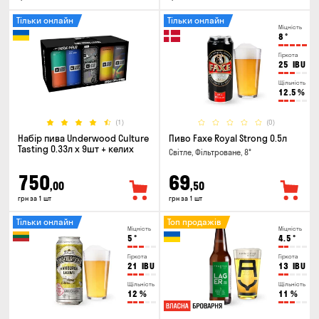
Тільки онлайн
Тільки онлайн
Міцність
8
°
Гіркота
25
IBU
Щільність
12.5
%
(1)
(0)
Набір пива Underwood Culture
Пиво Faxe Royal Strong 0.5л
Tasting 0.33л x 9шт + келих
Світле, Фільтроване, 8°
750
69
,00
,50
грн за 1 шт
грн за 1 шт
Тільки онлайн
Топ продажів
Міцність
Міцність
5
°
4.5
°
Гіркота
Гіркота
21
IBU
13
IBU
Щільність
Щільність
12
%
11
%