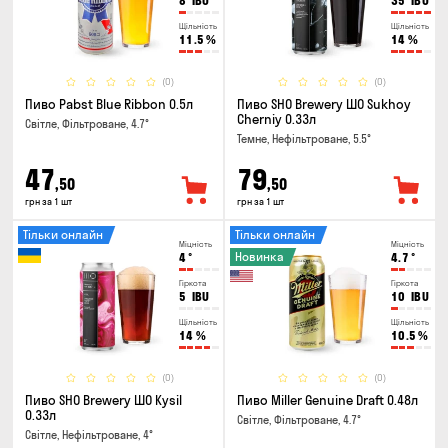
8
IBU
35
IBU
Щільність
Щільність
11.5
%
14
%
(0)
(0)
Пиво Pabst Blue Ribbon 0.5л
Пиво SHO Brewery ШО Sukhoy
Cherniy 0.33л
Світле, Фільтроване, 4.7°
Темне, Нефільтроване, 5.5°
47
79
,50
,50
грн за 1 шт
грн за 1 шт
Тільки онлайн
Тільки онлайн
Міцність
Міцність
Новинка
4
°
4.7
°
Гіркота
Гіркота
5
IBU
10
IBU
Щільність
Щільність
14
%
10.5
%
(0)
(0)
Пиво SHO Brewery ШО Kysil
Пиво Miller Genuine Draft 0.48л
0.33л
Світле, Фільтроване, 4.7°
Світле, Нефільтроване, 4°