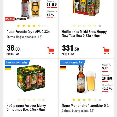
Гіркота
35
IBU
Щільність
12
%
(1)
(0)
Пиво Fanatic Cryo APA 0.33л
Набір пива Mikki Brew Happy
New Year Box 0.33л x 6шт
Світле, Нефільтроване, 4.7°
36
331
,00
,50
грн за 1 шт
грн за 1 шт
Тільки онлайн
Тільки онлайн
Міцність
5.4
°
Гіркота
25
IBU
Щільність
12.3
%
(0)
(2)
Набір пива Forever Merry
Пиво Monchshof Landbier 0.5л
Christmas Box 0.5л x 6шт
Світле, Фільтроване, 5.4°