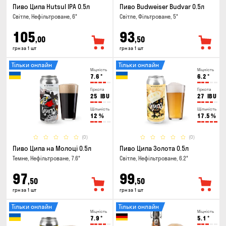
Пиво Ципа Hutsul IPA 0.5л
Пиво Budweiser Budvar 0.5л
Світле, Нефільтроване, 6°
Світле, Фільтроване, 5°
105
93
,00
,50
грн за 1 шт
грн за 1 шт
Тільки онлайн
Тільки онлайн
Міцність
Міцність
7.6
°
6.2
°
Гіркота
Гіркота
25
IBU
27
IBU
Щільність
Щільність
12
%
17.5
%
(0)
(0)
Пиво Ципа на Молоці 0.5л
Пиво Ципа Золота 0.5л
Темне, Нефільтроване, 7.6°
Світле, Нефільтроване, 6.2°
97
99
,50
,50
грн за 1 шт
грн за 1 шт
Тільки онлайн
Тільки онлайн
Міцність
Міцність
7.9
°
5.1
°