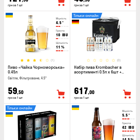
грн за 1 шт
грн за 1 шт
Тільки онлайн
Міцність
4.5
°
Гіркота
10
IBU
Щільність
11
%
(1)
(0)
Пиво «Чайка Чорноморська»
Набір пива Krombacher в
0.45л
асортименті 0.5л х 6шт +
термосумка
Світле, Фільтроване, 4.5°
59
617
,50
,00
грн за 1 шт
грн за 1 шт
Тільки онлайн
Міцність
5.5
°
Гіркота
42
IBU
Щільність
14.5
%