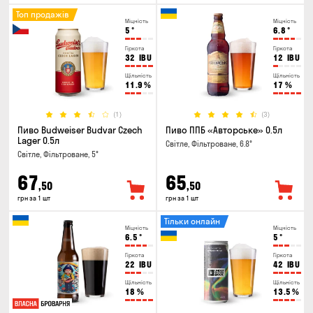
Топ продажів
Міцність
Міцність
5
°
6.8
°
Гіркота
Гіркота
32
IBU
12
IBU
Щільність
Щільність
11.9
%
17
%
(1)
(3)
Пиво Budweiser Budvar Czech
Пиво ППБ «Авторське» 0.5л
Lager 0.5л
Світле, Фільтроване, 6.8°
Світле, Фільтроване, 5°
67
65
,50
,50
грн за 1 шт
грн за 1 шт
Тільки онлайн
Міцність
Міцність
6.5
°
5
°
Гіркота
Гіркота
22
IBU
42
IBU
Щільність
Щільність
18
%
13.5
%