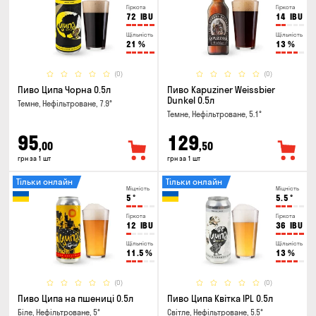
Гіркота
Гіркота
72
IBU
14
IBU
Щільність
Щільність
21
%
13
%
(0)
(0)
Пиво Ципа Чорна 0.5л
Пиво Kapuziner Weissbier
Dunkel 0.5л
Темне, Нефільтроване, 7.9°
Темне, Нефільтроване, 5.1°
95
129
,00
,50
грн за 1 шт
грн за 1 шт
Тільки онлайн
Тільки онлайн
Міцність
Міцність
5
°
5.5
°
Гіркота
Гіркота
12
IBU
36
IBU
Щільність
Щільність
11.5
%
13
%
(0)
(0)
Пиво Ципа на пшениці 0.5л
Пиво Ципа Квітка IPL 0.5л
Біле, Нефільтроване, 5°
Світле, Нефільтроване, 5.5°