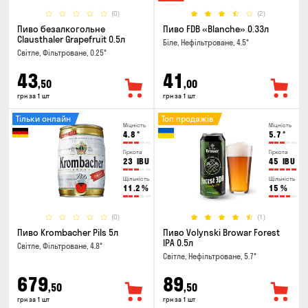
(0)
(2)
Пиво безалкогольне
Пиво FDB «Blanche» 0.33л
Clausthaler Grapefruit 0.5л
Біле, Нефільтроване, 4.5°
Світле, Фільтроване, 0.25°
43
41
,50
,00
грн за 1 шт
грн за 1 шт
Тільки онлайн
Топ продажів
Міцність
Міцність
4.8
°
5.7
°
Гіркота
Гіркота
23
IBU
45
IBU
Щільність
Щільність
11.2
%
15
%
(0)
(1)
Пиво Krombacher Pils 5л
Пиво Volynski Browar Forest
IPA 0.5л
Світле, Фільтроване, 4.8°
Світле, Нефільтроване, 5.7°
679
89
,50
,50
грн за 1 шт
грн за 1 шт