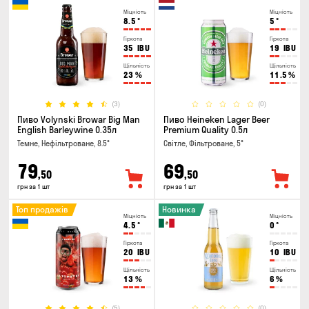
Міцність
Міцність
8.5
°
5
°
Гіркота
Гіркота
35
IBU
19
IBU
Щільність
Щільність
23
%
11.5
%
(3)
(0)
Пиво Volynski Browar Big Man
Пиво Heineken Lager Beer
English Barleywine 0.35л
Premium Quality 0.5л
Темне, Нефільтроване, 8.5°
Світле, Фільтроване, 5°
79
69
,50
,50
грн за 1 шт
грн за 1 шт
Топ продажів
Новинка
Міцність
Міцність
4.5
°
0
°
Гіркота
Гіркота
20
IBU
10
IBU
Щільність
Щільність
13
%
6
%
(5)
(0)