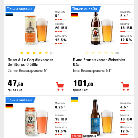
Тільки онлайн
Тільки онлайн
Міцність
Міцність
5
°
5.1
°
Гіркота
Гіркота
20
IBU
18
IBU
Щільність
Щільність
12.5
%
12.5
%
(1)
(0)
Пиво A. Le Coq Alexander
Пиво Franziskaner Weissbier
Unfiltered 0.568л
0.5л
Світле, Нефільтроване, 5°
Біле, Нефільтроване, 5.1°
47
101
,50
,00
грн за 1 шт
грн за 1 шт
Тільки онлайн
Міцність
Міцність
0.25
°
4.5
°
Гіркота
Гіркота
15
IBU
13
IBU
Щільність
Щільність
11.5
%
12
%