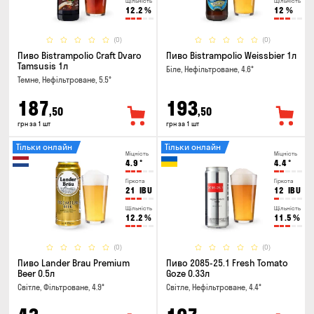
Щільність
Щільність
12.2
%
12
%
(0)
(0)
Пиво Bistrampolio Craft Dvaro
Пиво Bistrampolio Weissbier 1л
Tamsusis 1л
Біле, Нефільтроване, 4.6°
Темне, Нефільтроване, 5.5°
187
193
,50
,50
грн за 1 шт
грн за 1 шт
Тільки онлайн
Тільки онлайн
Міцність
Міцність
4.9
°
4.4
°
Гіркота
Гіркота
21
IBU
12
IBU
Щільність
Щільність
12.2
%
11.5
%
(0)
(0)
Пиво Lander Brau Premium
Пиво 2085-25.1 Fresh Tomato
Beer 0.5л
Goze 0.33л
Світле, Фільтроване, 4.9°
Світле, Нефільтроване, 4.4°