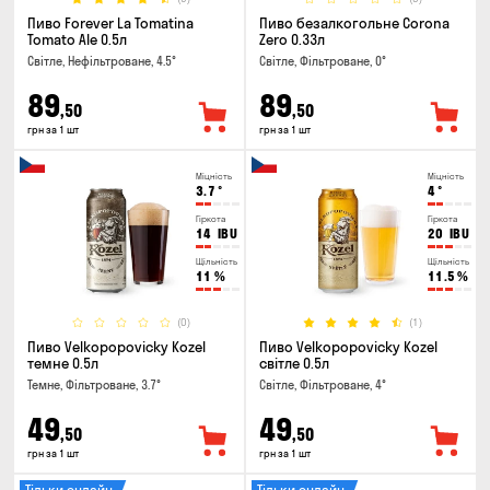
Пиво Forever La Tomatina
Пиво безалкогольне Corona
Tomato Ale 0.5л
Zero 0.33л
Світле, Нефільтроване, 4.5°
Світле, Фільтроване, 0°
89
89
,50
,50
грн за 1 шт
грн за 1 шт
Міцність
Міцність
3.7
°
4
°
Гіркота
Гіркота
14
IBU
20
IBU
Щільність
Щільність
11
%
11.5
%
(0)
(1)
Пиво Velkopopovicky Kozel
Пиво Velkopopovicky Kozel
темне 0.5л
світле 0.5л
Темне, Фільтроване, 3.7°
Світле, Фільтроване, 4°
49
49
,50
,50
грн за 1 шт
грн за 1 шт
Тільки онлайн
Тільки онлайн