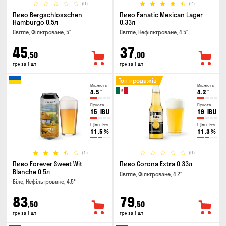
(0)
(2)
Пиво Bergschlosschen
Пиво Fanatic Mexican Lager
Hamburgo 0.5л
0.33л
Світле, Фільтроване, 5°
Світле, Нефільтроване, 4.5°
45
37
,50
,00
грн за 1 шт
грн за 1 шт
Топ продажів
Міцність
Міцність
4.5
°
4.2
°
Гіркота
Гіркота
15
IBU
19
IBU
Щільність
Щільність
11.5
%
11.3
%
(1)
(0)
Пиво Forever Sweet Wit
Пиво Corona Extra 0.33л
Blanche 0.5л
Світле, Фільтроване, 4.2°
Біле, Нефільтроване, 4.5°
83
79
,50
,50
грн за 1 шт
грн за 1 шт