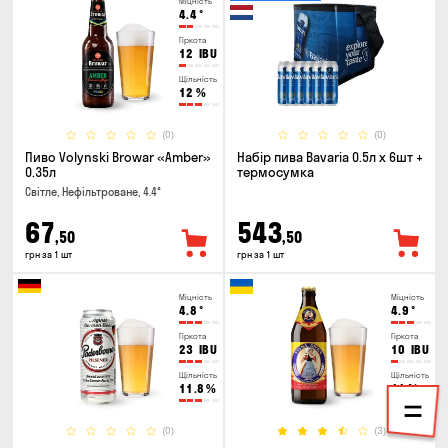
Міцність
4.4
°
Гіркота
12
IBU
Щільність
12
%
(0)
(0)
Пиво Volynski Browar «Amber»
Набір пива Bavaria 0.5л х 6шт +
0.35л
термосумка
Світле, Нефільтроване, 4.4°
67
543
,50
,50
грн за 1 шт
грн за 1 шт
Міцність
Міцність
4.8
°
4.9
°
Гіркота
Гіркота
23
IBU
10
IBU
Щільність
Щільність
11.8
%
11
%
(0)
(3)