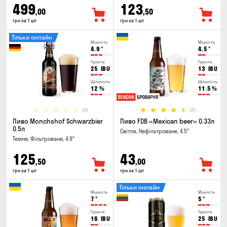
499
123
,00
,50
грн за 1 шт
грн за 1 шт
Тільки онлайн
Міцність
Міцність
4.9
°
4.5
°
Гіркота
Гіркота
25
IBU
13
IBU
Щільність
Щільність
12
%
11.5
%
(0)
(2)
Пиво Monchshof Schwarzbier
Пиво FDB «Mexican beer» 0.33л
0.5л
Світле, Нефільтроване, 4.5°
Темне, Фільтроване, 4.9°
125
43
,50
,00
грн за 1 шт
грн за 1 шт
Тільки онлайн
Міцність
Міцність
7
°
5
°
Гіркота
Гіркота
16
IBU
25
IBU