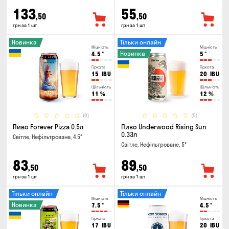
133
55
,50
,50
грн за 1 шт
грн за 1 шт
Новинка
Тільки онлайн
Міцність
Міцність
Новинка
4.5
°
5
°
Гіркота
Гіркота
15
IBU
20
IBU
Щільність
Щільність
11
%
12
%
(0)
(0)
Пиво Forever Pizza 0.5л
Пиво Underwood Rising Sun
0.33л
Світле, Нефільтроване, 4.5°
Світле, Нефільтроване, 5°
83
89
,50
,50
грн за 1 шт
грн за 1 шт
Тільки онлайн
Тільки онлайн
Міцність
Міцність
Новинка
7.5
°
4.5
°
Гіркота
Гіркота
17
IBU
20
IBU