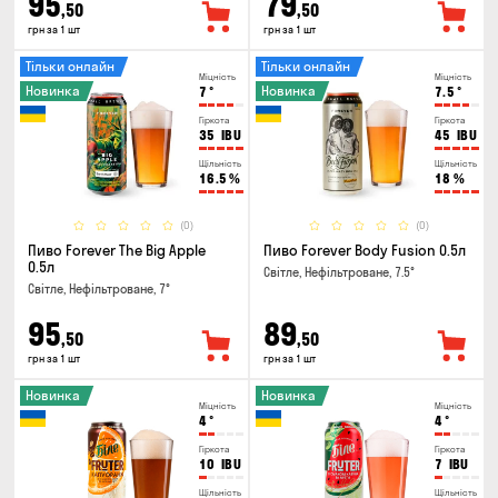
95
79
,50
,50
грн за 1 шт
грн за 1 шт
Тільки онлайн
Тільки онлайн
Міцність
Міцність
Новинка
Новинка
7
°
7.5
°
Гіркота
Гіркота
35
IBU
45
IBU
Щільність
Щільність
16.5
%
18
%
(0)
(0)
Пиво Forever The Big Apple
Пиво Forever Body Fusion 0.5л
0.5л
Світле, Нефільтроване, 7.5°
Світле, Нефільтроване, 7°
95
89
,50
,50
грн за 1 шт
грн за 1 шт
Новинка
Новинка
Міцність
Міцність
4
°
4
°
Гіркота
Гіркота
10
IBU
7
IBU
Щільність
Щільність