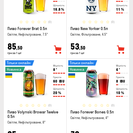
Щільність
Щільність
16.8
%
11
%
(0)
(0)
Пиво Forever Brat 0.5л
Пиво New Yorker 0.5л
Світле, Нефільтроване, 7.5°
Світле, Фільтроване, 4.5°
85
53
,50
,50
грн за 1 шт
грн за 1 шт
Тільки онлайн
Тільки онлайн
Міцність
Міцність
Новинка
Новинка
8
°
4
°
Гіркота
Гіркота
60
IBU
8
IBU
Щільність
Щільність
20
%
10
%
(0)
(0)
Пиво Volynski Browar Twelve
Пиво Forever Bones 0.5л
0.5л
Світле, Нефільтроване, 4°
Світле, Нефільтроване, 8°