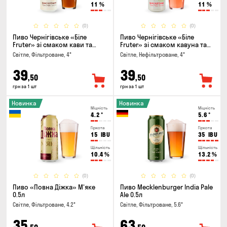
11
%
11
%
(0)
(0)
Пиво Чернігівське «Біле
Пиво Чернігівське «Біле
Fruter» зі смаком кави та
Fruter» зі смаком кавуна та
апельсину 0.5л
м'яти 0.5л
Світле, Фільтроване, 4°
Світле, Нефільтроване, 4°
39
39
,50
,50
грн за 1 шт
грн за 1 шт
Новинка
Новинка
Міцність
Міцність
4.2
°
5.6
°
Гіркота
Гіркота
15
IBU
35
IBU
Щільність
Щільність
10.4
%
13.2
%
(0)
(0)
Пиво «Повна Діжка» М'яке
Пиво Mecklenburger India Pale
0.5л
Ale 0.5л
Світле, Фільтроване, 4.2°
Світле, Фільтроване, 5.6°
35
63