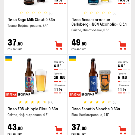
19
%
10.8
%
(0)
(0)
Пиво Saga Milk Stout 0.33л
Пиво безалкогольне
Carlsberg «NON Alcoholic» 0.5л
Темне, Нефільтроване, 7.4°
Світле, Фільтроване, 0.5°
37
49
,50
,50
грн за 1 шт
грн за 1 шт
Міцність
Міцність
4.5
°
4.5
°
Гіркота
Гіркота
25
IBU
9
IBU
Щільність
Щільність
11
%
11
%
(27)
(2)
Пиво FDB «Hippie Pils» 0.33л
Пиво Fanatic Blanche 0.33л
Світле, Нефільтроване, 4.5°
Біле, Нефільтроване, 4.5°
43
37
,00
,00
грн за 1 шт
грн за 1 шт