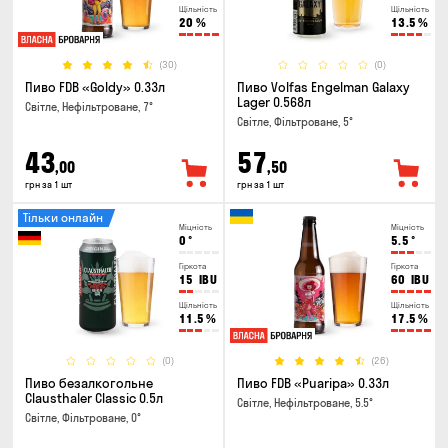
Щільність
Щільність
20
%
13.5
%
(30)
(0)
Пиво FDB «Goldy» 0.33л
Пиво Volfas Engelman Galaxy
Lager 0.568л
Світле, Нефільтроване, 7°
Світле, Фільтроване, 5°
43
57
,00
,50
грн за 1 шт
грн за 1 шт
Тільки онлайн
Міцність
Міцність
0
°
5.5
°
Гіркота
Гіркота
15
IBU
60
IBU
Щільність
Щільність
11.5
%
17.5
%
(0)
(26)
Пиво безалкогольне
Пиво FDB «Puaripa» 0.33л
Clausthaler Classic 0.5л
Світле, Нефільтроване, 5.5°
Світле, Фільтроване, 0°