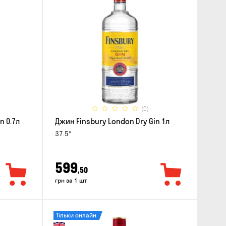
(0)
n 0.7л
Джин Finsbury London Dry Gin 1л
37.5°
599
,50
грн за 1 шт
Тільки онлайн