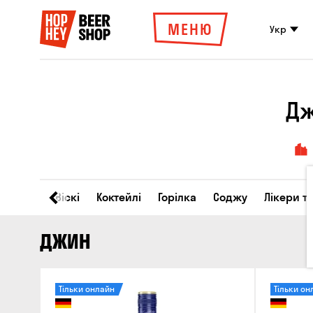
МЕНЮ
Укр
Дж
Вино
Віскі
Коктейлі
Горілка
Соджу
Лікери т
ДЖИН
Тільки онлайн
Тільки он