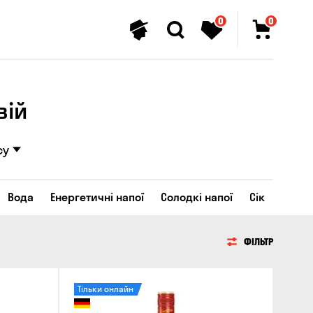
0
0
вій
су
Вода
Енергетичні напої
Солодкі напої
Сік
ФІЛЬТР
Тільки онлайн