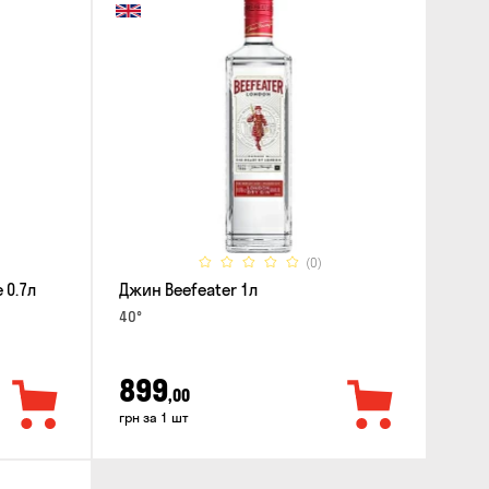
(0)
 0.7л
Джин Beefeater 1л
40°
899
,00
грн за 1 шт