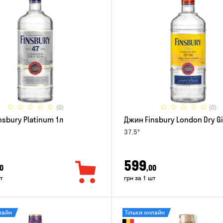
(0)
(0)
nsbury Platinum 1л
Джин Finsbury London Dry Gi
37.5°
599
0
,00
т
грн за 1 шт
лайн
Тільки онлайн