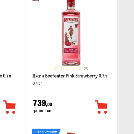
(0)
e 0.7л
Джин Beefeater Pink Strawberry 0.7л
37.5°
739
,00
грн за 1 шт
Тільки онлайн