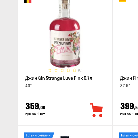
(0)
Джин Gin Strange Luve Pink 0.7л
Джин Fin
40°
37.5°
359
399
,00
,5
грн за 1 шт
грн за 1 ш
Тільки онлайн
Тільки он