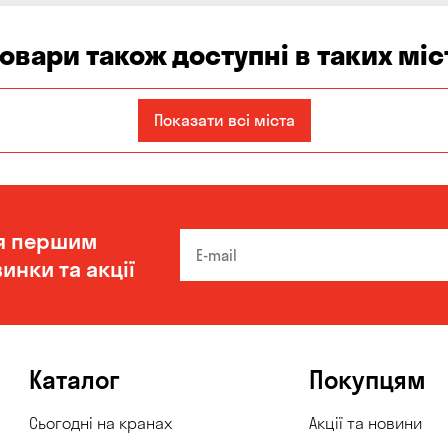
товари також доступні в таких міс
Запоріжжя
Кам'янське
Київ
Показати всі міста
Одеса
Олександрівка
Чорноморськ
я першим
инки та акції
Каталог
Покупцям
Сьогодні на кранах
Акції та новини