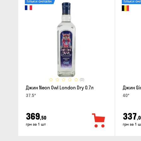
Тільки онлайн
Тільки он
(0)
Джин Neon Owl London Dry 0.7л
Джин Gin
37.5°
40°
369
337
,50
,0
грн за 1 шт
грн за 1 ш