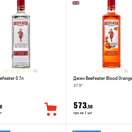
(0)
(0)
feater 0.7л
Джин Beefeater Blood Orange
37.5°
573
0
,50
т
грн за 1 шт