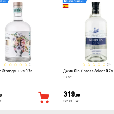
лайн
Тільки онлайн
(0)
(0)
 Strange Luve 0.7л
Джин Gin Kinross Select 0.7л
37.5°
319
0
,00
т
грн за 1 шт