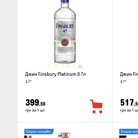
(0)
Джин Finsbury Platinum 0.7л
Джин Fi
47°
47°
399
517
,50
,5
грн за 1 шт
грн за 1 ш
Тільки онлайн
Тільки он