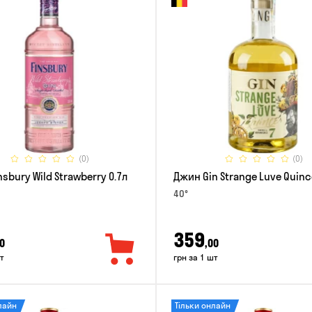
(0)
(0)
sbury Wild Strawberry 0.7л
Джин Gin Strange Luve Quinc
40°
359
0
,00
т
грн за 1 шт
лайн
Тільки онлайн