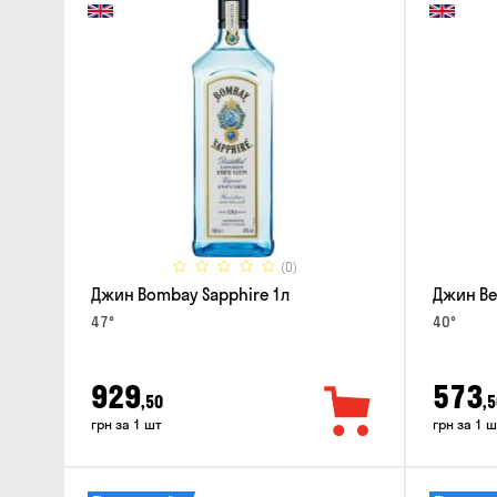
(0)
Джин Bombay Sapphire 1л
Джин Bee
47°
40°
929
573
,50
,5
грн за 1 шт
грн за 1 ш