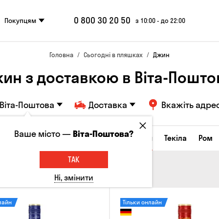
0 800 30 20 50
Покупцям
з 10:00 - до 22:00
Головна
Сьогодні в пляшках
Джин
ин з доставкою в Віта-Пошто
Віта-Поштова
Доставка
Вкажіть адре
Ваше місто —
Віта-Поштова?
а настоянки
Коньяки та бренді
Джин
Текіла
Ром
ТАК
Ні, змінити
лайн
Тільки онлайн